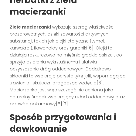
herbatki z ziela
macierzanki
Ziele macierzanki
wykazuje szereg właściwości
prozdrowotnych, dzięki zawartości aktywnych
substancji, takich jak olejki eteryczne (tymol,
karwakrol), flawonoidy oraz garbniki[6]. Olejki te
działają rozkurczowo na mięśnie gładkie oskrzeli, co
sprzyja działaniu wykrztuśnemu i ułatwia
oczyszczanie dróg oddechowych. Dodatkowo
składniki te wspierają perystaltykę jelit, wspomagając
trawienie i skutecznie łagodząc wzdęcia[6].
Macierzanka jest więc szczególnie ceniona jako
naturalny środek wspierający układ oddechowy oraz
przewód pokarmowy[5][7].
Sposób przygotowania i
dawkowanie