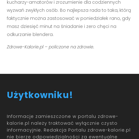
kucharzy-amatorów i zrozumienie dla codziennych
wyzwań zwykłych osób. Bo najlepsza rada to taka, którą
faktycznie można zastosować w poniedziałek rano, gdy
masz dziesięć minut na śniadanie i zero chęci na
odkurzanie blendera.
Zdrowe-Kalorie.pl – policzone na zdrowie.
Użytkowniku!
Informacje zamieszczone w portalu zdrowe-
kalorie.pl należy traktować wyłącznie czysto
informacyjnie. Redakcja Portalu zdrowe-kalorie.pl
nie bierze odpowiedzialności za ewentualne