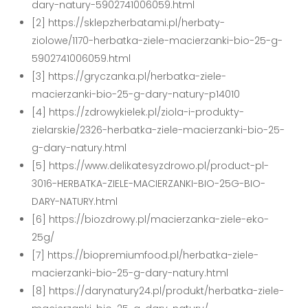
dary-natury-5902741006059.html
[2] https://sklepzherbatami.pl/herbaty-
ziolowe/1170-herbatka-ziele-macierzanki-bio-25-g-
5902741006059.html
[3] https://gryczanka.pl/herbatka-ziele-
macierzanki-bio-25-g-dary-natury-p14010
[4] https://zdrowykielek.pl/ziola-i-produkty-
zielarskie/2326-herbatka-ziele-macierzanki-bio-25-
g-dary-natury.html
[5] https://www.delikatesyzdrowo.pl/product-pl-
3016-HERBATKA-ZIELE-MACIERZANKI-BIO-25G-BIO-
DARY-NATURY.html
[6] https://biozdrowy.pl/macierzanka-ziele-eko-
25g/
[7] https://biopremiumfood.pl/herbatka-ziele-
macierzanki-bio-25-g-dary-natury.html
[8] https://darynatury24.pl/produkt/herbatka-ziele-