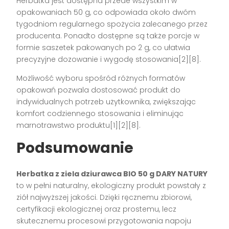
Herbatka jest dostępna przede wszystkim w
opakowaniach 50 g, co odpowiada około dwóm
tygodniom regularnego spożycia zalecanego przez
producenta. Ponadto dostępne są także porcje w
formie saszetek pakowanych po 2 g, co ułatwia
precyzyjne dozowanie i wygodę stosowania[2][8].
Możliwość wyboru spośród różnych formatów
opakowań pozwala dostosować produkt do
indywidualnych potrzeb użytkownika, zwiększając
komfort codziennego stosowania i eliminując
marnotrawstwo produktu[1][2][8].
Podsumowanie
Herbatka z ziela dziurawca BIO 50 g DARY NATURY
to w pełni naturalny, ekologiczny produkt powstały z
ziół najwyższej jakości. Dzięki ręcznemu zbiorowi,
certyfikacji ekologicznej oraz prostemu, lecz
skutecznemu procesowi przygotowania napoju