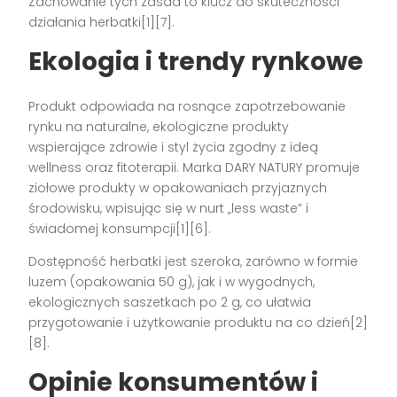
Zachowanie tych zasad to klucz do skuteczności
działania herbatki[1][7].
Ekologia i trendy rynkowe
Produkt odpowiada na rosnące zapotrzebowanie
rynku na naturalne, ekologiczne produkty
wspierające zdrowie i styl życia zgodny z ideą
wellness oraz fitoterapii. Marka DARY NATURY promuje
ziołowe produkty w opakowaniach przyjaznych
środowisku, wpisując się w nurt „less waste” i
świadomej konsumpcji[1][6].
Dostępność herbatki jest szeroka, zarówno w formie
luzem (opakowania 50 g), jak i w wygodnych,
ekologicznych saszetkach po 2 g, co ułatwia
przygotowanie i użytkowanie produktu na co dzień[2]
[8].
Opinie konsumentów i