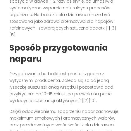
spożycia w dawce 1–2 razy dziennie, co umożliwia
systematyczne wsparcie naturalnych procesów
organizmu. Herbata z ziela dziurawca może być
stosowana jako zdrowa alternatywa dla napojów
kofeinowych i zawierających sztuczne dodatki[1][3]
[5].
Sposób przygotowania
naparu
Przygotowanie herbatki jest proste i zgodne z
wytycznymi producenta. Zaleca się zalać jedną
łyżeczkę suszu szklanką wrzątku i pozostawić pod
przykryciem na 10–15 minut, co pozwala na pełne
wydobycie substancji aktywnych[1][7][10].
Dzięki odpowiedniemu zaparzeniu napar zachowuje
maksimum smakowych i aromatycznych walorów
oraz prozdrowotnych właściwości ziela dziurawca.