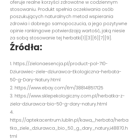
oferuje realne korzyści zdrowotne w codziennym
stosowaniu. Produkt spełnia oczekiwania osób
poszukujących naturalnych metod wspierania
zdrowia i dobrego samopoczucia, a jego pozytywne
opinie rankingowe potwierdzają wartość, jaką niesie
za sobą stosowanie tej herbatki[1][3][6][7][9].
Źródła:
https://zielonaesencja.pl/product-pol-710-
Dziurawiec-ziele-dziurawca-Ekologiczna-herbata-
50-g-Dary-Natury.html
https://www.ebay.com/itm/388148517125
https://www.sklepekologiczny.com.pl/herbatka-z-
ziela-dziurawca-bio-50-g-dary-natury.html
https://aptekacentrum.lublin.pl/kawa,_herbata/herba
tka_ziele_dziurawca_bio_50_g_dary_natury,i48870.h
tml