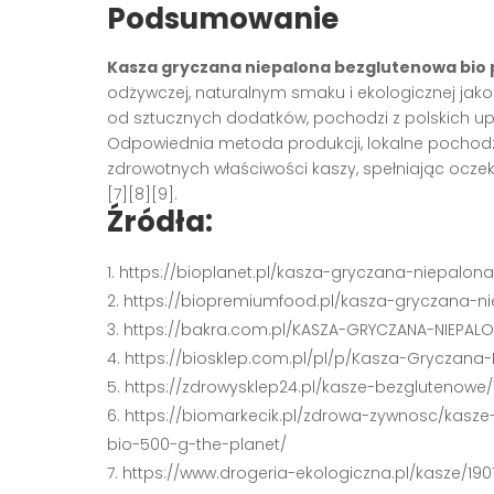
Podsumowanie
Kasza gryczana niepalona bezglutenowa bio p
odżywczej, naturalnym smaku i ekologicznej jako
od sztucznych dodatków, pochodzi z polskich u
Odpowiednia metoda produkcji, lokalne pochodzen
zdrowotnych właściwości kaszy, spełniając ocz
[7][8][9].
Źródła:
https://bioplanet.pl/kasza-gryczana-niepalon
https://biopremiumfood.pl/kasza-gryczana-ni
https://bakra.com.pl/KASZA-GRYCZANA-NIEPA
https://biosklep.com.pl/pl/p/Kasza-Gryczana
https://zdrowysklep24.pl/kasze-bezglutenowe
https://biomarkecik.pl/zdrowa-zywnosc/kasz
bio-500-g-the-planet/
https://www.drogeria-ekologiczna.pl/kasze/1