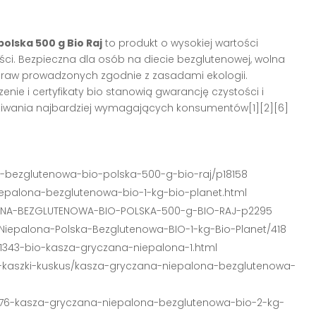
olska 500 g Bio Raj
to produkt o wysokiej wartości
ści. Bezpieczna dla osób na diecie bezglutenowej, wolna
praw prowadzonych zgodnie z zasadami ekologii.
ie i certyfikaty bio stanowią gwarancję czystości i
ekiwania najbardziej wymagających konsumentów[1][2][6]
a-bezglutenowa-bio-polska-500-g-bio-raj/p18158
epalona-bezglutenowa-bio-1-kg-bio-planet.html
LONA-BEZGLUTENOWA-BIO-POLSKA-500-g-BIO-RAJ-p2295
-Niepalona-Polska-Bezglutenowa-BIO-1-kg-Bio-Planet/418
/1343-bio-kasza-gryczana-niepalona-1.html
e-kaszki-kuskus/kasza-gryczana-niepalona-bezglutenowa-
9076-kasza-gryczana-niepalona-bezglutenowa-bio-2-kg-