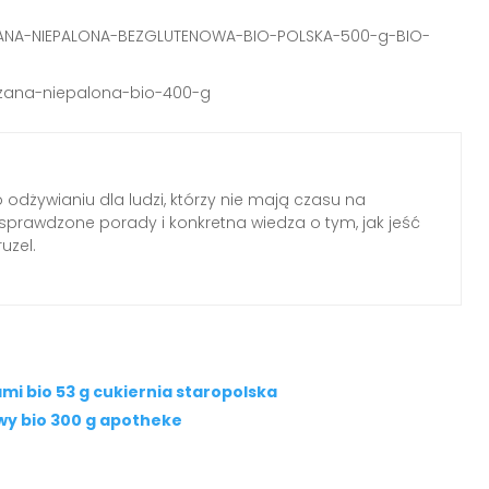
CZANA-NIEPALONA-BEZGLUTENOWA-BIO-POLSKA-500-g-BIO-
czana-niepalona-bio-400-g
o odżywianiu dla ludzi, którzy nie mają czasu na
, sprawdzone porady i konkretna wiedza o tym, jak jeść
uzel.
i bio 53 g cukiernia staropolska
y bio 300 g apotheke