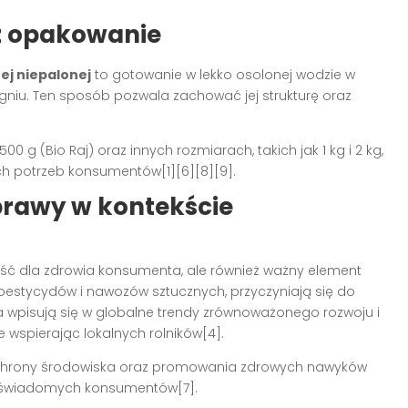
z opakowanie
ej niepalonej
to gotowanie w lekko osolonej wodzie w
 ogniu. Ten sposób pozwala zachować jej strukturę oraz
g (Bio Raj) oraz innych rozmiarach, takich jak 1 kg i 2 kg,
 potrzeb konsumentów[1][6][8][9].
prawy w kontekście
u
zyść dla zdrowia konsumenta, ale również ważny element
 pestycydów i nawozów sztucznych, przyczyniają się do
ia wpisują się w globalne trendy zrównoważonego rozwoju i
 wspierając lokalnych rolników[4].
 ochrony środowiska oraz promowania zdrowych nawyków
 świadomych konsumentów[7].