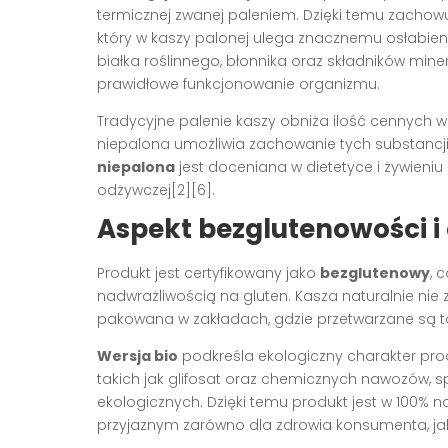
termicznej zwanej paleniem. Dzięki temu zachow
który w kaszy palonej ulega znacznemu osłabie
białka roślinnego, błonnika oraz składników mine
prawidłowe funkcjonowanie organizmu.
Tradycyjne palenie kaszy obniża ilość cennych 
niepalona umożliwia zachowanie tych substancj
niepalona
jest doceniana w dietetyce i żywieni
odżywczej[2][6].
Aspekt bezglutenowości i
Produkt jest certyfikowany jako
bezglutenowy
, 
nadwrażliwością na gluten. Kasza naturalnie nie
pakowana w zakładach, gdzie przetwarzane są tak
Wersja bio
podkreśla ekologiczny charakter pro
takich jak glifosat oraz chemicznych nawozów, s
ekologicznych. Dzięki temu produkt jest w 100% n
przyjaznym zarówno dla zdrowia konsumenta, jak 