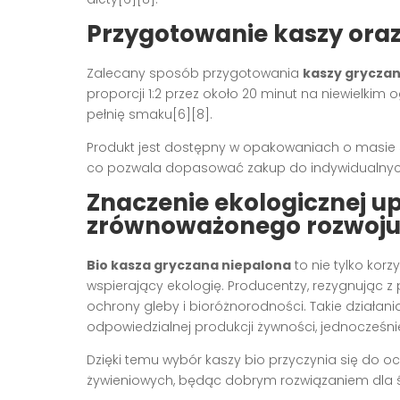
Przygotowanie kaszy ora
Zalecany sposób przygotowania
kaszy gryczan
proporcji 1:2 przez około 20 minut na niewielkim
pełnię smaku[6][8].
Produkt jest dostępny w opakowaniach o masie 500 
co pozwala dopasować zakup do indywidualnych
Znaczenie ekologicznej u
zrównoważonego rozwoj
Bio kasza gryczana niepalona
to nie tylko kor
wspierający ekologię. Producentzy, rezygnując z
ochrony gleby i bioróżnorodności. Takie działan
odpowiedzialnej produkcji żywności, jednocześnie
Dzięki temu wybór kaszy bio przyczynia się do
żywieniowych, będąc dobrym rozwiązaniem dla