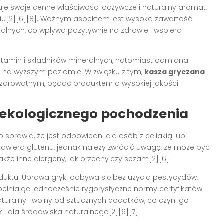
uje swoje cenne właściwości odżywcze i naturalny aromat,
niu[2][6][8]. Ważnym aspektem jest wysoka zawartość
ralnych, co wpływa pozytywnie na zdrowie i wspiera
witamin i składników mineralnych, natomiast odmiana
i na wyższym poziomie. W związku z tym,
kasza gryczana
u zdrowotnym, będąc produktem o wysokiej jakości
 ekologicznego pochodzenia
co sprawia, że jest odpowiedni dla osób z celiakią lub
 zawiera glutenu, jednak należy zwrócić uwagę, że może być
że inne alergeny, jak orzechy czy sezam[2][6].
duktu. Uprawa gryki odbywa się bez użycia pestycydów,
pełniając jednocześnie rygorystyczne normy certyfikatów
aturalny i wolny od sztucznych dodatków, co czyni go
i dla środowiska naturalnego[2][6][7].