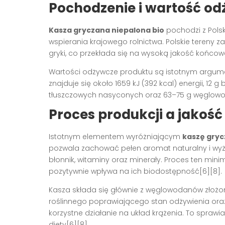
Pochodzenie i wartość o
Kasza gryczana niepalona bio
pochodzi z Polsk
wspierania krajowego rolnictwa. Polskie tereny 
gryki, co przekłada się na wysoką jakość końcow
Wartości odżywcze produktu są istotnym argu
znajduje się około 1659 kJ (392 kcal) energii, 12 g 
tłuszczowych nasyconych oraz 63–75 g węglowoda
Proces produkcji a jakość
Istotnym elementem wyróżniającym
kaszę gryc
pozwala zachować pełen aromat naturalny i wyżs
błonnik, witaminy oraz minerały. Proces ten mini
pozytywnie wpływa na ich biodostępność[6][8].
Kasza składa się głównie z węglowodanów złożony
roślinnego poprawiającego stan odżywienia oraz 
korzystne działanie na układ krążenia. To sprawi
diety[6][8].