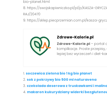
bio-planet.html
https://swojskapiwniczka.pl/pl/p/KASZA-GRY
RAJ/20470
https://sklep.piecprzemian.com.pl/kasza-gry
Zdrowe-Kalorie.pl
Zdrowe-Kalorie.pl
– portal 
komplikacje. Proste przepisy
lepiej bez wyrzeczeń i diet-kar
soczewica zielona bio 1 kg bio planet
sok z pokrzywy bio 500 ml naturavena
czekolada deserowa z truskawkami i malinam
makaron kukurydziany widerki bezglutenow