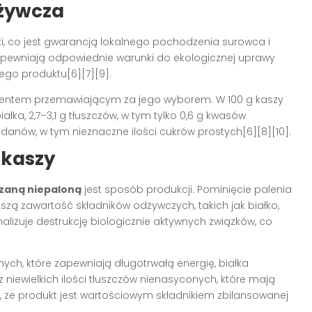
dżywcza
i, co jest gwarancją lokalnego pochodzenia surowca i
zapewniają odpowiednie warunki do ekologicznej uprawy
ego produktu[6][7][9].
mentem przemawiającym za jego wyborem. W 100 g kaszy
białka, 2,7–3,1 g tłuszczów, w tym tylko 0,6 g kwasów
nów, w tym nieznaczne ilości cukrów prostych[6][8][10].
 kaszy
zaną niepaloną
jest sposób produkcji. Pominięcie palenia
zą zawartość składników odżywczych, takich jak białko,
malizuje destrukcję biologicznie aktywnych związków, co
ch, które zapewniają długotrwałą energię, białka
niewielkich ilości tłuszczów nienasyconych, które mają
a, że produkt jest wartościowym składnikiem zbilansowanej