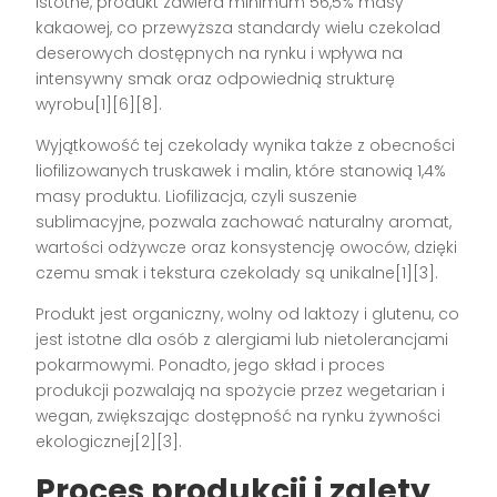
istotne, produkt zawiera minimum 56,5% masy
kakaowej, co przewyższa standardy wielu czekolad
deserowych dostępnych na rynku i wpływa na
intensywny smak oraz odpowiednią strukturę
wyrobu[1][6][8].
Wyjątkowość tej czekolady wynika także z obecności
liofilizowanych truskawek i malin, które stanowią 1,4%
masy produktu. Liofilizacja, czyli suszenie
sublimacyjne, pozwala zachować naturalny aromat,
wartości odżywcze oraz konsystencję owoców, dzięki
czemu smak i tekstura czekolady są unikalne[1][3].
Produkt jest organiczny, wolny od laktozy i glutenu, co
jest istotne dla osób z alergiami lub nietolerancjami
pokarmowymi. Ponadto, jego skład i proces
produkcji pozwalają na spożycie przez wegetarian i
wegan, zwiększając dostępność na rynku żywności
ekologicznej[2][3].
Proces produkcji i zalety