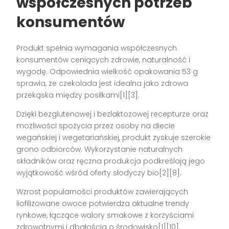
współczesnych potrzeb
konsumentów
Produkt spełnia wymagania współczesnych
konsumentów ceniących zdrowie, naturalność i
wygodę. Odpowiednia wielkość opakowania 53 g
sprawia, że czekolada jest idealna jako zdrowa
przekąska między posiłkami[1][3].
Dzięki bezglutenowej i bezlaktozowej recepturze oraz
możliwości spożycia przez osoby na diecie
wegańskiej i wegetariańskiej, produkt zyskuje szerokie
grono odbiorców. Wykorzystanie naturalnych
składników oraz ręczna produkcja podkreślają jego
wyjątkowość wśród oferty słodyczy bio[2][8].
Wzrost popularności produktów zawierających
liofilizowane owoce potwierdza aktualne trendy
rynkowe, łączące walory smakowe z korzyściami
zdrowotnymi i dbałością o środowisko[1][10].