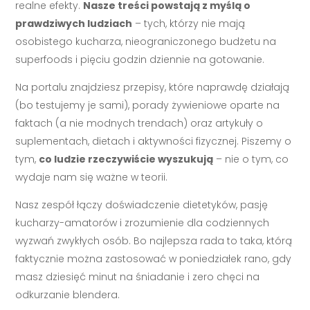
realne efekty.
Nasze treści powstają z myślą o
prawdziwych ludziach
– tych, którzy nie mają
osobistego kucharza, nieograniczonego budżetu na
superfoods i pięciu godzin dziennie na gotowanie.
Na portalu znajdziesz przepisy, które naprawdę działają
(bo testujemy je sami), porady żywieniowe oparte na
faktach (a nie modnych trendach) oraz artykuły o
suplementach, dietach i aktywności fizycznej. Piszemy o
tym,
co ludzie rzeczywiście wyszukują
– nie o tym, co
wydaje nam się ważne w teorii.
Nasz zespół łączy doświadczenie dietetyków, pasję
kucharzy-amatorów i zrozumienie dla codziennych
wyzwań zwykłych osób. Bo najlepsza rada to taka, którą
faktycznie można zastosować w poniedziałek rano, gdy
masz dziesięć minut na śniadanie i zero chęci na
odkurzanie blendera.