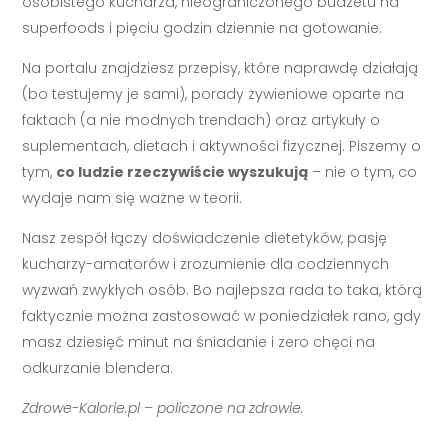
osobistego kucharza, nieograniczonego budżetu na
superfoods i pięciu godzin dziennie na gotowanie.
Na portalu znajdziesz przepisy, które naprawdę działają
(bo testujemy je sami), porady żywieniowe oparte na
faktach (a nie modnych trendach) oraz artykuły o
suplementach, dietach i aktywności fizycznej. Piszemy o
tym,
co ludzie rzeczywiście wyszukują
– nie o tym, co
wydaje nam się ważne w teorii.
Nasz zespół łączy doświadczenie dietetyków, pasję
kucharzy-amatorów i zrozumienie dla codziennych
wyzwań zwykłych osób. Bo najlepsza rada to taka, którą
faktycznie można zastosować w poniedziałek rano, gdy
masz dziesięć minut na śniadanie i zero chęci na
odkurzanie blendera.
Zdrowe-Kalorie.pl – policzone na zdrowie.