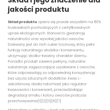
Skład i jego znaczenie dla
jakości produktu
Skład produktu
opiera się przede wszystkim na 80%
truskawkach pochodzących z certyfikowanych
upraw ekologicznych. Stanowi to gwarancję
naturalności oraz wysokiej jakości owoców.
Dolewany jest do nich cukier trzcinowy, który pełni
funkcję naturalnego słodzika i konserwantu,
utrzymując słodko-kwaśny charakter dżemu.
Ponadto produkt zawiera pektyny, naturalne
substancje zagęszczające uzyskiwane z owoców,
które odpowiadają za odpowiednią konsystencję
bez użycia sztucznych dodatków. Kwas L-
askorbinowy działa natomiast jako regulator
kwasowości i konserwant, przeciwdziałając
degradacji smaku i koloru owoców podczas
przechowywania[1][2][3][6][7].
Minimalizm w składzie – brak sztucznych barwników,