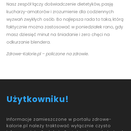
Nasz zespół łączy doświadczenie dietetyków, pasję
kucharzy-amatorów i zrozumienie dla codziennych
wyzwań zwykłych osób. Bo najlepsza rada to taka, którą
faktycznie można zastosować w poniedziałek rano, gdy
masz dziesięć minut na śniadanie i zero chęci na
odkurzanie blendera.
Zdrowe-Kalorie.pl – policzone na zdrowie.
Użytkowniku!
Informacje zamieszczone w portalu zdrowe-
kalorie.pl należy traktować wyłącznie czysto