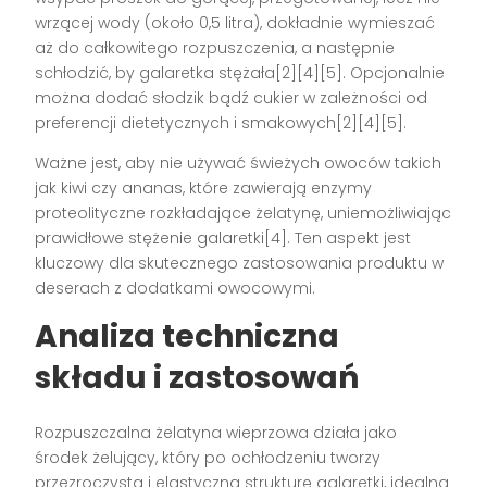
wrzącej wody (około 0,5 litra), dokładnie wymieszać
aż do całkowitego rozpuszczenia, a następnie
schłodzić, by galaretka stężała[2][4][5]. Opcjonalnie
można dodać słodzik bądź cukier w zależności od
preferencji dietetycznych i smakowych[2][4][5].
Ważne jest, aby nie używać świeżych owoców takich
jak kiwi czy ananas, które zawierają enzymy
proteolityczne rozkładające żelatynę, uniemożliwiając
prawidłowe stężenie galaretki[4]. Ten aspekt jest
kluczowy dla skutecznego zastosowania produktu w
deserach z dodatkami owocowymi.
Analiza techniczna
składu i zastosowań
Rozpuszczalna żelatyna wieprzowa działa jako
środek żelujący, który po ochłodzeniu tworzy
przezroczystą i elastyczną strukturę galaretki, idealną