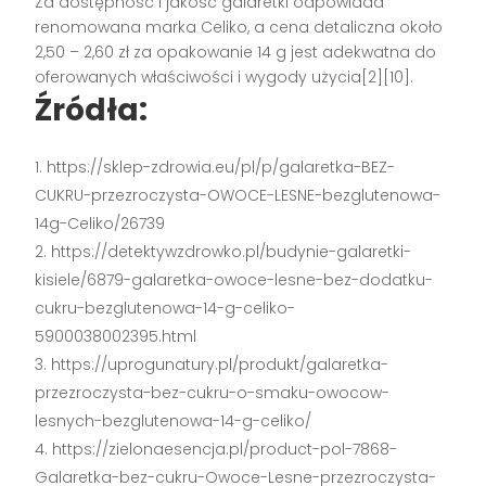
Za dostępność i jakość galaretki odpowiada
renomowana marka Celiko, a cena detaliczna około
2,50 – 2,60 zł za opakowanie 14 g jest adekwatna do
oferowanych właściwości i wygody użycia[2][10].
Źródła:
https://sklep-zdrowia.eu/pl/p/galaretka-BEZ-
CUKRU-przezroczysta-OWOCE-LESNE-bezglutenowa-
14g-Celiko/26739
https://detektywzdrowko.pl/budynie-galaretki-
kisiele/6879-galaretka-owoce-lesne-bez-dodatku-
cukru-bezglutenowa-14-g-celiko-
5900038002395.html
https://uprogunatury.pl/produkt/galaretka-
przezroczysta-bez-cukru-o-smaku-owocow-
lesnych-bezglutenowa-14-g-celiko/
https://zielonaesencja.pl/product-pol-7868-
Galaretka-bez-cukru-Owoce-Lesne-przezroczysta-