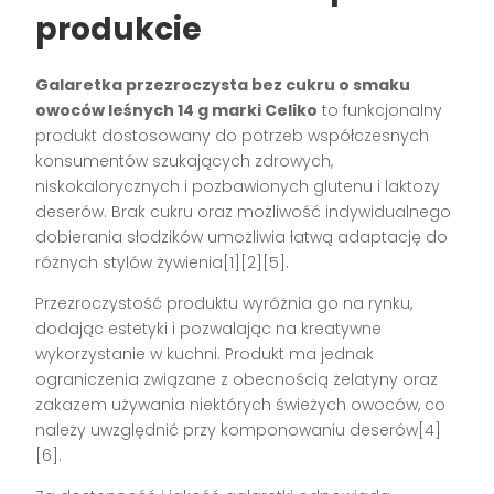
produkcie
Galaretka przezroczysta bez cukru o smaku
owoców leśnych 14 g marki Celiko
to funkcjonalny
produkt dostosowany do potrzeb współczesnych
konsumentów szukających zdrowych,
niskokalorycznych i pozbawionych glutenu i laktozy
deserów. Brak cukru oraz możliwość indywidualnego
dobierania słodzików umożliwia łatwą adaptację do
różnych stylów żywienia[1][2][5].
Przezroczystość produktu wyróżnia go na rynku,
dodając estetyki i pozwalając na kreatywne
wykorzystanie w kuchni. Produkt ma jednak
ograniczenia związane z obecnością żelatyny oraz
zakazem używania niektórych świeżych owoców, co
należy uwzględnić przy komponowaniu deserów[4]
[6].