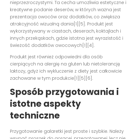
nieprzezroczystymi. Ta cecha umożliwia estetyczne i
kreatywne podanie deserów, w których ważna jest
prezentacja owoców oraz dodatków, co zwiększa
atrakcyjność wizualną dania[1][5]. Produkt jest
wykorzystywany w ciastach, deserach, koktajlach i
innych przekąskach, gdzie istotna jest wyrazistość i
świeżość dodatków owocowych[1][4].
Produkt jest również odpowiedni dla osób
cierpiących na alergię na gluten lub nietolerancję
laktozy, gdyż ich wykluczenie z diety jest całkowicie
zachowane w tym produkcie[1][5][6].
Sposób przygotowania i
istotne aspekty
techniczne
Przygotowanie galaretki jest proste i szybkie. Należy
wsypać proszek do gorącej, przegotowanej, lecz nie