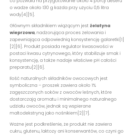
co pozwala na przygotowanie około 4 porcji deseru
o wadze około 130 g każda przy użyciu 0,5 litra
wody[4][5].
Głównym składnikiem wiążącym jest
żelatyna
wieprzowa
, nadzorująca proces żelowania i
zapewniająca odpowiednią konsystencję galaretki[1]
[2][6]. Produkt posiada regulator kwasowości w
postaci kwasu cytrynowego, który stabilizuje smak i
konsystencję, a także nadaje właściwe pH całości
preparatu[2][6].
Ilość naturalnych składników owocowych jest
symboliczna – proszek zawiera około 1%
zagęszczonych soków z owoców leśnych, które
dostarczają aromatu i minimalnego naturalnego
udziału owoców, jednak są wspierane
maltodekstryną jako nośnikiem[2][7].
Ważne jest podkreślenie, że produkt nie zawiera
cukru, glutenu, laktozy ani konserwantów, co czyni go