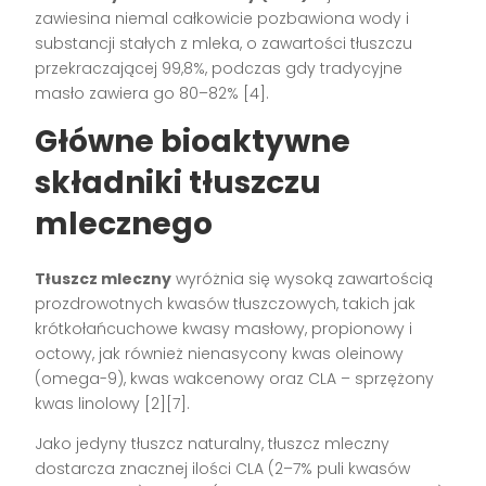
zawiesina niemal całkowicie pozbawiona wody i
substancji stałych z mleka, o zawartości tłuszczu
przekraczającej 99,8%, podczas gdy tradycyjne
masło zawiera go 80–82% [4].
Główne bioaktywne
składniki tłuszczu
mlecznego
Tłuszcz mleczny
wyróżnia się wysoką zawartością
prozdrowotnych kwasów tłuszczowych, takich jak
krótkołańcuchowe kwasy masłowy, propionowy i
octowy, jak również nienasycony kwas oleinowy
(omega-9), kwas wakcenowy oraz CLA – sprzężony
kwas linolowy [2][7].
Jako jedyny tłuszcz naturalny, tłuszcz mleczny
dostarcza znacznej ilości CLA (2–7% puli kwasów