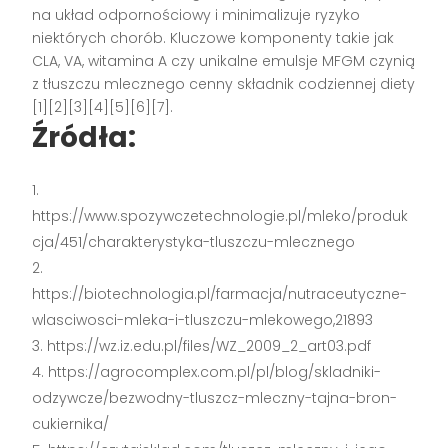
na układ odpornościowy i minimalizuje ryzyko
niektórych chorób. Kluczowe komponenty takie jak
CLA, VA, witamina A czy unikalne emulsje MFGM czynią
z tłuszczu mlecznego cenny składnik codziennej diety
[1][2][3][4][5][6][7].
Źródła:
https://www.spozywczetechnologie.pl/mleko/produk
cja/451/charakterystyka-tluszczu-mlecznego
https://biotechnologia.pl/farmacja/nutraceutyczne-
wlasciwosci-mleka-i-tluszczu-mlekowego,21893
https://wz.iz.edu.pl/files/WZ_2009_2_art03.pdf
https://agrocomplex.com.pl/pl/blog/skladniki-
odzywcze/bezwodny-tluszcz-mleczny-tajna-bron-
cukiernika/