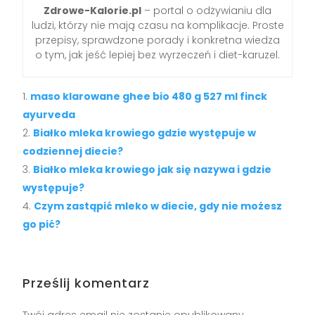
Zdrowe-Kalorie.pl
– portal o odżywianiu dla
ludzi, którzy nie mają czasu na komplikacje. Proste
przepisy, sprawdzone porady i konkretna wiedza
o tym, jak jeść lepiej bez wyrzeczeń i diet-karuzel.
maso klarowane ghee bio 480 g 527 ml finck
ayurveda
Białko mleka krowiego gdzie występuje w
codziennej diecie?
Białko mleka krowiego jak się nazywa i gdzie
występuje?
Czym zastąpić mleko w diecie, gdy nie możesz
go pić?
Prześlij komentarz
Twój adres email nie zostanie opublikowany.