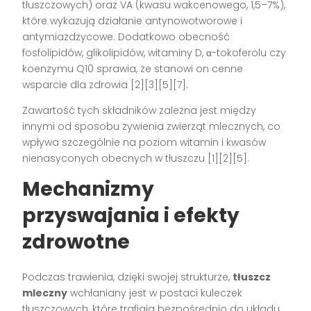
tłuszczowych) oraz VA (kwasu wakcenowego, 1,5–7%),
które wykazują działanie antynowotworowe i
antymiażdżycowe. Dodatkowo obecność
fosfolipidów, glikolipidów, witaminy D, α-tokoferolu czy
koenzymu Q10 sprawia, że stanowi on cenne
wsparcie dla zdrowia [2][3][5][7].
Zawartość tych składników zależna jest między
innymi od sposobu żywienia zwierząt mlecznych, co
wpływa szczególnie na poziom witamin i kwasów
nienasyconych obecnych w tłuszczu [1][2][5].
Mechanizmy
przyswajania i efekty
zdrowotne
Podczas trawienia, dzięki swojej strukturze,
tłuszcz
mleczny
wchłaniany jest w postaci kuleczek
tłuszczowych, które trafiają bezpośrednio do układu