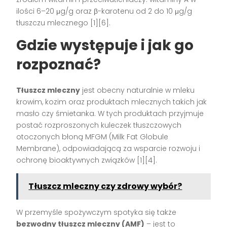
ilości 6–20 μg/g oraz β-karotenu od 2 do 10 μg/g
tłuszczu mlecznego [1][6].
Gdzie występuje i jak go
rozpoznać?
Tłuszcz mleczny
jest obecny naturalnie w mleku
krowim, kozim oraz produktach mlecznych takich jak
masło czy śmietanka. W tych produktach przyjmuje
postać rozproszonych kuleczek tłuszczowych
otoczonych błoną MFGM (Milk Fat Globule
Membrane), odpowiadającą za wsparcie rozwoju i
ochronę bioaktywnych związków [1][4].
Tłuszcz mleczny czy zdrowy wybór?
W przemyśle spożywczym spotyka się także
bezwodny tłuszcz mleczny (AMF)
– jest to