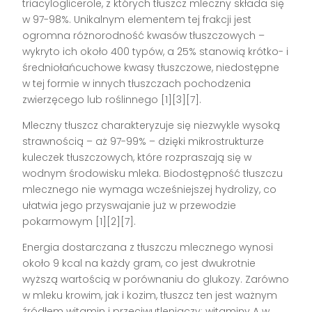
triacyloglicerole, z których tłuszcz mleczny składa się
w 97-98%. Unikalnym elementem tej frakcji jest
ogromna różnorodność kwasów tłuszczowych –
wykryto ich około 400 typów, a 25% stanowią krótko- i
średniołańcuchowe kwasy tłuszczowe, niedostępne
w tej formie w innych tłuszczach pochodzenia
zwierzęcego lub roślinnego [1][3][7].
Mleczny tłuszcz charakteryzuje się niezwykle wysoką
strawnością – aż 97-99% – dzięki mikrostrukturze
kuleczek tłuszczowych, które rozpraszają się w
wodnym środowisku mleka. Biodostępność tłuszczu
mlecznego nie wymaga wcześniejszej hydrolizy, co
ułatwia jego przyswajanie już w przewodzie
pokarmowym [1][2][7].
Energia dostarczana z tłuszczu mlecznego wynosi
około 9 kcal na każdy gram, co jest dwukrotnie
wyższą wartością w porównaniu do glukozy. Zarówno
w mleku krowim, jak i kozim, tłuszcz ten jest ważnym
źródłem witamin i przeciwutleniaczy: witaminy A w