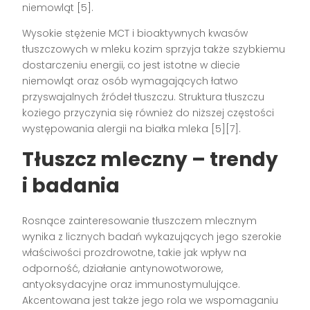
niemowląt [5].
Wysokie stężenie MCT i bioaktywnych kwasów
tłuszczowych w mleku kozim sprzyja także szybkiemu
dostarczeniu energii, co jest istotne w diecie
niemowląt oraz osób wymagających łatwo
przyswajalnych źródeł tłuszczu. Struktura tłuszczu
koziego przyczynia się również do niższej częstości
występowania alergii na białka mleka [5][7].
Tłuszcz mleczny – trendy
i badania
Rosnące zainteresowanie tłuszczem mlecznym
wynika z licznych badań wykazujących jego szerokie
właściwości prozdrowotne, takie jak wpływ na
odporność, działanie antynowotworowe,
antyoksydacyjne oraz immunostymulujące.
Akcentowana jest także jego rola we wspomaganiu