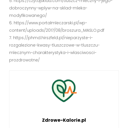
https://czytajsklad.com/tluszcz-mleczny-i-jego-
dobroczynny-wplyw-na-sklad-mleka-
modyfikowanego/
https://www.portalmleczarski.pl/wp-
content/uploads/2017/08/broszura_MASLO.pdf
https://phmd.hirszfeld.pl/nieparzyste-i-
rozgalezione-kwasy-tluszczowe-w-tluszczu-
mlecznym-charakterystyka-i-wlasciwosci-
prozdrowotne/
Zdrowe-Kalorie.pl