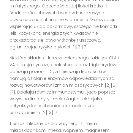
limfatycznego. Obecność dużej ilości krótko- i
średniołańcuchowych kwasów tłuszczowych
przyspiesza ich utlenianie w procesie β-oksydacji,
wspierając układ pokarmowy, szczególnie komórki
jelit. Pozyskana energia z tych kwasów nie
przekształca się łatwo w tkankę tłuszczową,
ograniczając ryzyko otyłości [1][2][7].
Niektóre składniki tłuszczu mlecznego, takie jak CLA i
VA, blokują syntezę cholesterolu oraz triglicerydów,
obniżają poziom LDL, zmniejszają lepkość krwi i
hamują działanie enzymów odpowiedzialnych za
rozwój nowotworów i zmian miażdżycowych [2][5]
[7]. Działają również immunostymulująco poprzez
wpływ na limfocyty i makrofagi, a także jako
antyoksydanty chroniące komórki przed
uszkodzeniem [2][3][7].
Tłuszcz mleczny działa w synergii z innymi
mikroskładnikami mleka: wapniem, magnezem i