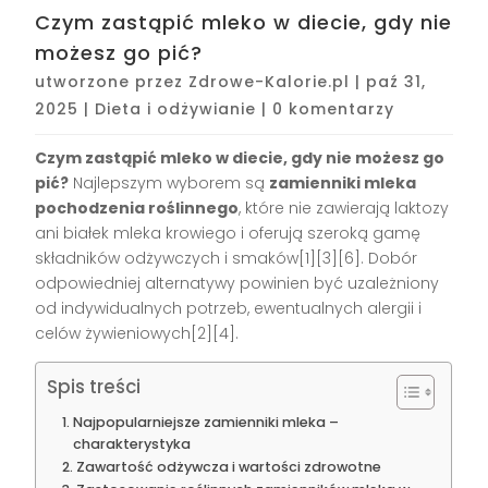
Czym zastąpić mleko w diecie, gdy nie
możesz go pić?
utworzone przez
Zdrowe-Kalorie.pl
|
paź 31,
2025
|
Dieta i odżywianie
|
0 komentarzy
Czym zastąpić mleko w diecie, gdy nie możesz go
pić?
Najlepszym wyborem są
zamienniki mleka
pochodzenia roślinnego
, które nie zawierają laktozy
ani białek mleka krowiego i oferują szeroką gamę
składników odżywczych i smaków[1][3][6]. Dobór
odpowiedniej alternatywy powinien być uzależniony
od indywidualnych potrzeb, ewentualnych alergii i
celów żywieniowych[2][4].
Spis treści
Najpopularniejsze zamienniki mleka –
charakterystyka
Zawartość odżywcza i wartości zdrowotne