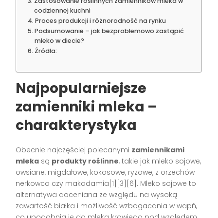
Zastosowanie roślinnych zamienników mleka w
codziennej kuchni
Proces produkcji i różnorodność na rynku
Podsumowanie – jak bezproblemowo zastąpić
mleko w diecie?
Źródła:
Najpopularniejsze
zamienniki mleka –
charakterystyka
Obecnie najczęściej polecanymi
zamiennikami
mleka
są
produkty roślinne
, takie jak mleko sojowe,
owsiane, migdałowe, kokosowe, ryżowe, z orzechów
nerkowca czy makadamia[1][3][6]. Mleko sojowe to
alternatywa doceniana ze względu na wysoką
zawartość białka i możliwość wzbogacania w wapń,
co upodabnia je do mleka krowiego pod względem