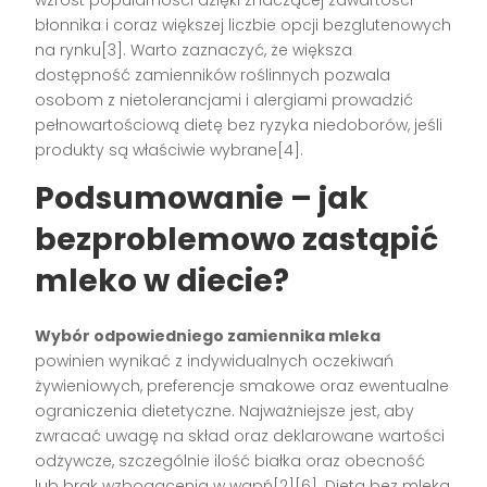
wzrost popularności dzięki znaczącej zawartości
błonnika i coraz większej liczbie opcji bezglutenowych
na rynku[3]. Warto zaznaczyć, że większa
dostępność zamienników roślinnych pozwala
osobom z nietolerancjami i alergiami prowadzić
pełnowartościową dietę bez ryzyka niedoborów, jeśli
produkty są właściwie wybrane[4].
Podsumowanie – jak
bezproblemowo zastąpić
mleko w diecie?
Wybór odpowiedniego zamiennika mleka
powinien wynikać z indywidualnych oczekiwań
żywieniowych, preferencje smakowe oraz ewentualne
ograniczenia dietetyczne. Najważniejsze jest, aby
zwracać uwagę na skład oraz deklarowane wartości
odżywcze, szczególnie ilość białka oraz obecność
lub brak wzbogacenia w wapń[2][6]. Dieta bez mleka