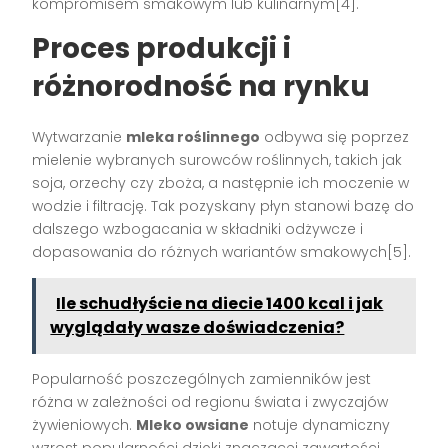
kompromisem smakowym lub kulinarnym[4].
Proces produkcji i
różnorodność na rynku
Wytwarzanie
mleka roślinnego
odbywa się poprzez
mielenie wybranych surowców roślinnych, takich jak
soja, orzechy czy zboża, a następnie ich moczenie w
wodzie i filtrację. Tak pozyskany płyn stanowi bazę do
dalszego wzbogacania w składniki odżywcze i
dopasowania do różnych wariantów smakowych[5].
Ile schudłyście na diecie 1400 kcal i jak
wyglądały wasze doświadczenia?
Popularność poszczególnych zamienników jest
różna w zależności od regionu świata i zwyczajów
żywieniowych.
Mleko owsiane
notuje dynamiczny