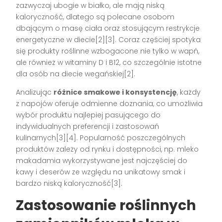
zazwyczaj ubogie w białko, ale mają niską
kaloryczność, dlatego są polecane osobom
dbającym o masę ciała oraz stosującym restrykcje
energetyczne w diecie[2][3]. Coraz częściej spotyka
się produkty roślinne wzbogacone nie tylko w wapń,
ale również w witaminy D i B12, co szczególnie istotne
dla osób na diecie wegańskiej[2].
Analizując
różnice smakowe i konsystencję
, każdy
z napojów oferuje odmienne doznania, co umożliwia
wybór produktu najlepiej pasującego do
indywidualnych preferencji i zastosowań
kulinarnych[3][4]. Popularność poszczególnych
produktów zależy od rynku i dostępności, np. mleko
makadamia wykorzystywane jest najczęściej do
kawy i deserów ze względu na unikatowy smak i
bardzo niską kaloryczność[3].
Zastosowanie roślinnych