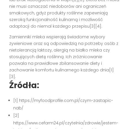
nie musi oznaczać niedoborów ani ograniczeń
smakowych, gdyż produkty roślinne zapewniają
szeroką funkcjonalność kulinarną i możliwość
adaptacji do niemal każdego przepisu[3][4].
Zamienniki mleka wspierają świadome wybory
żywieniowe oraz są odpowiedzią na potrzeby osób z
nietolerancją laktozy, alergią na białko mleka czy
stosujących dietę roślinną. Ich zróżnicowanie
pozwala na prawidłowe zbilansowanie diety i
zachowanie komfortu kulinarnego każdego dnia[1]
[3].
Źródła:
[1] https://myfoodprofile.com.pl/czym-zastapic-
nab/
[2]
https://www.cefarm24.pl/czytelnia/zdrowie/jestem-