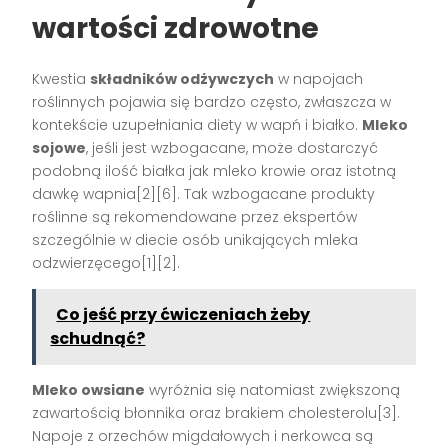
wartości zdrowotne
Kwestia
składników odżywczych
w napojach
roślinnych pojawia się bardzo często, zwłaszcza w
kontekście uzupełniania diety w wapń i białko.
Mleko
sojowe
, jeśli jest wzbogacane, może dostarczyć
podobną ilość białka jak mleko krowie oraz istotną
dawkę wapnia[2][6]. Tak wzbogacane produkty
roślinne są rekomendowane przez ekspertów
szczególnie w diecie osób unikających mleka
odzwierzęcego[1][2].
Co jeść przy ćwiczeniach żeby
schudnąć?
Mleko owsiane
wyróżnia się natomiast zwiększoną
zawartością błonnika oraz brakiem cholesterolu[3].
Napoje z orzechów migdałowych i nerkowca są