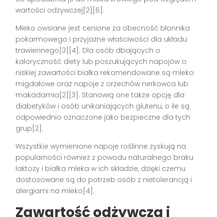
wartości odżywczej[2][6].
Mleko owsiane jest cenione za obecność błonnika
pokarmowego i przyjazne właściwości dla układu
trawiennego[3][4]. Dla osób dbających o
kaloryczność diety lub poszukujących napojów o
niskiej zawartości białka rekomendowane są mleko
migdałowe oraz napoje z orzechów nerkowca lub
makadamia[2][3]. Stanowią one także opcję dla
diabetyków i osób unikaniających glutenu, o ile są
odpowiednio oznaczone jako bezpieczne dla tych
grup[2].
Wszystkie wymienione napoje roślinne zyskują na
popularności również z powodu naturalnego braku
laktozy i białka mleka w ich składzie, dzięki czemu
dostosowane są do potrzeb osób z nietolerancją i
alergiami na mleko[4].
Zawartość odżywcza i