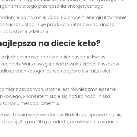
a organizm do tego przełączenia energetycznego.
poziomie co najmniej 70 do 80 procent energii utrzymanie
ż tłuszczu stabilizuje produkcję ketonów i ogranicza
i pozostanie w ketozie.
najlepsza na diecie keto?
 są jednonienasycone i wielonienasycone kwasy
orzechach. Warto uwzględniać również źródła tłuszczów
W jadłospisach ketogenicznych pojawia się także olej
admiar nasyconych. Istotne jest również zmniejszenie
nikowego. Priorytetem staje się naturalność i niska
yja zdrowiu metabolicznemu.
że zawartością węglowodanów. Na ketozie sprawdzają się
ającej 20 g na 100 g produktu, co ułatwia utrzymanie