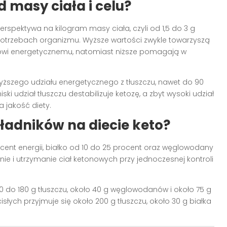
d masy ciała i celu?
rspektywa na kilogram masy ciała, czyli od 1,5 do 3 g
 potrzebach organizmu. Wyższe wartości zwykle towarzyszą
kowi energetycznemu, natomiast niższe pomagają w
ższego udziału energetycznego z tłuszczu, nawet do 90
ki udział tłuszczu destabilizuje ketozę, a zbyt wysoki udział
 jakość diety.
ładników na diecie keto?
cent energii, białko od 10 do 25 procent oraz węglowodany
ie i utrzymanie ciał ketonowych przy jednoczesnej kontroli
150 do 180 g tłuszczu, około 40 g węglowodanów i około 75 g
isłych przyjmuje się około 200 g tłuszczu, około 30 g białka