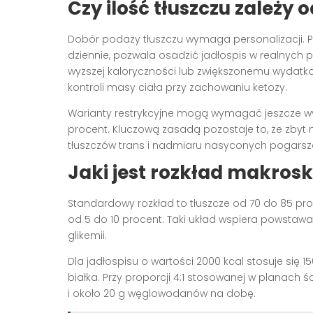
Czy ilość tłuszczu zależy o
Dobór podaży tłuszczu wymaga personalizacji. Pe
dziennie, pozwala osadzić jadłospis w realnych
wyższej kaloryczności lub zwiększonemu wydat
kontroli masy ciała przy zachowaniu ketozy.
Warianty restrykcyjne mogą wymagać jeszcze wy
procent. Kluczową zasadą pozostaje to, że zbyt nis
tłuszczów trans i nadmiaru nasyconych pogarsza
Jaki jest rozkład makrosk
Standardowy rozkład to tłuszcze od 70 do 85 pro
od 5 do 10 procent. Taki układ wspiera powstawan
glikemii.
Dla jadłospisu o wartości 2000 kcal stosuje się 
białka. Przy proporcji 4:1 stosowanej w planach śc
i około 20 g węglowodanów na dobę.