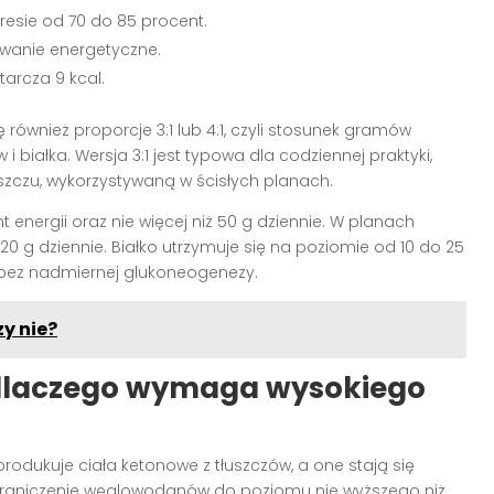
kresie od 70 do 85 procent.
wanie energetyczne.
tarcza 9 kcal.
również proporcje 3:1 lub 4:1, czyli stosunek gramów
białka. Wersja 3:1 jest typowa dla codziennej praktyki,
zczu, wykorzystywaną w ścisłych planach.
energii oraz nie więcej niż 50 g dziennie. W planach
0 g dziennie. Białko utrzymuje się na poziomie od 10 do 25
y bez nadmiernej glukoneogenezy.
y nie?
 dlaczego wymaga wysokiego
rodukuje ciała ketonowe z tłuszczów, a one stają się
graniczenie węglowodanów do poziomu nie wyższego niż