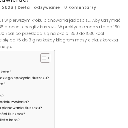
, 2026
|
Dieta i odżywianie
|
0 komentarzy
uż w pierwszym kroku planowania jadłospisu. Aby utrzymać
5 procent energii z tłuszczu. W praktyce oznacza to od 150
0 kcal, co przekłada się na około 1350 do 1530 kcal
 się od 1,5 do 3 g na każdy kilogram masy ciała, z korektą
znego.
a keto?
kiego spożycia tłuszczu?
to?
o?
odelu żywienia?
 planowania tłuszczu?
ości tłuszczu?
ieta keto?