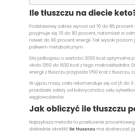
Ile tłuszczu na diecie keto
Podstawowy zakres wynosi od 70 do 85 procent c
przyjmuje się 70 do 80 procent, natomiast w od
nawet do 90 procent energii. Tak wysoki poziom j
paliwem metabolicznym.
Dla jadłospisu o wartości 2000 kcal optymalna p
około 1350 do 1530 kcal z tego makroskładnika. D
energii z tłuszczu przypada 1750 kcal z tłuszczu, cz
W ujęciu masy ciała rekomenduje się od 1,5 do 3
przedziale zależy od kaloryczności, celu sylwet
węglowodanów.
Jak obliczyć ile tłuszczu
Najszybsza metoda to przeliczenie procentowego 
dokładnie określić
ile tłuszczu
ma dostarczać jad