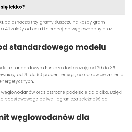
 się lekko?
1, co oznacza trzy gramy tłuszczu na każdy gram
a 4:1 zależy od celu i tolerancji na węglowodany oraz
o od standardowego modelu
odelu standardowym tłuszcze dostarczają od 20 do 35
pewniają od 70 do 90 procent energii, co całkowicie zmienia
energetycznych.
 węglowodanów oraz ostrożne podejście do białka. Dzięki
ako podstawowego paliwa i ogranicza zależność od
imit węglowodanów dla