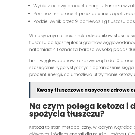
Wybierz celowy procent energii z tłuszczu w za
Pomnóż ten procent przez dzienne zapotrzebo
Podziel wynik przez 9, ponieważ 1 g tłuszczu dos
W klasycznym ujęciu makroskładników stosuje się 
tłuszczu do łącznej ilości gramów węglowodanów i 
natomiast 4:1 oznacza bardzo wysoką podaż tłus
Limit węglowodanów to zazwyczaj 5 do 10 procent 
szczególnie rygorystycznych ograniczenie sięga 2
procent energii, co umożliwia utrzymanie ketoz
Kwasy tłuszczowe nasycone zdrowe cz
Na czym polega ketoza i
spożycia tłuszczu?
Ketoza to stan metaboliczny, w którym wątroba p
głównym źródłem energii dla mięśni i mózgu. O