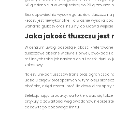
50 g dziennie, a w wersji ścisłej do 20 g, zmusz
Bez odpowiednio wysokiego udziału tłuszczu na 
ketozy jest niewykonalne. To właśnie wysoka poda
wahania glukozy oraz insuliny, co ułatwia wejście 
Jaka jakość tłuszczu jest 
W centrum uwagi pozostaje jakość. Preferowane
tłuszczowe obecne w oliwie z oliwek, awokado i 
roślinnych takie jak nasiona chia i pestki dyni. 
kokosowy.
Należy unikać tłuszczów trans oraz ograniczać n
udziału olejów prozapalnych, w tym oleju słonecz
obróbka, dzięki czemu profil lipidowy diety sprz
Selekcjonując produkty, warto kierować się tak
artykuły o zawartości węglowodanów nieprzekracz
całkowitego dobowego limitu.