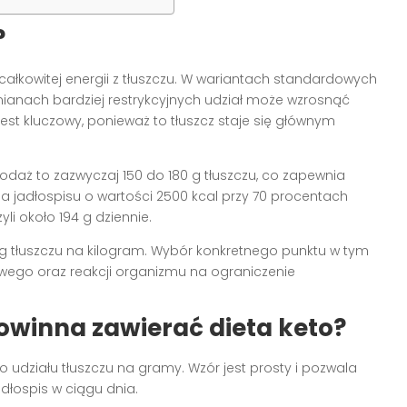
?
ałkowitej energii z tłuszczu. W wariantach standardowych
mianach bardziej restrykcyjnych udział może wzrosnąć
est kluczowy, ponieważ to tłuszcz staje się głównym
odaż to zazwyczaj 150 do 180 g tłuszczu, co zapewnia
la jadłospisu o wartości 2500 kcal przy 70 procentach
yli około 194 g dziennie.
 g tłuszczu na kilogram. Wybór konkretnego punktu w tym
kowego oraz reakcji organizmu na ograniczenie
 powinna zawierać dieta keto?
udziału tłuszczu na gramy. Wzór jest prosty i pozwala
łospis w ciągu dnia.