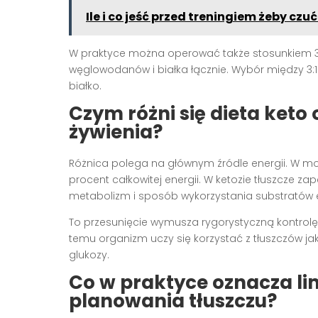
Ile i co jeść przed treningiem żeby czuć
W praktyce można operować także stosunkiem 3:
węglowodanów i białka łącznie. Wybór między 3:1 
białko.
Czym różni się dieta ket
żywienia?
Różnica polega na głównym źródle energii. W m
procent całkowitej energii. W ketozie tłuszcze za
metabolizm i sposób wykorzystania substratów 
To przesunięcie wymusza rygorystyczną kontrolę
temu organizm uczy się korzystać z tłuszczów j
glukozy.
Co w praktyce oznacza l
planowania tłuszczu?