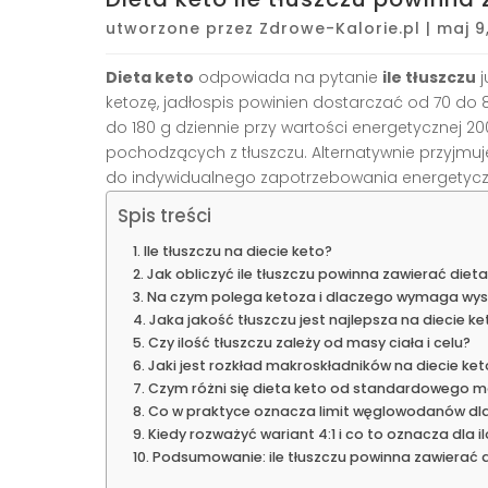
utworzone przez
Zdrowe-Kalorie.pl
|
maj 9
Dieta keto
odpowiada na pytanie
ile tłuszczu
j
ketozę, jadłospis powinien dostarczać od 70 do 8
do 180 g dziennie przy wartości energetycznej 200
pochodzących z tłuszczu. Alternatywnie przyjmuje
do indywidualnego zapotrzebowania energetyc
Spis treści
Ile tłuszczu na diecie keto?
Jak obliczyć ile tłuszczu powinna zawierać diet
Na czym polega ketoza i dlaczego wymaga wyso
Jaka jakość tłuszczu jest najlepsza na diecie ke
Czy ilość tłuszczu zależy od masy ciała i celu?
Jaki jest rozkład makroskładników na diecie ket
Czym różni się dieta keto od standardowego m
Co w praktyce oznacza limit węglowodanów dla
Kiedy rozważyć wariant 4:1 i co to oznacza dla il
Podsumowanie: ile tłuszczu powinna zawierać d