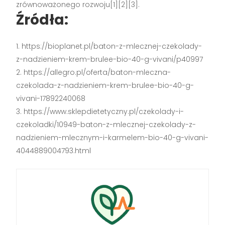
zrównoważonego rozwoju[1][2][3].
Źródła:
https://bioplanet.pl/baton-z-mlecznej-czekolady-
z-nadzieniem-krem-brulee-bio-40-g-vivani/p40997
https://allegro.pl/oferta/baton-mleczna-
czekolada-z-nadzieniem-krem-brulee-bio-40-g-
vivani-17892240068
https://www.sklepdietetyczny.pl/czekolady-i-
czekoladki/10949-baton-z-mlecznej-czekolady-z-
nadzieniem-mlecznym-i-karmelem-bio-40-g-vivani-
4044889004793.html