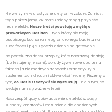
Nie wierzymy w drastyczne diety ani w zakazy. Zamiast
tego pokazujemy, jak małe zmiany mogą przynieść
realne efekty.
Nasze treści powstają z myślą o
prawdziwych ludziach
– tych, którzy nie mają
osobistego kucharza, nieograniczonego budżetu na
superfoods i pięciu godzin dziennie na gotowanie.
Na portalu znajdziesz przepisy, które naprawdę działają
(bo testujemy je sami), porady żywieniowe oparte na
faktach (a nie modnych trendach) oraz artykuły o
suplementach, dietach i aktywności fizycznej. Piszemy o
tym,
co ludzie rzeczywiście wyszukują
– nie o tym, co
wydaje nam się ważne w teorii.
Nasz zespół łączy doświadczenie dietetyków, pasję
kucharzy-amatorów i zrozumienie dla codziennych
wyzwań zwykłych osób. Bo najlepsza rada to taka, którą