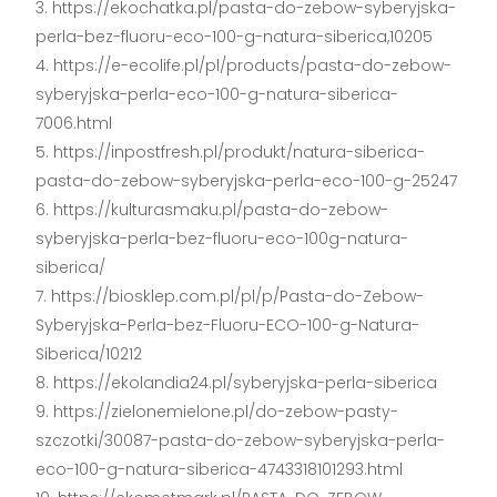
https://ekochatka.pl/pasta-do-zebow-syberyjska-
perla-bez-fluoru-eco-100-g-natura-siberica,10205
https://e-ecolife.pl/pl/products/pasta-do-zebow-
syberyjska-perla-eco-100-g-natura-siberica-
7006.html
https://inpostfresh.pl/produkt/natura-siberica-
pasta-do-zebow-syberyjska-perla-eco-100-g-25247
https://kulturasmaku.pl/pasta-do-zebow-
syberyjska-perla-bez-fluoru-eco-100g-natura-
siberica/
https://biosklep.com.pl/pl/p/Pasta-do-Zebow-
Syberyjska-Perla-bez-Fluoru-ECO-100-g-Natura-
Siberica/10212
https://ekolandia24.pl/syberyjska-perla-siberica
https://zielonemielone.pl/do-zebow-pasty-
szczotki/30087-pasta-do-zebow-syberyjska-perla-
eco-100-g-natura-siberica-4743318101293.html