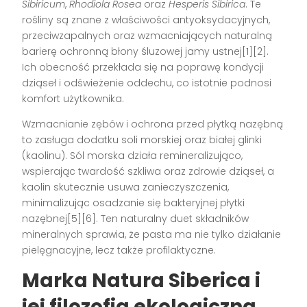
Sibiricum
,
Rhodiola Rosea
oraz
Hesperis Sibirica
. Te
rośliny są znane z właściwości antyoksydacyjnych,
przeciwzapalnych oraz wzmacniających naturalną
barierę ochronną błony śluzowej jamy ustnej[1][2].
Ich obecność przekłada się na poprawę kondycji
dziąseł i odświeżenie oddechu, co istotnie podnosi
komfort użytkownika.
Wzmacnianie zębów i ochrona przed płytką nazębną
to zasługa dodatku soli morskiej oraz białej glinki
(kaolinu). Sól morska działa remineralizująco,
wspierając twardość szkliwa oraz zdrowie dziąseł, a
kaolin skutecznie usuwa zanieczyszczenia,
minimalizując osadzanie się bakteryjnej płytki
nazębnej[5][6]. Ten naturalny duet składników
mineralnych sprawia, że pasta ma nie tylko działanie
pielęgnacyjne, lecz także profilaktyczne.
Marka Natura Siberica i
jej filozofia ekologiczna