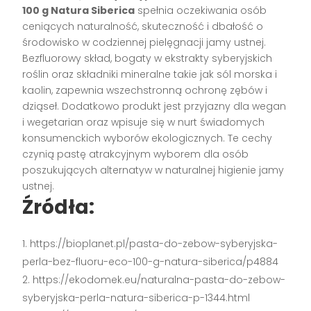
100 g Natura Siberica
spełnia oczekiwania osób
ceniących naturalność, skuteczność i dbałość o
środowisko w codziennej pielęgnacji jamy ustnej.
Bezfluorowy skład, bogaty w ekstrakty syberyjskich
roślin oraz składniki mineralne takie jak sól morska i
kaolin, zapewnia wszechstronną ochronę zębów i
dziąseł. Dodatkowo produkt jest przyjazny dla wegan
i wegetarian oraz wpisuje się w nurt świadomych
konsumenckich wyborów ekologicznych. Te cechy
czynią pastę atrakcyjnym wyborem dla osób
poszukujących alternatyw w naturalnej higienie jamy
ustnej.
Źródła:
https://bioplanet.pl/pasta-do-zebow-syberyjska-
perla-bez-fluoru-eco-100-g-natura-siberica/p4884
https://ekodomek.eu/naturalna-pasta-do-zebow-
syberyjska-perla-natura-siberica-p-1344.html