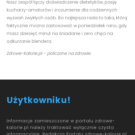
Nasz zespół łączy doświadczenie dietetyków, pasję
kucharzy-amatorów i zrozumienie dla codziennych
wyzwań zwykłych osób. Bo najlepsza rada to taka, którą
faktycznie można zastosować w poniedziałek rano, gdy
masz dziesięć minut na śniadanie i zero chęci na
odkurzanie blendera.
Zdrowe-Kalorie.pl – policzone na zdrowie.
Użytkowniku!
Informacje zamieszczone w portalu zdrowe-
kalorie.pl należy traktować wyłącznie czysto
informacyjnie. Redakcja Portalu zdrowe-kalorie.pl