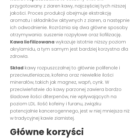
przygotowany z ziaren kawy, najczęściej tych niższej
jakości. Proces produkcji obejmuje ekstrakcję
aromatu i składników aktywnych z ziaren, a następnie
ich odwodnienie. Rozróżnia się dwa główne sposoby
otrzymywania: suszenie rozpyłowe oraz liofilizację.
Kawa liofilizowana
wykazuje istotnie niższy poziom
akrylamidu, a tym samym jest bardziej korzystna dla
zdrowia.
Skład
kawy rozpuszczalnej to głównie polifenole i
przeciwutleniacze, kofeina oraz niewielkie ilości
minerałów, takich jak magnez, wapń, cynk. W
przeciwieństwie do kawy parzonej zawiera bardzo
śladowe ilości diterpenów, nie wpływających na
poziom LDL. Ilość kofeiny i furanu, związku
potencjalnie kancerogennego, jest w niej mniejsza niż
w tradycyjnej kawie ziarnistej.
Główne korzyści