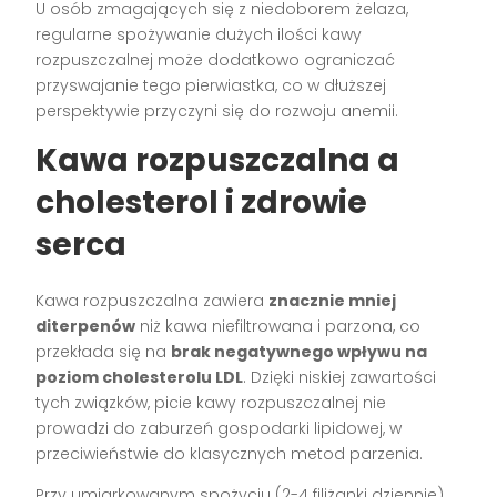
U osób zmagających się z niedoborem żelaza,
regularne spożywanie dużych ilości kawy
rozpuszczalnej może dodatkowo ograniczać
przyswajanie tego pierwiastka, co w dłuższej
perspektywie przyczyni się do rozwoju anemii.
Kawa rozpuszczalna a
cholesterol i zdrowie
serca
Kawa rozpuszczalna zawiera
znacznie mniej
diterpenów
niż kawa niefiltrowana i parzona, co
przekłada się na
brak negatywnego wpływu na
poziom cholesterolu LDL
. Dzięki niskiej zawartości
tych związków, picie kawy rozpuszczalnej nie
prowadzi do zaburzeń gospodarki lipidowej, w
przeciwieństwie do klasycznych metod parzenia.
Przy umiarkowanym spożyciu (2-4 filiżanki dziennie)