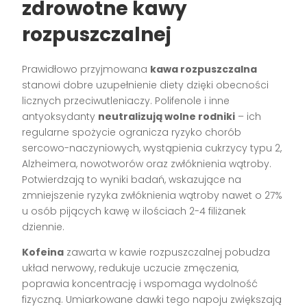
zdrowotne kawy
rozpuszczalnej
Prawidłowo przyjmowana
kawa rozpuszczalna
stanowi dobre uzupełnienie diety dzięki obecności
licznych przeciwutleniaczy. Polifenole i inne
antyoksydanty
neutralizują wolne rodniki
– ich
regularne spożycie ogranicza ryzyko chorób
sercowo-naczyniowych, wystąpienia cukrzycy typu 2,
Alzheimera, nowotworów oraz zwłóknienia wątroby.
Potwierdzają to wyniki badań, wskazujące na
zmniejszenie ryzyka zwłóknienia wątroby nawet o 27%
u osób pijących kawę w ilościach 2-4 filiżanek
dziennie.
Kofeina
zawarta w kawie rozpuszczalnej pobudza
układ nerwowy, redukuje uczucie zmęczenia,
poprawia koncentrację i wspomaga wydolność
fizyczną. Umiarkowane dawki tego napoju zwiększają