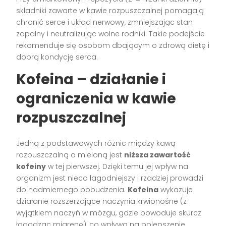
składniki zawarte w kawie rozpuszczalnej pomagają
chronić serce i układ nerwowy, zmniejszając stan
zapalny i neutralizując wolne rodniki. Takie podejście
rekomenduje się osobom dbającym o zdrową dietę i
dobrą kondycję serca.
Kofeina – działanie i
ograniczenia w kawie
rozpuszczalnej
Jedną z podstawowych różnic między kawą
rozpuszczalną a mieloną jest
niższa zawartość
kofeiny
w tej pierwszej. Dzięki temu jej wpływ na
organizm jest nieco łagodniejszy i rzadziej prowadzi
do nadmiernego pobudzenia.
Kofeina
wykazuje
działanie rozszerzające naczynia krwionośne (z
wyjątkiem naczyń w mózgu, gdzie powoduje skurcz
łagodząc migrenę), co wpływa na polepszenie