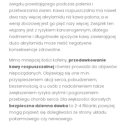
związku powstającego podczas palenia i
przetwarzania ziaren. Kawa rozpuszczalna ma nawet
dwa razy więcej akrylamidu niż kawa palona, a w
wersji zbożowej jest go pięć razy więcej. Związek ten
wiązany jest z ryzykiem kancerogennym, dlatego
nadmierne i długotrwałe spożycie kawy zawierającej
dużo akrylamidu może nieść negatywne
konsekwencje zdrowotne.
Mimo mniejszej ilości kofeiny,
przedawkowanie
kawy rozpuszczalnej
również prowadzi do objawów
niepożądanych. Objawiają się one m.in.
przyspieszeniem akcji serca, pobudzeniem,
bezsennością, a u osób z nadciśnieniem także
zwiększeniem ryzyka arytmii i pogorszeniem
przebiegu chorób serca. Dla większości dorosłych
bezpieczna dzienna dawka
to 2-4 filiżanki, powyżej
mogą pojawić się dolegliwości ze strony układu
pokarmowego czy nerwowego.