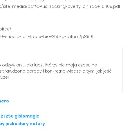
s/site-media/pdf/OAus-TackingPovertyFairTrade-0409.pdf
offee/
100-etiopia-fair-trade-bio-250-g-oxfam/p8901
o odżywianiu dla ludzi, którzy nie mają czasu na
, sprawdzone porady i konkretna wiedza o tym, jak jeść
uzel.
 nero
21 250 g biomagic
by jozka dary natury