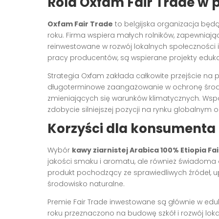
Rola Oxfam Fair Trade w
Oxfam Fair Trade
to belgijska organizacja będ
roku. Firma wspiera małych rolników, zapewniają
reinwestowane w rozwój lokalnych społeczności i i
pracy producentów, są wspierane projekty edukac
Strategia Oxfam zakłada całkowite przejście na 
długoterminowe zaangażowanie w ochronę środo
zmieniających się warunków klimatycznych. Wsp
zdobycie silniejszej pozycji na rynku globalnym o
Korzyści dla konsumenta 
Wybór
kawy ziarnistej Arabica 100% Etiopia Fa
jakości smaku i aromatu, ale również świadoma 
produkt pochodzący ze sprawiedliwych źródeł, u
środowisko naturalne.
Premie Fair Trade inwestowane są głównie w ed
roku przeznaczono na budowę szkół i rozwój loka