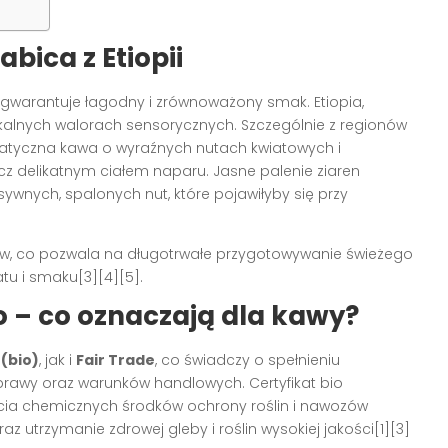
bica z Etiopii
 gwarantuje łagodny i zrównoważony smak. Etiopia,
ikalnych walorach sensorycznych. Szczególnie z regionów
matyczna kawa o wyraźnych nutach kwiatowych i
cz delikatnym ciałem naparu. Jasne palenie ziaren
wnych, spalonych nut, które pojawiłyby się przy
, co pozwala na długotrwałe przygotowywanie świeżego
u i smaku[3][4][5].
io – co oznaczają dla kawy?
 (bio)
, jak i
Fair Trade
, co świadczy o spełnieniu
awy oraz warunków handlowych. Certyfikat bio
cia chemicznych środków ochrony roślin i nawozów
 utrzymanie zdrowej gleby i roślin wysokiej jakości[1][3]