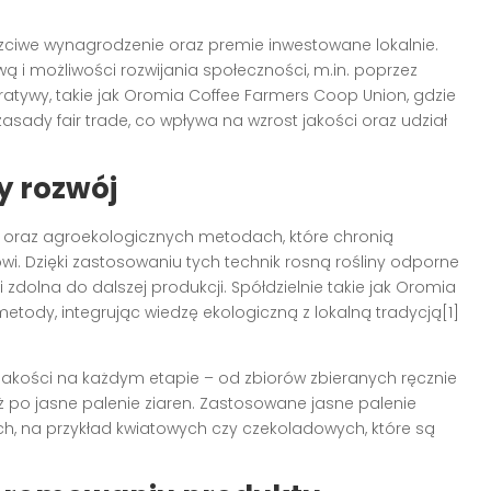
czciwe wynagrodzenie oraz premie inwestowane lokalnie.
ą i możliwości rozwijania społeczności, m.in. poprzez
eratywy, takie jak Oromia Coffee Farmers Coop Union, gdzie
asady fair trade, co wpływa na wzrost jakości oraz udział
y rozwój
ch oraz agroekologicznych metodach, które chronią
i. Dzięki zastosowaniu tych technik rosną rośliny odporne
 zdolna do dalszej produkcji. Spółdzielnie takie jak Oromia
etody, integrując wiedzę ekologiczną z lokalną tradycją[1]
ą jakości na każdym etapie – od zbiorów zbieranych ręcznie
ż po jasne palenie ziaren. Zastosowane jasne palenie
h, na przykład kwiatowych czy czekoladowych, które są