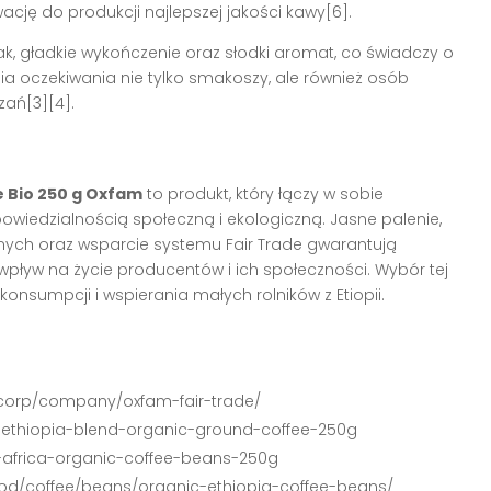
ację do produkcji najlepszej jakości kawy[6].
k, gładkie wykończenie oraz słodki aromat, co świadczy o
nia oczekiwania nie tylko smakoszy, ale również osób
zań[3][4].
e Bio 250 g Oxfam
to produkt, który łączy w sobie
powiedzialnością społeczną i ekologiczną. Jasne palenie,
nych oraz wsparcie systemu Fair Trade gwarantują
pływ na życie producentów i ich społeczności. Wybór tej
nsumpcji i wspierania małych rolników z Etiopii.
-corp/company/oxfam-fair-trade/
r-ethiopia-blend-organic-ground-coffee-250g
r-africa-organic-coffee-beans-250g
ood/coffee/beans/organic-ethiopia-coffee-beans/