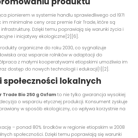
 promowaniu produktu
ąca pionierem w systemie handlu sprawiedliwego od 1971
c im minimalne ceny oraz premie Fair Trade, które są
nfrastrukturę. Dzięki temu poprawiają się warunki życia i
yjne i inicjatywy ekologiczne[2][6].
produkty organiczne do roku 2030, co sygnalizuje
wiska oraz wsparcie rolników w adaptacji do
ółpraca z małymi kooperatywami etiopskimi umożliwia im
raz dostęp do nowych technologii i edukacji[1][2].
i społeczności lokalnych
ir Trade Bio 250 g Oxfam
to nie tylko gwarancja wysokiej
decyzja o wsparciu etycznej produkcji. Konsument zyskuje
prawiany w sposób ekologiczny, co wpływa korzystnie na
ukację – ponad 80% środków w regionie etiopskim w 2008
lnych społeczności. Dzięki temu poprawiają się warunki