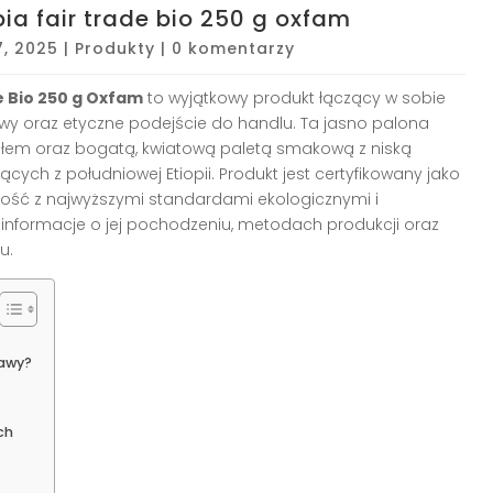
pia fair trade bio 250 g oxfam
7, 2025
|
Produkty
|
0 komentarzy
e Bio 250 g Oxfam
to wyjątkowy produkt łączący w sobie
y oraz etyczne podejście do handlu. Ta jasno palona
ciałem oraz bogatą, kwiatową paletą smakową z niską
ych z południowej Etiopii. Produkt jest certyfikowany jako
dność z najwyższymi standardami ekologicznymi i
informacje o jej pochodzeniu, metodach produkcji oraz
u.
kawy?
ch