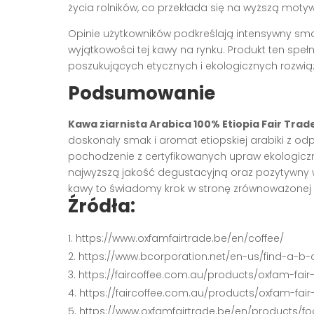
życia rolników, co przekłada się na wyższą motyw
Opinie użytkowników podkreślają intensywny sma
wyjątkowości tej kawy na rynku. Produkt ten speł
poszukujących etycznych i ekologicznych rozwią
Podsumowanie
Kawa ziarnista Arabica 100% Etiopia Fair Trad
doskonały smak i aromat etiopskiej arabiki z od
pochodzenie z certyfikowanych upraw ekologicz
najwyższą jakość degustacyjną oraz pozytywny w
kawy to świadomy krok w stronę zrównoważonej ko
Źródła:
https://www.oxfamfairtrade.be/en/coffee/
https://www.bcorporation.net/en-us/find-a-b
https://faircoffee.com.au/products/oxfam-fai
https://faircoffee.com.au/products/oxfam-fai
https://www.oxfamfairtrade.be/en/products/f