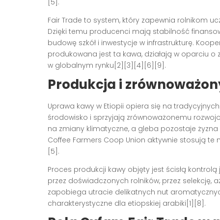
[5].
Fair Trade to system, który zapewnia rolnikom u
Dzięki temu producenci mają stabilność finansow
budowę szkół i inwestycje w infrastrukturę. Koop
produkowana jest ta kawa, działają w oparciu o z
w globalnym rynku[2][3][4][6][9].
Produkcja i zrównoważon
Uprawa kawy w Etiopii opiera się na tradycyjny
środowisko i sprzyjają zrównoważonemu rozwojow
na zmiany klimatyczne, a gleba pozostaje żyzna i
Coffee Farmers Coop Union aktywnie stosują te m
[5].
Proces produkcji kawy objęty jest ścisłą kontrol
przez doświadczonych rolników, przez selekcję, a
zapobiega utracie delikatnych nut aromatycznyc
charakterystyczne dla etiopskiej arabiki[1][8].