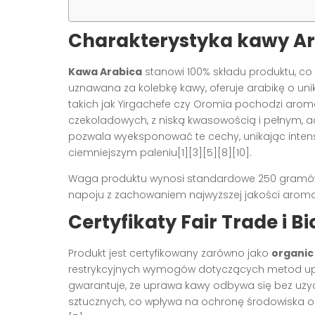
Charakterystyka kawy Ara
Kawa Arabica
stanowi 100% składu produktu, co
uznawana za kolebkę kawy, oferuje arabikę o un
takich jak Yirgachefe czy Oromia pochodzi aro
czekoladowych, z niską kwasowością i pełnym, a
pozwala wyeksponować te cechy, unikając intensy
ciemniejszym paleniu[1][3][5][8][10].
Waga produktu wynosi standardowe 250 gramów
napoju z zachowaniem najwyższej jakości aromat
Certyfikaty Fair Trade i B
Produkt jest certyfikowany zarówno jako
organic
restrykcyjnych wymogów dotyczących metod upr
gwarantuje, że uprawa kawy odbywa się bez uży
sztucznych, co wpływa na ochronę środowiska oraz