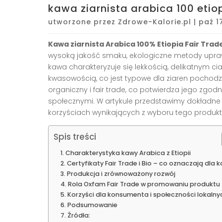
kawa ziarnista arabica 100 etio
utworzone przez
Zdrowe-Kalorie.pl
|
paź 1
Kawa ziarnista Arabica 100% Etiopia Fair Trad
wysoką jakość smaku, ekologiczne metody upraw
kawa charakteryzuje się lekkością, delikatnym 
kwasowością, co jest typowe dla ziaren pochodząc
organiczny i fair trade, co potwierdza jego zgo
społecznymi. W artykule przedstawimy dokładne 
korzyściach wynikających z wyboru tego produkt
Spis treści
Charakterystyka kawy Arabica z Etiopii
Certyfikaty Fair Trade i Bio – co oznaczają dla 
Produkcja i zrównoważony rozwój
Rola Oxfam Fair Trade w promowaniu produktu
Korzyści dla konsumenta i społeczności lokalny
Podsumowanie
Źródła: