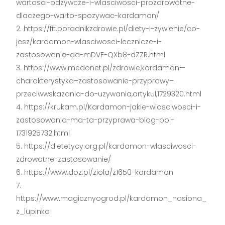
wartosci-odzywcze-i-wlasciwosci-prozdrowotne-
dlaczego-warto-spozywac-kardamon/
https://fit.poradnikzdrowie.pl/diety-i-zywienie/co-
jesz/kardamon-wlasciwosci-lecznicze-i-
zastosowanie-aa-mDVF-QXb8-dZZR.html
https://www.medonet.pl/zdrowie,kardamon—
charakterystyka–zastosowanie-przyprawy–
przeciwwskazania-do-uzywania,artykul,1729320.html
https://krukam.pl/Kardamon-jakie-wlasciwosci-i-
zastosowania-ma-ta-przyprawa-blog-pol-
1731925732.html
https://dietetycy.org.pl/kardamon-wlasciwosci-
zdrowotne-zastosowanie/
https://www.doz.pl/ziola/z1650-kardamon
https://www.magicznyogrod.pl/kardamon_nasiona_
z_lupinka