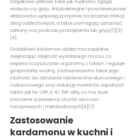
żołądkowo-jelitowe, takie jak nudności, zgaga,
wzdęcia czy gazy. Antybakteryjne i przeciwwirusowe
właściwości wpływają korzystnie na leczenie infekcji
dróg oddechowych, a także pomagają udrażniać
zatkany nos podczas przeziębienia lub grypy[1][3]
[4].
Dodatkowo kardamon działa moczopędnie,
zwiększając objętość wydalanego moczu, co
wspiera oczyszczanie organizmu z toksyn i reguluje
gospodarkę wodną. Zaobserwowano także jego
zdolność do obniżania ciśnienia krwi skurczowego i
rozkurczowego oraz redukcję markerów zapalnych
takich jak hs-CRP, IL-6 i TNF-alfa, co ma duże
znaczenie w prewencji chorób sercowo-
naczyniowych i metabolicznych[5][7].
Zastosowanie
kardamonu w kuchni i