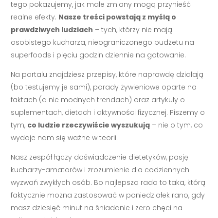
tego pokazujemy, jak małe zmiany mogą przynieść
realne efekty.
Nasze treści powstają z myślą o
prawdziwych ludziach
– tych, którzy nie mają
osobistego kucharza, nieograniczonego budżetu na
superfoods i pięciu godzin dziennie na gotowanie.
Na portalu znajdziesz przepisy, które naprawdę działają
(bo testujemy je sami), porady żywieniowe oparte na
faktach (a nie modnych trendach) oraz artykuły o
suplementach, dietach i aktywności fizycznej. Piszemy o
tym,
co ludzie rzeczywiście wyszukują
– nie o tym, co
wydaje nam się ważne w teorii.
Nasz zespół łączy doświadczenie dietetyków, pasję
kucharzy-amatorów i zrozumienie dla codziennych
wyzwań zwykłych osób. Bo najlepsza rada to taka, którą
faktycznie można zastosować w poniedziałek rano, gdy
masz dziesięć minut na śniadanie i zero chęci na