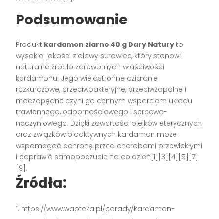
Podsumowanie
Produkt
kardamon ziarno 40 g Dary Natury
to
wysokiej jakości ziołowy surowiec, który stanowi
naturalne źródło zdrowotnych właściwości
kardamonu. Jego wielostronne działanie
rozkurczowe, przeciwbakteryjne, przeciwzapalne i
moczopędne czyni go cennym wsparciem układu
trawiennego, odpornościowego i sercowo-
naczyniowego. Dzięki zawartości olejków eterycznych
oraz związków bioaktywnych kardamon może
wspomagać ochronę przed chorobami przewlekłymi
i poprawić samopoczucie na co dzień[1][3][4][5][7]
[9].
Źródła:
https://www.wapteka.pl/porady/kardamon-