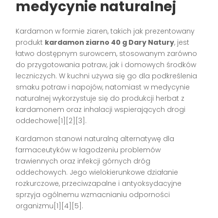
medycynie naturalnej
Kardamon w formie ziaren, takich jak prezentowany
produkt
kardamon ziarno 40 g Dary Natury
, jest
łatwo dostępnym surowcem, stosowanym zarówno
do przygotowania potraw, jak i domowych środków
leczniczych. W kuchni używa się go dla podkreślenia
smaku potraw i napojów, natomiast w medycynie
naturalnej wykorzystuje się do produkcji herbat z
kardamonem oraz inhalacji wspierających drogi
oddechowe[1][2][3].
Kardamon stanowi naturalną alternatywę dla
farmaceutyków w łagodzeniu problemów
trawiennych oraz infekcji górnych dróg
oddechowych. Jego wielokierunkowe działanie
rozkurczowe, przeciwzapalne i antyoksydacyjne
sprzyja ogólnemu wzmacnianiu odporności
organizmu[1][4][5].