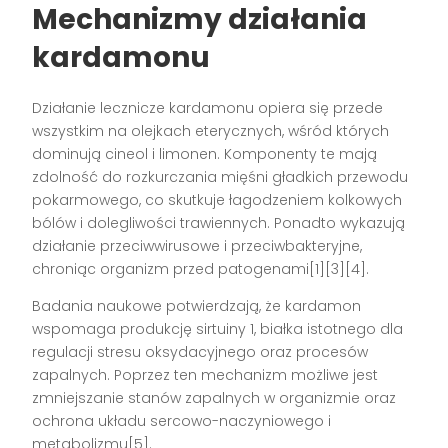
Mechanizmy działania
kardamonu
Działanie lecznicze kardamonu opiera się przede
wszystkim na olejkach eterycznych, wśród których
dominują cineol i limonen. Komponenty te mają
zdolność do rozkurczania mięśni gładkich przewodu
pokarmowego, co skutkuje łagodzeniem kolkowych
bólów i dolegliwości trawiennych. Ponadto wykazują
działanie przeciwwirusowe i przeciwbakteryjne,
chroniąc organizm przed patogenami[1][3][4].
Badania naukowe potwierdzają, że kardamon
wspomaga produkcję sirtuiny 1, białka istotnego dla
regulacji stresu oksydacyjnego oraz procesów
zapalnych. Poprzez ten mechanizm możliwe jest
zmniejszanie stanów zapalnych w organizmie oraz
ochrona układu sercowo-naczyniowego i
metabolizmu[5].