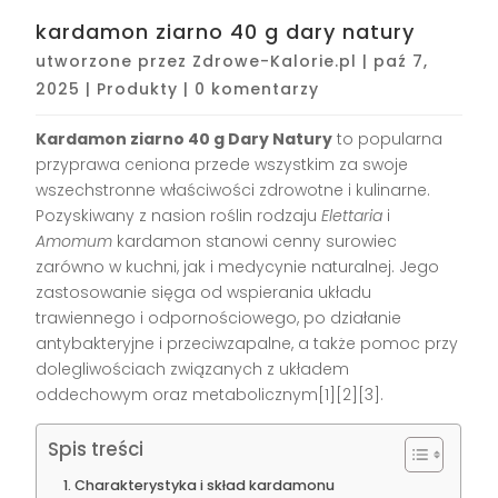
kardamon ziarno 40 g dary natury
utworzone przez
Zdrowe-Kalorie.pl
|
paź 7,
2025
|
Produkty
|
0 komentarzy
Kardamon ziarno 40 g Dary Natury
to popularna
przyprawa ceniona przede wszystkim za swoje
wszechstronne właściwości zdrowotne i kulinarne.
Pozyskiwany z nasion roślin rodzaju
Elettaria
i
Amomum
kardamon stanowi cenny surowiec
zarówno w kuchni, jak i medycynie naturalnej. Jego
zastosowanie sięga od wspierania układu
trawiennego i odpornościowego, po działanie
antybakteryjne i przeciwzapalne, a także pomoc przy
dolegliwościach związanych z układem
oddechowym oraz metabolicznym[1][2][3].
Spis treści
Charakterystyka i skład kardamonu