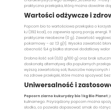
charakterystycznego dźwięku „strzelania”. Prosty
praktyczna przekąska, którą można dowolnie dop
Wartości odżywcze i zdro
Popcorn bio to wartościowa przekąska o korzyst
kJ (392 kcal), co zapewnia sporą porcję energii. 
praktycznie nieobecne (0 g). Zawartość węglowod
pokarmowy – aż 7,3 g[1]. Wysoka zawartość błonn
obecność 9,4 g białka stanowi dodatkowy walor 
Drobna ilość soli (0,02 g/100 g) oraz brak sztu
doskonałą alternatywą dla popularnych przekąsek
wyższą zawartością soli, tłuszczów nasyconych i
na zdrowe przekąski, które można spożywać bez
Uniwersalność i zastosow
Popcorn ziarno kukurydzy bio 1 kg Bio Planet
j
kulinarnego. Przyrządzony popcorn można spożyw
słodko, co pozwala dopasować smak do różnych p