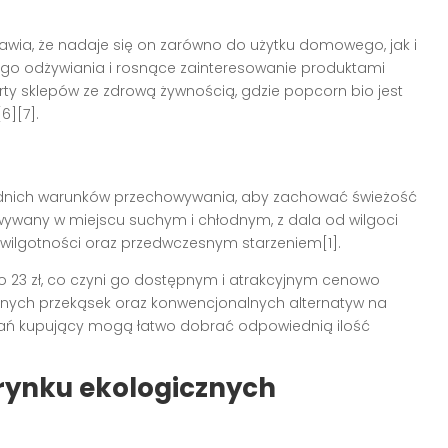
wia, że nadaje się on zarówno do użytku domowego, jak i
o odżywiania i rosnące zainteresowanie produktami
ty sklepów ze zdrową żywnością, gdzie popcorn bio jest
6][7].
dnich warunków przechowywania, aby zachować świeżość
wywany w miejscu suchym i chłodnym, z dala od wilgoci
ą wilgotności oraz przedwczesnym starzeniem[1].
o 23 zł, co czyni go dostępnym i atrakcyjnym cenowo
nych przekąsek oraz konwencjonalnych alternatyw na
wań kupujący mogą łatwo dobrać odpowiednią ilość
 rynku ekologicznych