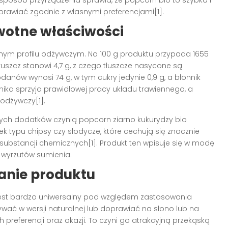
 sposób przyrządzenia sprawia, że popcorn bio to szybka i
rawiać zgodnie z własnymi preferencjami[1].
wotne właściwości
nym profilu odżywczym. Na 100 g produktu przypada 1655
Tłuszcz stanowi 4,7 g, z czego tłuszcze nasycone są
anów wynosi 74 g, w tym cukry jedynie 0,9 g, a błonnik
ika sprzyja prawidłowej pracy układu trawiennego, a
odżywczy[1].
cznych dodatków czynią popcorn ziarno kukurydzy bio
 typu chipsy czy słodycze, które cechują się znacznie
 substancji chemicznych[1]. Produkt ten wpisuje się w modę
 wyrzutów sumienia.
anie produktu
est bardzo uniwersalny pod względem zastosowania
ać w wersji naturalnej lub doprawiać na słono lub na
referencji oraz okazji. To czyni go atrakcyjną przekąską