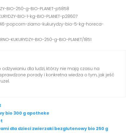
DZY-BIO-250-g-BIO-PLANET-p5858
KURYDZY-BIO-1-kg-BIO-PLANET-p28607
3446-popcorn-ziarno-kukurydzy-bio-5-kg-horeca-
ARNO-KUKURYDZY-BIO-250-g-BIO-PLANET/1851
o odżywianiu dla ludzi, którzy nie mają czasu na
, sprawdzone porady i konkretna wiedza o tym, jak jeść
uzel.
t
y bio 300 g apotheke
et
i dla dzieci zwierzaki bezglutenowy bio 250 g