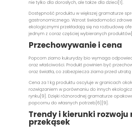
nie tylko dla dorosłych, ale także dla dzieci[1].
Dostępność produktu w większej gramaturze spra
gastronomicznego. Wzrost świadomości zdroweg
ekologicznymi przekładają się na rozbudowę ofer
jednym z coraz częściej wybieranych produktów[
Przechowywanie i cena
Popcorn ziarno kukurydzy bio wymaga odpowie
oraz właściwości. Produkt powinien być przecho
oraz światła, co zabezpiecza ziarna przed utrat
Cena za 1 kg produktu oscyluje w granicach okoł
rozwiązaniem w porównaniu do innych ekologicz
rynku[9]. Dzięki różnorodnej gramaturze opako
popcornu do własnych potrzeb[6][9].
Trendy i kierunki rozwoju
przekąsek