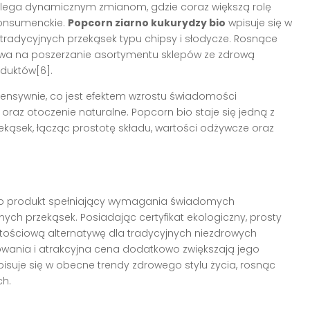
lega dynamicznym zmianom, gdzie coraz większą rolę
konsumenckie.
Popcorn ziarno kukurydzy bio
wpisuje się w
 tradycyjnych przekąsek typu chipsy i słodycze. Rosnące
ywa na poszerzanie asortymentu sklepów ze zdrową
duktów[6].
tensywnie, co jest efektem wzrostu świadomości
raz otoczenie naturalne. Popcorn bio staje się jedną z
zekąsek, łącząc prostotę składu, wartości odżywcze oraz
o produkt spełniający wymagania świadomych
ch przekąsek. Posiadając certyfikat ekologiczny, prosty
artościową alternatywę dla tradycyjnych niezdrowych
owania i atrakcyjna cena dodatkowo zwiększają jego
isuje się w obecne trendy zdrowego stylu życia, rosnąc
ch.