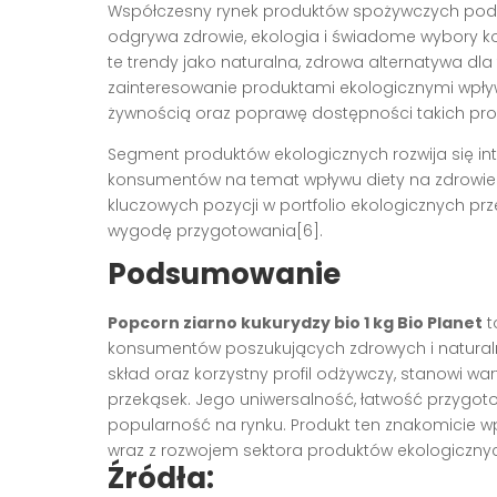
Współczesny rynek produktów spożywczych pod
odgrywa zdrowie, ekologia i świadome wybory 
te trendy jako naturalna, zdrowa alternatywa dla
zainteresowanie produktami ekologicznymi wpł
żywnością oraz poprawę dostępności takich pro
Segment produktów ekologicznych rozwija się in
konsumentów na temat wpływu diety na zdrowie o
kluczowych pozycji w portfolio ekologicznych pr
wygodę przygotowania[6].
Podsumowanie
Popcorn ziarno kukurydzy bio 1 kg Bio Planet
t
konsumentów poszukujących zdrowych i naturalny
skład oraz korzystny profil odżywczy, stanowi w
przekąsek. Jego uniwersalność, łatwość przygot
popularność na rynku. Produkt ten znakomicie wp
wraz z rozwojem sektora produktów ekologiczny
Źródła: