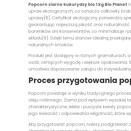
Popcorn ziarno kukurydzy bio 1 kg Bio Planet
t
upraw ekologicznych, co oznacza całkowity br
uprawy[6]. Certyfikat ekologiczny potwierdza sp
gwarantując najwyższą jakość oraz naturalność 
barwników ani konserwantów, co minimalizuje ryz
składu[6]. Dzięki temu stanowi idealną przekąsk
naturalnych smaków.
Produkt jest dostępny w różnych gramaturach, a w
osób ceniących wygodę i większe opakowania. Bi
umożliwia dopasowanie zakupu do indywidualnyc
Proces przygotowania pop
Popcorn powstaje w wyniku tradycyjnego proces
oleju roślinnego. Ziarna pod wpływem wysokiej t
charakterystyczne, lekkie i puszyste kwiaty popc
jego świeżość i odpowiednia wilgotność, które wpł
Aby przygotować popcorn, należy podgrzewać z