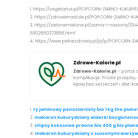
https://vegetarius.pl/POPCORN-ZIARNO-KUKURY
https://zdrowienastole.pl/POPCORN-ZIARNO-KU
https://zielonemielone.pl/ziarna-i-nasiona/3
5902650273856.html
https://www.pelnezdrowia.pl/pl/p/POPCORN-ZI
Zdrowe-Kalorie.pl
Zdrowe-Kalorie.pl
– portal 
komplikacje. Proste przepisy
lepiej bez wyrzeczeń i diet-kar
ry jaminowy penoziarnisty bio 1 kg the plane
makaron kukurydziany widerki bezglutenow
chipsy kokosowe praone bio 400 g bio plan
makaron kukurydziany z suszonymi warzywam