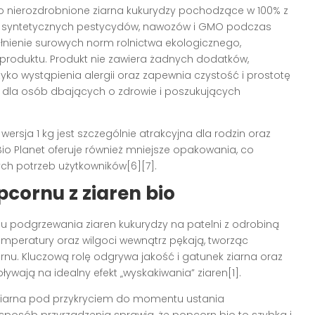
o nierozdrobnione ziarna kukurydzy pochodzące w 100% z
ak syntetycznych pestycydów, nawozów i GMO podczas
ełnienie surowych norm rolnictwa ekologicznego,
produktu. Produkt nie zawiera żadnych dodatków,
yko wystąpienia alergii oraz zapewnia czystość i prostotę
ę dla osób dbających o zdrowie i poszukujących
ersja 1 kg jest szczególnie atrakcyjna dla rodzin oraz
o Planet oferuje również mniejsze opakowania, co
h potrzeb użytkowników[6][7].
cornu z ziaren bio
u podgrzewania ziaren kukurydzy na patelni z odrobiną
emperatury oraz wilgoci wewnątrz pękają, tworząc
ornu. Kluczową rolę odgrywa jakość i gatunek ziarna oraz
ywają na idealny efekt „wyskakiwania” ziaren[1].
iarna pod przykryciem do momentu ustania