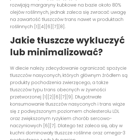
rozwijają margaryny kubkowe na bazie około 80%
olejów roślinnych, jednak zaleca się zwracać uwagę
na zawartość tłuszczów trans nawet w produktach
roślinnych
[1][4][6][7][8]
.
Jakie tłuszcze wykluczyć
lub minimalizować?
W diecie należy zdecydowanie ograniczać spożycie
tłuszczów nasyconych, których głównym źródłem są
produkty pochodzenia zwierzęcego, a także
tłuszczów typu trans obecnych w żywności
przetworzonej
[1][2][6][7][9]
. Długotrwałe
konsumowanie tłuszczów nasyconych i trans wiąże
się z podwyższonym poziomem cholesterolu LDL
oraz zwiększonym ryzykiem chorób sercowo-
naczyniowych
[6][7]
. Dlatego też zaleca się, aby w
kuchni dominowały tłuszcze roślinne oraz omega-3
pochodzące z ryb lub nasion.