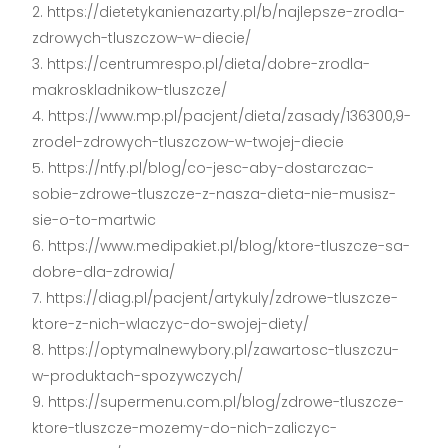
https://dietetykanienazarty.pl/b/najlepsze-zrodla-
zdrowych-tluszczow-w-diecie/
https://centrumrespo.pl/dieta/dobre-zrodla-
makroskladnikow-tluszcze/
https://www.mp.pl/pacjent/dieta/zasady/136300,9-
zrodel-zdrowych-tluszczow-w-twojej-diecie
https://ntfy.pl/blog/co-jesc-aby-dostarczac-
sobie-zdrowe-tluszcze-z-nasza-dieta-nie-musisz-
sie-o-to-martwic
https://www.medipakiet.pl/blog/ktore-tluszcze-sa-
dobre-dla-zdrowia/
https://diag.pl/pacjent/artykuly/zdrowe-tluszcze-
ktore-z-nich-wlaczyc-do-swojej-diety/
https://optymalnewybory.pl/zawartosc-tluszczu-
w-produktach-spozywczych/
https://supermenu.com.pl/blog/zdrowe-tluszcze-
ktore-tluszcze-mozemy-do-nich-zaliczyc-