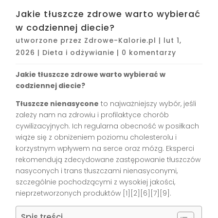
Jakie tłuszcze zdrowe warto wybierać
w codziennej diecie?
utworzone przez
Zdrowe-Kalorie.pl
|
lut 1,
2026
|
Dieta i odżywianie
|
0 komentarzy
Jakie tłuszcze zdrowe warto wybierać w
codziennej diecie?
Tłuszcze nienasycone
to najważniejszy wybór, jeśli
zależy nam na zdrowiu i profilaktyce chorób
cywilizacyjnych. Ich regularna obecność w posiłkach
wiąże się z obniżeniem poziomu cholesterolu i
korzystnym wpływem na serce oraz mózg. Eksperci
rekomendują zdecydowane zastępowanie tłuszczów
nasyconych i trans tłuszczami nienasyconymi,
szczególnie pochodzącymi z wysokiej jakości,
nieprzetworzonych produktów
[1][2][6][7][9]
.
Spis treści