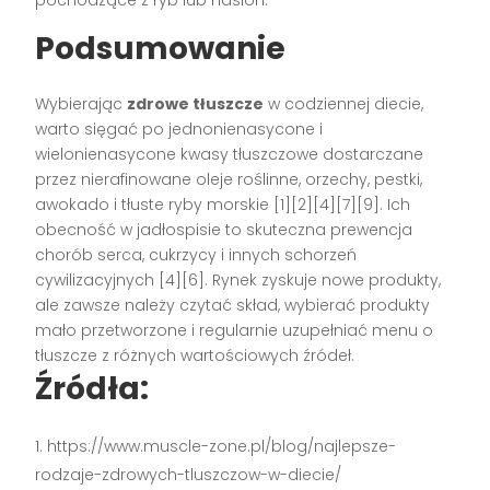
Podsumowanie
Wybierając
zdrowe tłuszcze
w codziennej diecie,
warto sięgać po jednonienasycone i
wielonienasycone kwasy tłuszczowe dostarczane
przez nierafinowane oleje roślinne, orzechy, pestki,
awokado i tłuste ryby morskie
[1][2][4][7][9]
. Ich
obecność w jadłospisie to skuteczna prewencja
chorób serca, cukrzycy i innych schorzeń
cywilizacyjnych
[4][6]
. Rynek zyskuje nowe produkty,
ale zawsze należy czytać skład, wybierać produkty
mało przetworzone i regularnie uzupełniać menu o
tłuszcze z różnych wartościowych źródeł.
Źródła:
https://www.muscle-zone.pl/blog/najlepsze-
rodzaje-zdrowych-tluszczow-w-diecie/