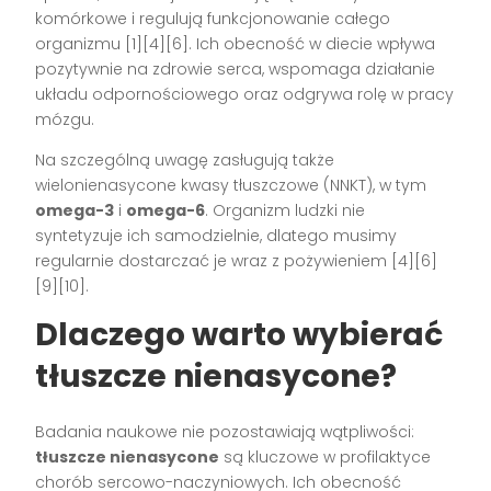
komórkowe i regulują funkcjonowanie całego
organizmu
[1][4][6]
. Ich obecność w diecie wpływa
pozytywnie na zdrowie serca, wspomaga działanie
układu odpornościowego oraz odgrywa rolę w pracy
mózgu.
Na szczególną uwagę zasługują także
wielonienasycone kwasy tłuszczowe (NNKT), w tym
omega-3
i
omega-6
. Organizm ludzki nie
syntetyzuje ich samodzielnie, dlatego musimy
regularnie dostarczać je wraz z pożywieniem
[4][6]
[9][10]
.
Dlaczego warto wybierać
tłuszcze nienasycone?
Badania naukowe nie pozostawiają wątpliwości:
tłuszcze nienasycone
są kluczowe w profilaktyce
chorób sercowo-naczyniowych. Ich obecność