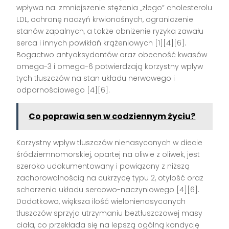
wpływa na: zmniejszenie stężenia „złego” cholesterolu
LDL, ochronę naczyń krwionośnych, ograniczenie
stanów zapalnych, a także obniżenie ryzyka zawału
serca i innych powikłań krążeniowych
[1][4][6]
.
Bogactwo antyoksydantów oraz obecność kwasów
omega-3 i omega-6 potwierdzają korzystny wpływ
tych tłuszczów na stan układu nerwowego i
odpornościowego
[4][6]
.
Co poprawia sen w codziennym życiu?
Korzystny wpływ tłuszczów nienasyconych w diecie
śródziemnomorskiej, opartej na oliwie z oliwek, jest
szeroko udokumentowany i powiązany z niższą
zachorowalnością na cukrzycę typu 2, otyłość oraz
schorzenia układu sercowo-naczyniowego
[4][6]
.
Dodatkowo, większa ilość wielonienasyconych
tłuszczów sprzyja utrzymaniu beztłuszczowej masy
ciała, co przekłada się na lepszą ogólną kondycję