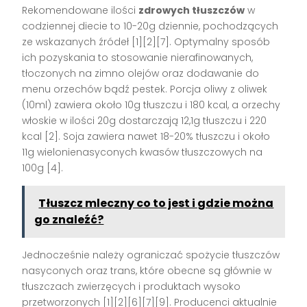
Rekomendowane ilości
zdrowych tłuszczów
w
codziennej diecie to 10-20g dziennie, pochodzących
ze wskazanych źródeł
[1][2][7]
. Optymalny sposób
ich pozyskania to stosowanie nierafinowanych,
tłoczonych na zimno olejów oraz dodawanie do
menu orzechów bądź pestek. Porcja oliwy z oliwek
(10ml) zawiera około 10g tłuszczu i 180 kcal, a orzechy
włoskie w ilości 20g dostarczają 12,1g tłuszczu i 220
kcal
[2]
. Soja zawiera nawet 18-20% tłuszczu i około
11g wielonienasyconych kwasów tłuszczowych na
100g
[4]
.
Tłuszcz mleczny co to jest i gdzie można
go znaleźć?
Jednocześnie należy ograniczać spożycie tłuszczów
nasyconych oraz trans, które obecne są głównie w
tłuszczach zwierzęcych i produktach wysoko
przetworzonych
[1][2][6][7][9]
. Producenci aktualnie