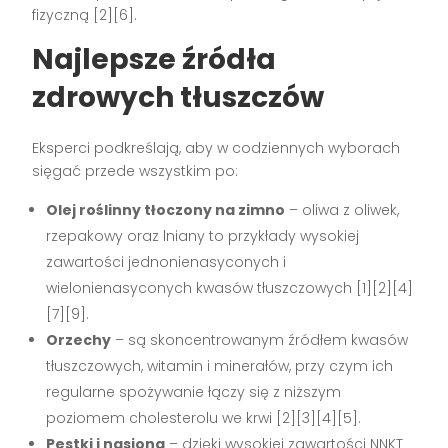
fizyczną
[2][6]
.
Najlepsze źródła
zdrowych tłuszczów
Eksperci podkreślają, aby w codziennych wyborach
sięgać przede wszystkim po:
Olej roślinny tłoczony na zimno
– oliwa z oliwek,
rzepakowy oraz lniany to przykłady wysokiej
zawartości jednonienasyconych i
wielonienasyconych kwasów tłuszczowych
[1][2][4]
[7][9]
.
Orzechy
– są skoncentrowanym źródłem kwasów
tłuszczowych, witamin i minerałów, przy czym ich
regularne spożywanie łączy się z niższym
poziomem cholesterolu we krwi
[2][3][4][5]
.
Pestki i nasiona
– dzięki wysokiej zawartości NNKT