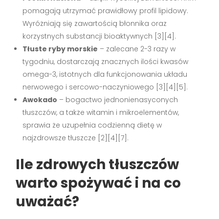
pomagają utrzymać prawidłowy profil lipidowy.
Wyróżniają się zawartością błonnika oraz
korzystnych substancji bioaktywnych
[3][4]
.
Tłuste ryby morskie
– zalecane 2-3 razy w
tygodniu, dostarczają znacznych ilości kwasów
omega-3, istotnych dla funkcjonowania układu
nerwowego i sercowo-naczyniowego
[3][4][5]
.
Awokado
– bogactwo jednonienasyconych
tłuszczów, a także witamin i mikroelementów,
sprawia że uzupełnia codzienną dietę w
najzdrowsze tłuszcze
[2][4][7]
.
Ile zdrowych tłuszczów
warto spożywać i na co
uważać?