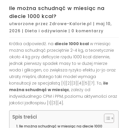
Ile można schudnąć w miesiąc na
diecie 1000 kcal?
utworzone przez
Zdrowe-Kalorie.pl
|
maj 10,
2026
|
Dieta i odżywianie
|
0 komentarzy
Krótka odpowiedź: na
diecie 1000 kcal
w miesiąc
można schudnąć przeciętnie 2-4 kg, a teoretycznie
około 4 kg przy deficycie rzędu 1000 kcal dziennie,
jednak pierwszy spadek masy to w dużej mierze
woda i glikogen, co zwiększa ryzyko efektu jo-jo oraz
utraty mięśni, dlatego taki model wymaga
konsultacji ze specjalistą [1][2][3][4][5][7]. To,
ile
można schudnąć w miesiąc
, zależy od
indywidualnego CPM i PPM, poziomu aktywności oraz
jakości jadłospisu [1][3][4].
Spis treści
Ile można schudnąć w miesiąc na diecie 1000