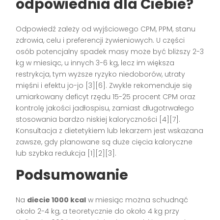
odpowiednia dla Ciebie?
Odpowiedź zależy od wyjściowego CPM, PPM, stanu
zdrowia, celu i preferencji żywieniowych. U części
osób potencjalny spadek masy może być bliższy 2-3
kg w miesiąc, u innych 3-6 kg, lecz im większa
restrykcja, tym wyższe ryzyko niedoborów, utraty
mięśni i efektu jo-jo [3][6]. Zwykle rekomenduje się
umiarkowany deficyt rzędu 15-25 procent CPM oraz
kontrolę jakości jadłospisu, zamiast długotrwałego
stosowania bardzo niskiej kaloryczności [4][7].
Konsultacja z dietetykiem lub lekarzem jest wskazana
zawsze, gdy planowane są duże cięcia kaloryczne
lub szybka redukcja [1][2][3].
Podsumowanie
Na
diecie 1000 kcal
w miesiąc można schudnąć
około 2-4 kg, a teoretycznie do około 4 kg przy