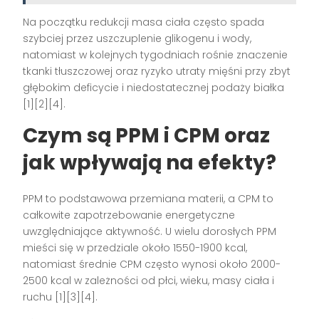
Na początku redukcji masa ciała często spada
szybciej przez uszczuplenie glikogenu i wody,
natomiast w kolejnych tygodniach rośnie znaczenie
tkanki tłuszczowej oraz ryzyko utraty mięśni przy zbyt
głębokim deficycie i niedostatecznej podaży białka
[1][2][4].
Czym są PPM i CPM oraz
jak wpływają na efekty?
PPM to podstawowa przemiana materii, a CPM to
całkowite zapotrzebowanie energetyczne
uwzględniające aktywność. U wielu dorosłych PPM
mieści się w przedziale około 1550-1900 kcal,
natomiast średnie CPM często wynosi około 2000-
2500 kcal w zależności od płci, wieku, masy ciała i
ruchu [1][3][4].