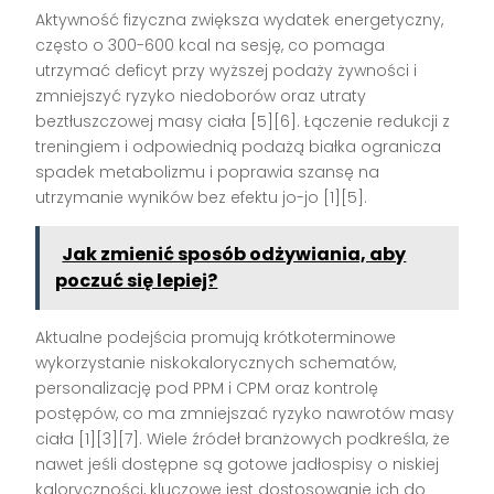
Aktywność fizyczna zwiększa wydatek energetyczny,
często o 300-600 kcal na sesję, co pomaga
utrzymać deficyt przy wyższej podaży żywności i
zmniejszyć ryzyko niedoborów oraz utraty
beztłuszczowej masy ciała [5][6]. Łączenie redukcji z
treningiem i odpowiednią podażą białka ogranicza
spadek metabolizmu i poprawia szansę na
utrzymanie wyników bez efektu jo-jo [1][5].
Jak zmienić sposób odżywiania, aby
poczuć się lepiej?
Aktualne podejścia promują krótkoterminowe
wykorzystanie niskokalorycznych schematów,
personalizację pod PPM i CPM oraz kontrolę
postępów, co ma zmniejszać ryzyko nawrotów masy
ciała [1][3][7]. Wiele źródeł branżowych podkreśla, że
nawet jeśli dostępne są gotowe jadłospisy o niskiej
kaloryczności, kluczowe jest dostosowanie ich do