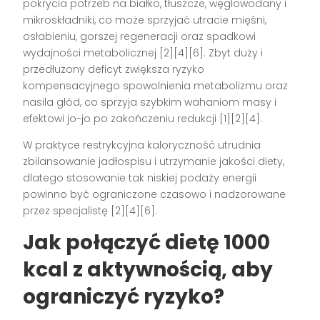
pokrycia potrzeb na białko, tłuszcze, węglowodany i
mikroskładniki, co może sprzyjać utracie mięśni,
osłabieniu, gorszej regeneracji oraz spadkowi
wydajności metabolicznej [2][4][6]. Zbyt duży i
przedłużony deficyt zwiększa ryzyko
kompensacyjnego spowolnienia metabolizmu oraz
nasila głód, co sprzyja szybkim wahaniom masy i
efektowi jo-jo po zakończeniu redukcji [1][2][4].
W praktyce restrykcyjna kaloryczność utrudnia
zbilansowanie jadłospisu i utrzymanie jakości diety,
dlatego stosowanie tak niskiej podaży energii
powinno być ograniczone czasowo i nadzorowane
przez specjalistę [2][4][6].
Jak połączyć dietę 1000
kcal z aktywnością, aby
ograniczyć ryzyko?