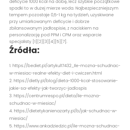
deficycie 1000 kcal na dobę, lecz szybkie początkowe
spadki to w dużej mierze woda. Najbezpieczniejszym
tempem pozostaje 0,5-1 kg na tydzień, uzyskiwane
przy umiarkowanym deficycie i dobrze
zbilansowanym jadłospisie, z naciskiem na
personalizację pod PPM i CPM oraz wsparcie
specjalisty [1][2][3][4][5][7].
Źródła:
https://bediet.pl/artykul17432_Ile-mozna-schudnac-
w-miesiac-realne-efekty-diet-i-cwiczen.html
https://dietly.pl/blog/dieta-1000-kcal-stosowanie-
jakie-sa-efekty-jak-tworzyc-jadlospis
https://centrumrespo.pl/dieta/ile-mozna-
schudnac-w-miesiac/
https://dietetykanienazarty.pl/b/jak-schudnac-w-
miesiac/
https://www.ankadziedzic.pl/ile-mozna-schudnac-