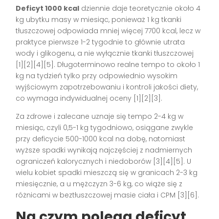
Deficyt 1000 kcal
dziennie daje teoretycznie około 4
kg ubytku masy w miesiąc, ponieważ 1 kg tkanki
tłuszczowej odpowiada mniej więcej 7700 kcal, lecz w
praktyce pierwsze 1-2 tygodnie to głównie utrata
wody i glikogenu, a nie wyłącznie tkanki tłuszczowej
[1][2][4][5]. Długoterminowo realne tempo to około 1
kg na tydzień tylko przy odpowiednio wysokim
wyjściowym zapotrzebowaniu i kontroli jakości diety,
co wymaga indywidualnej oceny [1][2][3].
Za zdrowe i zalecane uznaje się tempo 2-4 kg w
miesiąc, czyli 0,5-1 kg tygodniowo, osiągane zwykle
przy deficycie 500-1000 kcal na dobę, natomiast
wyższe spadki wynikają najczęściej z nadmiernych
ograniczeń kalorycznych i niedoborów [3][4][5]. U
wielu kobiet spadki mieszczą się w granicach 2-3 kg
miesięcznie, a u mężczyzn 3-6 kg, co wiąże się z
różnicami w beztłuszczowej masie ciała i CPM [3][6].
Na czym polega deficyt