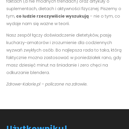
faktach (a nie modnych trendach) oraz artykuły o
suplementach, dietach i aktywności fizycznej. Piszemy o
tym,
co ludzie rzeczywiście wyszukują
– nie o tym, co
wydaje nam się ważne w teorii.
Nasz zespół łączy doświadczenie dietetyków, pasję
kucharzy-amatorów i zrozumienie dla codziennych
wyzwań zwykłych osób. Bo najlepsza rada to taka, którą
faktycznie można zastosować w poniedziałek rano, gdy
masz dziesięć minut na śniadanie i zero chęci na
odkurzanie blendera.
Zdrowe-Kalorie.pl – policzone na zdrowie.
Użytkowniku!