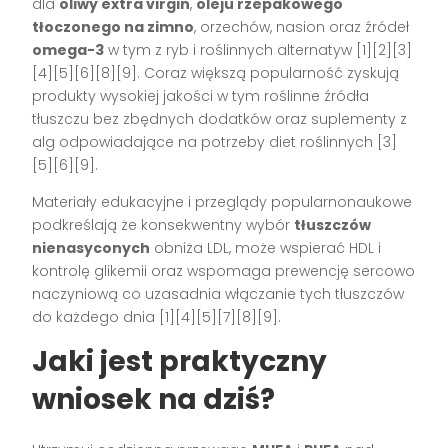
dla
oliwy extra virgin
,
oleju rzepakowego
tłoczonego na zimno
, orzechów, nasion oraz źródeł
omega-3
w tym z ryb i roślinnych alternatyw [1][2][3]
[4][5][6][8][9]. Coraz większą popularność zyskują
produkty wysokiej jakości w tym roślinne źródła
tłuszczu bez zbędnych dodatków oraz suplementy z
alg odpowiadające na potrzeby diet roślinnych [3]
[5][6][9].
Materiały edukacyjne i przeglądy popularnonaukowe
podkreślają że konsekwentny wybór
tłuszczów
nienasyconych
obniża LDL, może wspierać HDL i
kontrolę glikemii oraz wspomaga prewencję sercowo
naczyniową co uzasadnia włączanie tych tłuszczów
do każdego dnia [1][4][5][7][8][9].
Jaki jest praktyczny
wniosek na dziś?