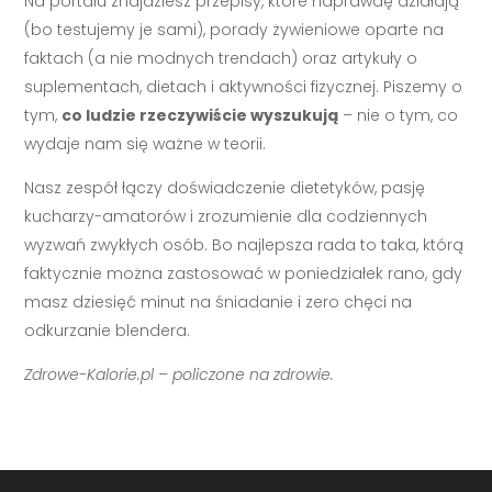
Na portalu znajdziesz przepisy, które naprawdę działają
(bo testujemy je sami), porady żywieniowe oparte na
faktach (a nie modnych trendach) oraz artykuły o
suplementach, dietach i aktywności fizycznej. Piszemy o
tym,
co ludzie rzeczywiście wyszukują
– nie o tym, co
wydaje nam się ważne w teorii.
Nasz zespół łączy doświadczenie dietetyków, pasję
kucharzy-amatorów i zrozumienie dla codziennych
wyzwań zwykłych osób. Bo najlepsza rada to taka, którą
faktycznie można zastosować w poniedziałek rano, gdy
masz dziesięć minut na śniadanie i zero chęci na
odkurzanie blendera.
Zdrowe-Kalorie.pl – policzone na zdrowie.