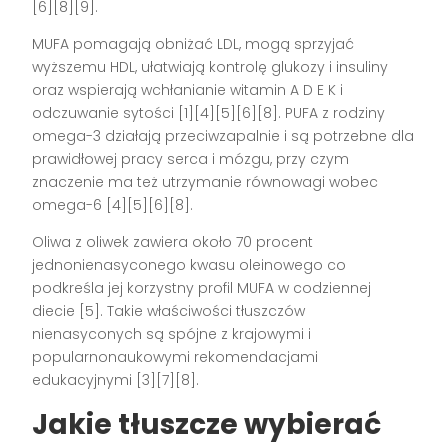
[6][8][9].
MUFA pomagają obniżać LDL, mogą sprzyjać
wyższemu HDL, ułatwiają kontrolę glukozy i insuliny
oraz wspierają wchłanianie witamin A D E K i
odczuwanie sytości [1][4][5][6][8]. PUFA z rodziny
omega-3 działają przeciwzapalnie i są potrzebne dla
prawidłowej pracy serca i mózgu, przy czym
znaczenie ma też utrzymanie równowagi wobec
omega-6 [4][5][6][8].
Oliwa z oliwek zawiera około 70 procent
jednonienasyconego kwasu oleinowego co
podkreśla jej korzystny profil MUFA w codziennej
diecie [5]. Takie właściwości tłuszczów
nienasyconych są spójne z krajowymi i
popularnonaukowymi rekomendacjami
edukacyjnymi [3][7][8].
Jakie tłuszcze wybierać