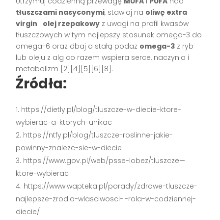
Utrzymuj codzienną przewagę
MUFA
i
PUFA
nad
tłuszczami nasyconymi
, stawiaj na
oliwę extra
virgin
i
olej rzepakowy
z uwagi na profil kwasów
tłuszczowych w tym najlepszy stosunek omega-3 do
omega-6 oraz dbaj o stałą podaż
omega-3
z ryb
lub oleju z alg co razem wspiera serce, naczynia i
metabolizm [2][4][5][6][8].
Źródła:
https://dietly.pl/blog/tluszcze-w-diecie-ktore-
wybierac-a-ktorych-unikac
https://ntfy.pl/blog/tluszcze-roslinne-jakie-
powinny-znalezc-sie-w-diecie
https://www.gov.pl/web/psse-lobez/tluszcze—
ktore-wybierac
https://www.wapteka.pl/porady/zdrowe-tluszcze-
najlepsze-zrodla-wlasciwosci-i-rola-w-codziennej-
diecie/