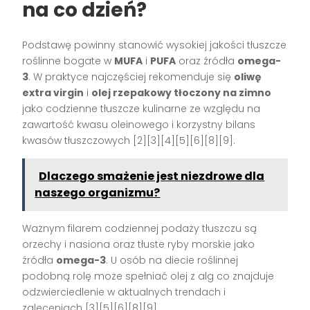
na co dzień?
Podstawę powinny stanowić wysokiej jakości tłuszcze
roślinne bogate w
MUFA
i
PUFA
oraz źródła
omega-
3
. W praktyce najczęściej rekomenduje się
oliwę
extra virgin
i
olej rzepakowy tłoczony na zimno
jako codzienne tłuszcze kulinarne ze względu na
zawartość kwasu oleinowego i korzystny bilans
kwasów tłuszczowych [2][3][4][5][6][8][9].
Dlaczego smażenie jest niezdrowe dla
naszego organizmu?
Ważnym filarem codziennej podaży tłuszczu są
orzechy i nasiona oraz tłuste ryby morskie jako
źródła
omega-3
. U osób na diecie roślinnej
podobną rolę może spełniać olej z alg co znajduje
odzwierciedlenie w aktualnych trendach i
zaleceniach [3][5][6][8][9].