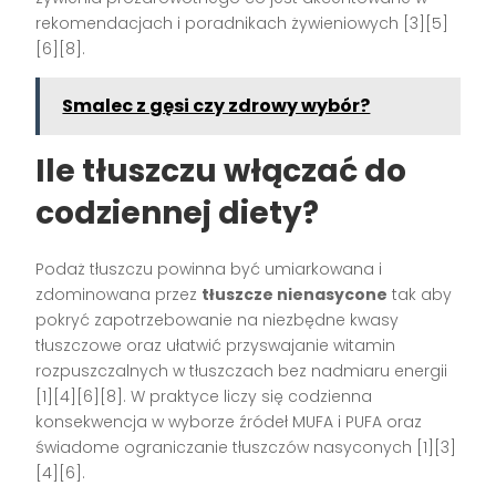
rekomendacjach i poradnikach żywieniowych [3][5]
[6][8].
Smalec z gęsi czy zdrowy wybór?
Ile tłuszczu włączać do
codziennej diety?
Podaż tłuszczu powinna być umiarkowana i
zdominowana przez
tłuszcze nienasycone
tak aby
pokryć zapotrzebowanie na niezbędne kwasy
tłuszczowe oraz ułatwić przyswajanie witamin
rozpuszczalnych w tłuszczach bez nadmiaru energii
[1][4][6][8]. W praktyce liczy się codzienna
konsekwencja w wyborze źródeł MUFA i PUFA oraz
świadome ograniczanie tłuszczów nasyconych [1][3]
[4][6].