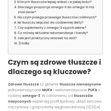
Których tłuszczów lepiej unikać i w jakiej ilości?
Dlaczego proporcja omega-3 do omega-6 ma
znaczenie?
Na czym polega przewaga tłuszczów roślinnych?
Ile tłuszczu włączać do codziennej diety?
Czy suplementy z omega-3 są potrzebne?
Co mówią aktualne rekomendacje i trendy?
Jaki jest praktyczny wniosek na dziś?
Źródła:
Czym są zdrowe tłuszcze i
dlaczego są kluczowe?
Zdrowe tłuszcze
to głównie
tłuszcze nienasycone
:
jednonienasycone
MUFA
i wielonienasycone
PUFA
z
rodziną
omega-3
. W odróżnieniu od
tłuszczów
nasyconych
wspierają profil lipidowy, układ sercowo
naczyniowy i gospodarkę węglowodanową [1][3][4]