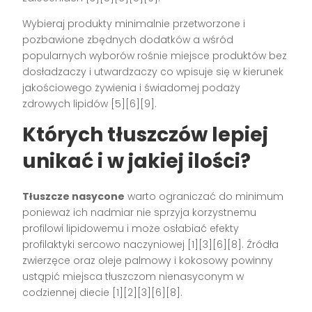
Wybieraj produkty minimalnie przetworzone i
pozbawione zbędnych dodatków a wśród
popularnych wyborów rośnie miejsce produktów bez
dosładzaczy i utwardzaczy co wpisuje się w kierunek
jakościowego żywienia i świadomej podaży
zdrowych lipidów [5][6][9].
Których tłuszczów lepiej
unikać i w jakiej ilości?
Tłuszcze nasycone
warto ograniczać do minimum
ponieważ ich nadmiar nie sprzyja korzystnemu
profilowi lipidowemu i może osłabiać efekty
profilaktyki sercowo naczyniowej [1][3][6][8]. Źródła
zwierzęce oraz oleje palmowy i kokosowy powinny
ustąpić miejsca tłuszczom nienasyconym w
codziennej diecie [1][2][3][6][8].