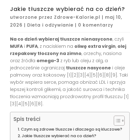
Jakie tłuszcze wybierać na co dzień?
utworzone przez
Zdrowe-Kalorie.pl
|
maj 10,
2026
|
Dieta i odżywianie
|
0 komentarzy
Na co dzień wybieraj tłuszcze nienasycone
, czyli
MUFA
i
PUFA
, z naciskiem na
oliwę extra virgin
,
olej
rzepakowy tłoczony na zimno
, orzechy, nasiona
oraz źródła
omega-3
z ryb lub oleju z alg, a
jednocześnie ograniczaj
tłuszcze nasycone
i oleje
palmowy oraz kokosowy [1][2][3][4][5][6][8][9]. Taki
wybór wspiera serce, pomaga obniżać LDL i sprzyja
lepszej kontroli glikemii, a jakość surowca i technika
tłoczenia wzmacniają prozdrowotny profil tłuszczu [1]
[3][4][5][6][8].
Spis treści
Czym są zdrowe tłuszcze i dlaczego są kluczowe?
Jakie tłuszcze wybierać na co dzień?