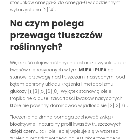
stosunków omega-3 do omega-6 w codziennym
wykorzystaniu [2][4].
Na czym polega
przewaga tłuszczów
roślinnych?
Większość olejów roślinnych dostarcza wysoki udział
kwasów nienasyconych w tym
MUFA
i
PUFA
co
stanowi przewagę nad tłuszczami nasyconymi pod
kątem ochrony układu krążenia i metabolizmu
glukozy [1][3][5][6][8]. Wyjątek stanowią oleje
tropikalne o dużej zawartości kwasów nasyconych
które nie powinny dominować w jadłospisie [2][3][6].
Tłoczenie na zimno pomaga zachować związki
bioaktywne i naturalny profil kwasów tłuszczowych
dzięki czemu taki olej lepiej wpisuje się w wzorzec
żywienia prozdrowotnego co jest akcentowane w