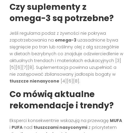
Czy suplementy z
omega-3 są potrzebne?
Jeśli regularna podaż z żywności nie pokrywa
zapotrzebowania na
omega-3
uzasadnione bywa
sięgnięcie po tran lub roślinny olej z alg szczególnie
w dietach bezrybnych co znajduje odzwierciedlenie w
aktualnych trendach i materiałach edukacyjnych [3]
[5][6][7][8]. Suplementacja powinna uzupełniać a
nie zastępować zbilansowany jadłospis bogaty w
tłuszcze nienasycone
[4][6][8].
Co mówią aktualne
rekomendacje i trendy?
Eksperci konsekwentnie wskazują na przewagę
MUFA
i
PUFA
nad
tłuszczami nasyconymi
z priorytetem