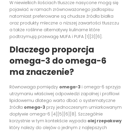
W niewielkich ilościach tłuszcze nasycone mogą się
pojawiać w ramach zrównoważonego jadłospisu
natomiast preferowane są chudsze źródła białka
oraz produkty mleczne o niższej zawartości tłuszczu
a także roślinne alternatywy kulinarne które
podtrzymują przewagę MUFA i PUFA [1][3][6].
Dlaczego proporcja
omega-3 do omega-6
ma znaczenie?
Równowaga pomiędzy
omega-3
i omega-6 sprzyja
utrzymaniu właściwej odpowiedzi zapalnej i profilowi
lipidowemu dlatego warto dbać o systematyczne
źródła
omega-3
przy jednoczesnym umiarkowanym
dopływie omega-6 [4][5][6][8]. Szczególnie
korzystnie w tym kontekście wypada
olej rzepakowy
który należy do olejów o jednym z najlepszych