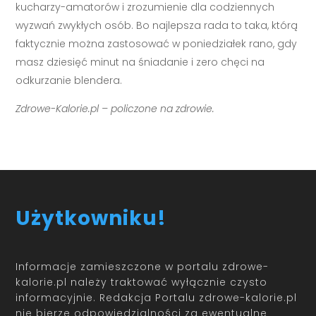
kucharzy-amatorów i zrozumienie dla codziennych
wyzwań zwykłych osób. Bo najlepsza rada to taka, którą
faktycznie można zastosować w poniedziałek rano, gdy
masz dziesięć minut na śniadanie i zero chęci na
odkurzanie blendera.
Zdrowe-Kalorie.pl – policzone na zdrowie.
Użytkowniku!
Informacje zamieszczone w portalu zdrowe-
kalorie.pl należy traktować wyłącznie czysto
informacyjnie. Redakcja Portalu zdrowe-kalorie.pl
nie bierze odpowiedzialności za ewentualne