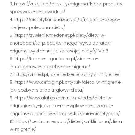
https://kukbuk.pl/artykuly/migrena-ktore-produkty-
spozywcze-ja-powoduja/
https://dietetykanienazarty.pl/b/migrena-czego-
nie-jesc-polecana-dieta/
https://zywienie.medonet.pl/diety/diety-w-
chorobach/te-produkty-moga-wywolac-atak-
migreny-wyeliminuj-je-ze-swojej-diety/y1fvbr5
https://farma-organiczna.pl/wiem-co-
jem/domowe-sposoby-na-migrene/
https://vimed.pl/jakie-jedzenie-sprzyja-migrenie/
https://www.cefalgin.pl/artykuly/dieta-w-migrenie-
jak-pozbyc-sie-bolu-glowy-dieta/
https://www.alab.pl/centrum-wiedzy/dieta-w-
migrenie-czy-jedzenie-ma-wplyw-na-przebieg-
migreny-zalecenia-i-przeciwskazania-dietetyczne/
https://centrumrespo.pl/dietetyka-kliniczna/dieta-
w-migrenie/