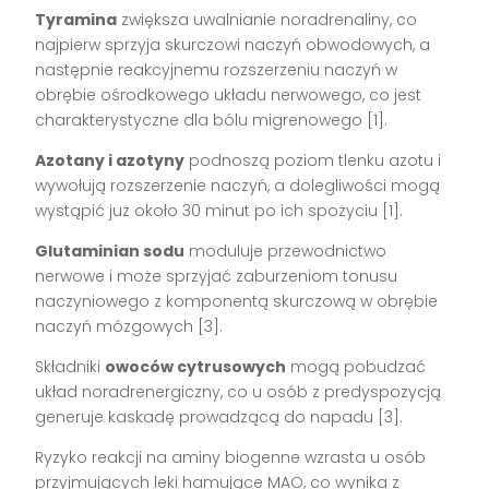
Tyramina
zwiększa uwalnianie noradrenaliny, co
najpierw sprzyja skurczowi naczyń obwodowych, a
następnie reakcyjnemu rozszerzeniu naczyń w
obrębie ośrodkowego układu nerwowego, co jest
charakterystyczne dla bólu migrenowego [1].
Azotany i azotyny
podnoszą poziom tlenku azotu i
wywołują rozszerzenie naczyń, a dolegliwości mogą
wystąpić już około 30 minut po ich spożyciu [1].
Glutaminian sodu
moduluje przewodnictwo
nerwowe i może sprzyjać zaburzeniom tonusu
naczyniowego z komponentą skurczową w obrębie
naczyń mózgowych [3].
Składniki
owoców cytrusowych
mogą pobudzać
układ noradrenergiczny, co u osób z predyspozycją
generuje kaskadę prowadzącą do napadu [3].
Ryzyko reakcji na aminy biogenne wzrasta u osób
przyjmujących leki hamujące MAO, co wynika z