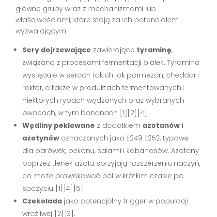
główne grupy wraz z mechanizmami lub
właściwościami, które stoją za ich potencjałem
wyzwalającym.
Sery dojrzewające
zawierające
tyraminę
,
związaną z procesami fermentacji białek. Tyramina
występuje w serach takich jak parmezan, cheddar i
rokfor, a także w produktach fermentowanych i
niektórych rybach wędzonych oraz wybranych
owocach, w tym bananach [1][2][4].
Wędliny peklowane
z dodatkiem
azotanów i
azotynów
oznaczanych jako E249 E252, typowe
dla parówek, bekonu, salami i kabanosów. Azotany
poprzez tlenek azotu sprzyjają rozszerzeniu naczyń,
co może prowokować ból w krótkim czasie po
spożyciu [1][4][5].
Czekolada
jako potencjalny trigger w populacji
wrażliwej [2][3].