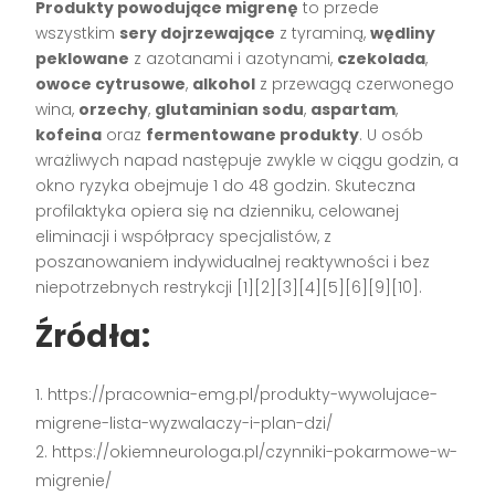
Produkty powodujące migrenę
to przede
wszystkim
sery dojrzewające
z tyraminą,
wędliny
peklowane
z azotanami i azotynami,
czekolada
,
owoce cytrusowe
,
alkohol
z przewagą czerwonego
wina,
orzechy
,
glutaminian sodu
,
aspartam
,
kofeina
oraz
fermentowane produkty
. U osób
wrażliwych napad następuje zwykle w ciągu godzin, a
okno ryzyka obejmuje 1 do 48 godzin. Skuteczna
profilaktyka opiera się na dzienniku, celowanej
eliminacji i współpracy specjalistów, z
poszanowaniem indywidualnej reaktywności i bez
niepotrzebnych restrykcji [1][2][3][4][5][6][9][10].
Źródła:
https://pracownia-emg.pl/produkty-wywolujace-
migrene-lista-wyzwalaczy-i-plan-dzi/
https://okiemneurologa.pl/czynniki-pokarmowe-w-
migrenie/