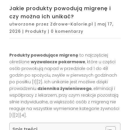
Jakie produkty powodują migrenę i
czy można ich unikać?
utworzone przez
Zdrowe-Kalorie.pl
|
maj 17,
2026
|
Produkty
|
0 komentarzy
Produkty powodujące migrenę
to najczęściej
określone
wyzwalacze pokarmowe
, które u części
osób prowokują napad w przedziale od 1 do 48
godzin po spożyciu, zwykle w pierwszych godzinach
po posiłku [1][2]. Ich unikanie jest możliwe dzięki
prowadzeniu
dziennika żywieniowego
, eliminacji i
współpracy z lekarzem, przy czym reakcje pozostają
silnie indywidualne, a większość osób z migreną nie
reaguje na wszystkie wymieniane kategorie żywności
[1][2][4].
Spis treści