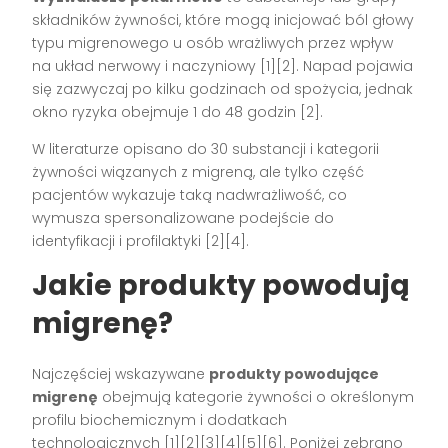
składników żywności, które mogą inicjować ból głowy
typu migrenowego u osób wrażliwych przez wpływ
na układ nerwowy i naczyniowy [1][2]. Napad pojawia
się zazwyczaj po kilku godzinach od spożycia, jednak
okno ryzyka obejmuje 1 do 48 godzin [2].
W literaturze opisano do 30 substancji i kategorii
żywności wiązanych z migreną, ale tylko część
pacjentów wykazuje taką nadwrażliwość, co
wymusza spersonalizowane podejście do
identyfikacji i profilaktyki [2][4].
Jakie produkty powodują
migrenę?
Najczęściej wskazywane
produkty powodujące
migrenę
obejmują kategorie żywności o określonym
profilu biochemicznym i dodatkach
technologicznych [1][2][3][4][5][6]. Poniżej zebrano