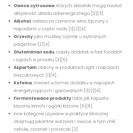
Owoce cytrusowe
, których składniki mogą nasilać
aktywność układu adrenergicznego [2][3].
Alkohol
, zwłaszcza czerwone wino, łączony z
napadami u części osób [1][2][4].
Orzechy
jako możliwy czynnik u wybranych
pacjentów [2][4].
Glutaminian sodu
, częsty dodatek w fast foodach
i zupach w proszku [3][5].
Aspartam
obecny w produktach light i napojach
bezcukrowych [1][4].
Kofeina
, również w formie dodatku w napojach
energetyzujących i gazowanych [1][2][4].
Fermentowane produkty
takie jak kapusta
kiszona, kimchi i ogórki kiszone [5][6].
Inne kategorie używane w praktyce klinicznej
obejmują pikantne warzywa i owoce, w tym chili,
cebulę, czosnek i porzeczki [2].