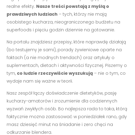
realne efekty.
Nasze treści powstają z myślą o
prawdziwych ludziach
– tych, którzy nie mają
osobistego kucharza, nieograniczonego budżetu na
superfoods i pięciu godzin dziennie na gotowanie.
Na portalu znajdziesz przepisy, które naprawdę działają
(bo testujemy je sami), porady żywieniowe oparte na
faktach (a nie modnych trendach) oraz artykuły o
suplementach, dietach i aktywności fizycznej. Piszemy o
tym,
co ludzie rzeczywiście wyszukują
– nie o tym, co
wydaje nam się ważne w teorii.
Nasz zespół łączy doświadczenie dietetyków, pasję
kucharzy-amatorów i zrozumienie dla codziennych
wyzwań zwykłych osób. Bo najlepsza rada to taka, którą
faktycznie można zastosować w poniedziałek rano, gdy
masz dziesięć minut na śniadanie i zero chęci na
odkurzanie blendera.