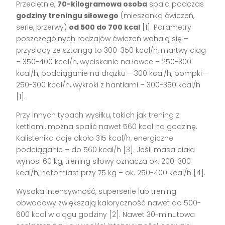
Przeciętnie,
70-kilogramowa osoba
spala podczas
godziny treningu siłowego
(mieszanka ćwiczeń,
serie, przerwy)
od 500 do 700 kcal
[1]. Parametry
poszczególnych rodzajów ćwiczeń wahają się –
przysiady ze sztangą to 300-350 kcal/h, martwy ciąg
– 350-400 kcal/h, wyciskanie na ławce – 250-300
kcal/h, podciąganie na drążku – 300 kcal/h, pompki –
250-300 kcal/h, wykroki z hantlami – 300-350 kcal/h
[1].
Przy innych typach wysiłku, takich jak trening z
kettlami, można spalić nawet 560 kcal na godzinę.
Kalistenika daje około 315 kcal/h, energiczne
podciąganie – do 560 kcal/h [3]. Jeśli masa ciała
wynosi 60 kg, trening siłowy oznacza ok. 200-300
kcal/h, natomiast przy 75 kg – ok. 250-400 kcal/h [4].
Wysoka intensywność, superserie lub trening
obwodowy zwiększają kaloryczność nawet do 500-
600 kcal w ciągu godziny [2]. Nawet 30-minutowa