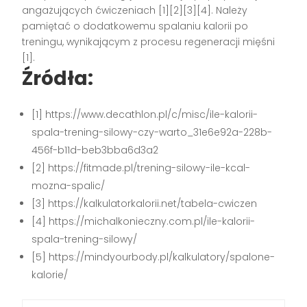
angażujących ćwiczeniach [1][2][3][4]. Należy
pamiętać o dodatkowemu spalaniu kalorii po
treningu, wynikającym z procesu regeneracji mięśni
[1].
Źródła:
[1] https://www.decathlon.pl/c/misc/ile-kalorii-
spala-trening-silowy-czy-warto_31e6e92a-228b-
456f-b11d-beb3bba6d3a2
[2] https://fitmade.pl/trening-silowy-ile-kcal-
mozna-spalic/
[3] https://kalkulatorkalorii.net/tabela-cwiczen
[4] https://michalkonieczny.com.pl/ile-kalorii-
spala-trening-silowy/
[5] https://mindyourbody.pl/kalkulatory/spalone-
kalorie/