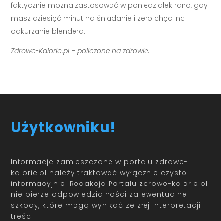
faktycznie można zastosować w poniedziałek rano, gdy
masz dziesięć minut na śniadanie i zero chęci na
odkurzanie blendera.
Zdrowe-Kalorie.pl – policzone na zdrowie.
Użytkowniku!
Informacje zamieszczone w portalu zdrowe-
kalorie.pl należy traktować wyłącznie czysto
informacyjnie. Redakcja Portalu zdrowe-kalorie.pl
nie bierze odpowiedzialności za ewentualne
szkody, które mogą wynikać ze złej interpretacji
treści.