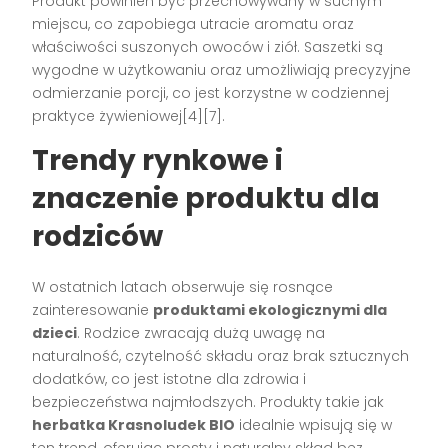
Produkt powinien być przechowywany w suchym
miejscu, co zapobiega utracie aromatu oraz
właściwości suszonych owoców i ziół. Saszetki są
wygodne w użytkowaniu oraz umożliwiają precyzyjne
odmierzanie porcji, co jest korzystne w codziennej
praktyce żywieniowej[4][7].
Trendy rynkowe i
znaczenie produktu dla
rodziców
W ostatnich latach obserwuje się rosnące
zainteresowanie
produktami ekologicznymi dla
dzieci
. Rodzice zwracają dużą uwagę na
naturalność, czytelność składu oraz brak sztucznych
dodatków, co jest istotne dla zdrowia i
bezpieczeństwa najmłodszych. Produkty takie jak
herbatka Krasnoludek BIO
idealnie wpisują się w
ten trend, oferując prosty i naturalny skład bez