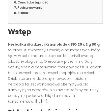
Cena i dostępność
Podsumowanie
Źródła:
Wstęp
Herbatka dla dzieci Krasnoludek BIO 25 x 2 g 50 g
to produkt stworzony z myślą o najmłodszych, który
łączy w sobie naturalne składniki i certyfikowaną
jakość ekologiczną. Oferowany przez firmę Dary
Natury, spełnia oczekiwania rodziców poszukujących
bezpiecznych oraz zdrowych napojów dla dzieci.
Dzięki starannie dobranym owocom i ziołom
herbatka ta jest wartościową alternatywą dla
tradycyjnych naparów, nie zawiera kofeiny ani teiny,
co czyni ją odpowiednią dla młodych
konsumentów[1][3][4].