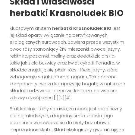
Skład i właściwości
herbatki Krasnoludek BIO
Kluczowym atutem
herbatki Krasnoludek BIO
jest
jej skład oparty wyłącznie na certyfikowanych,
ekologicznych surowcach. Zawiera przede wszystkim
owoc róży stanowiący 21% mieszanki, owoce jeżyny,
rokitnika, poziomki, maliny oraz dodatki zielarskie
takie jak ziele bukwicy oraz kwiat cykorii. Ponadto, w
składzie znajdują się płatki róży i liście jeżyny, które
wzbogacają smak i aromat naparu. Tak dobrane
komponenty tworzą kompozycję bogatą w naturalne
składniki odżywcze i przeciwutleniacze, co wspiera
zdrowy rozwój dzieci[1][2][4].
Brak kofeiny i teiny sprawia, że napój jest bezpieczny
dla najmłodszych, a łagodny smak ułatwia jego
codzienne wprowadzenie do diety bez obaw o
niepożądane skutki. Skład ekologiczny gwarantuje, że