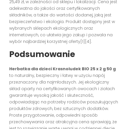
25,49 zł, w zależności od sklepu i lokalizacji. Cena jest
adekwatna do jakości oraz certyfikowanych
składników, a także do wartości dodanej, jaką jest
bezpieczeństwo i ekologia. Produkt dostępny jest w
wybranych sklepach ekologicznych oraz
internetowych, co ułatwia jego zakup i pozwala na
wybór najbardziej korzystnej oferty[1][4].
Podsumowanie
Herbatka dla dzieci Krasnoludek BIO 25 x 2 g 50 g
to naturalny, bezpieczny i łatwy w użyciu napój
przeznaczony dla najmłodszych. Jej ekologiczny
skład oparty na certyfikowanych owocach i ziołach
gwarantuje wysoką jakość i skuteczność,
odpowiadając na potrzeby rodziców poszukujących
produktów zdrowych, bez sztucznych dodatków.
Proste przygotowanie, odpowiedni sposób
przechowywania oraz atrakcyjna cena sprawiają, że
jest to rozwiązanie warte uwagi w codziennej diecie