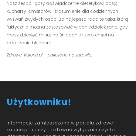
Nasz zespół łączy doświadczenie dietetyków, pasję
kucharzy-amatorów i zrozumienie dla codziennych
wyzwań zwykłych osób. Bo najlepsza rada to taka, którą
faktycznie można zastosować w poniedziałek rano, gdy
masz dziesięć minut na śniadanie i zero chęci na
odkurzanie blendera.
Zdrowe-Kalorie.pl – policzone na zdrowie.
Użytkowniku!
Informacje zamieszczone w portalu zdrowe-
kalorie.pl należy traktować wyłącznie czysto