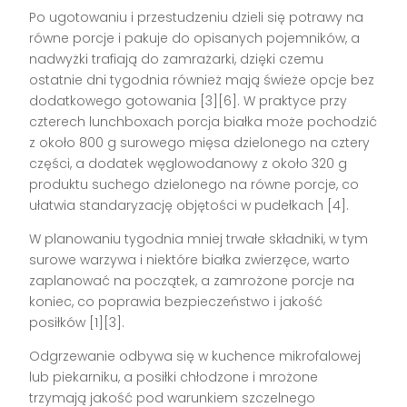
Po ugotowaniu i przestudzeniu dzieli się potrawy na
równe porcje i pakuje do opisanych pojemników, a
nadwyżki trafiają do zamrażarki, dzięki czemu
ostatnie dni tygodnia również mają świeże opcje bez
dodatkowego gotowania [3][6]. W praktyce przy
czterech lunchboxach porcja białka może pochodzić
z około 800 g surowego mięsa dzielonego na cztery
części, a dodatek węglowodanowy z około 320 g
produktu suchego dzielonego na równe porcje, co
ułatwia standaryzację objętości w pudełkach [4].
W planowaniu tygodnia mniej trwałe składniki, w tym
surowe warzywa i niektóre białka zwierzęce, warto
zaplanować na początek, a zamrożone porcje na
koniec, co poprawia bezpieczeństwo i jakość
posiłków [1][3].
Odgrzewanie odbywa się w kuchence mikrofalowej
lub piekarniku, a posiłki chłodzone i mrożone
trzymają jakość pod warunkiem szczelnego