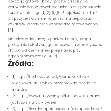
pokazują gotowe układy i proste przepisy do
wdrożenia w domowych warunkach bez ponoszenia
kosztów cateringu [1][2][6][8]. Znajdziesz tam także
propozycje na wersje na zimno i na ciepło oraz
wskazówki dietetyczne wspierające zdrowe wybory
[5].
Materiały wideo uczą organizacji pracy, tempa
gotowania i efektywnego porcjowania w praktyce, co
ułatwia wdrożenie
meal prep
nawet przy
ograniczonym czasie [4][7].
Źródła:
[1] https://hortex.pl/porady/domowa-dieta-
pudelkowa-jak-szybko-przygotowac-posilki-na-
kilka-dni/
[2] https://www.nakrywamy.pl/lunchbox-do-pracy-
jadlospis-na-caly-tydzien
[3] https://insulinoopornosc.com/dietapudelkowa/