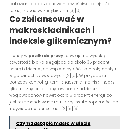
pakowania oraz zachowania właściwej kolejności
rotacji zapasów z etykietami [3][6].
Co zbilansować w
makroskładnikach i
indeksie glikemicznym?
Trendy w
posiłki do pracy
stawiają na wysoką
zawartość białka sięgającą do około 35 procent
energii dziennej, co wspiera sytość i kontrolę apetytu
w godzinach zawodowych [2][5]. W przypadku
potrzeby kontroli glikemii znaczenie ma niski indeks
glikemiczny oraz plany low carb z udziałem
węglowodanów nawet około 5 procent energii, co
jest rekomendowane m.in. przy insulinooporności po
indywidualnej konsultacji [2][5][3].
Czym zastąpić masło w diecie