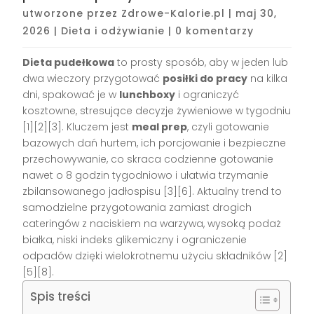
utworzone przez
Zdrowe-Kalorie.pl
|
maj 30,
2026
|
Dieta i odżywianie
|
0 komentarzy
Dieta pudełkowa
to prosty sposób, aby w jeden lub
dwa wieczory przygotować
posiłki do pracy
na kilka
dni, spakować je w
lunchboxy
i ograniczyć
kosztowne, stresujące decyzje żywieniowe w tygodniu
[1][2][3]. Kluczem jest
meal prep
, czyli gotowanie
bazowych dań hurtem, ich porcjowanie i bezpieczne
przechowywanie, co skraca codzienne gotowanie
nawet o 8 godzin tygodniowo i ułatwia trzymanie
zbilansowanego jadłospisu [3][6]. Aktualny trend to
samodzielne przygotowania zamiast drogich
cateringów z naciskiem na warzywa, wysoką podaż
białka, niski indeks glikemiczny i ograniczenie
odpadów dzięki wielokrotnemu użyciu składników [2]
[5][8].
Spis treści