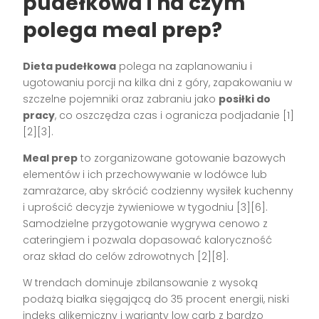
pudełkowa i na czym
polega meal prep?
Dieta pudełkowa
polega na zaplanowaniu i
ugotowaniu porcji na kilka dni z góry, zapakowaniu w
szczelne pojemniki oraz zabraniu jako
posiłki do
pracy
, co oszczędza czas i ogranicza podjadanie [1]
[2][3].
Meal prep
to zorganizowane gotowanie bazowych
elementów i ich przechowywanie w lodówce lub
zamrażarce, aby skrócić codzienny wysiłek kuchenny
i uprościć decyzje żywieniowe w tygodniu [3][6].
Samodzielne przygotowanie wygrywa cenowo z
cateringiem i pozwala dopasować kaloryczność
oraz skład do celów zdrowotnych [2][8].
W trendach dominuje zbilansowanie z wysoką
podażą białka sięgającą do 35 procent energii, niski
indeks glikemiczny i warianty low carb z bardzo