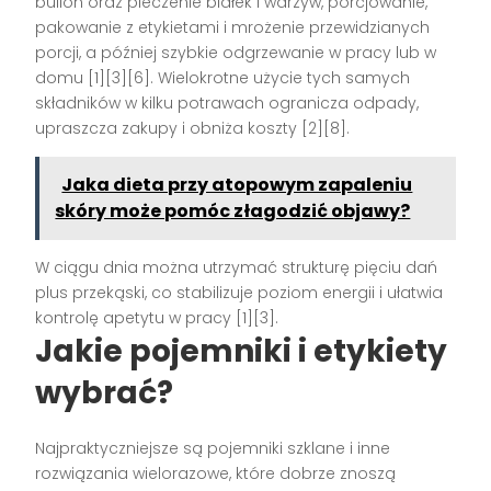
bulion oraz pieczenie białek i warzyw, porcjowanie,
pakowanie z etykietami i mrożenie przewidzianych
porcji, a później szybkie odgrzewanie w pracy lub w
domu [1][3][6]. Wielokrotne użycie tych samych
składników w kilku potrawach ogranicza odpady,
upraszcza zakupy i obniża koszty [2][8].
Jaka dieta przy atopowym zapaleniu
skóry może pomóc złagodzić objawy?
W ciągu dnia można utrzymać strukturę pięciu dań
plus przekąski, co stabilizuje poziom energii i ułatwia
kontrolę apetytu w pracy [1][3].
Jakie pojemniki i etykiety
wybrać?
Najpraktyczniejsze są pojemniki szklane i inne
rozwiązania wielorazowe, które dobrze znoszą