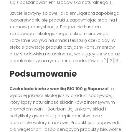
się z poszanowaniem środowiska naturalnego[1].
Użycie lecytyny sojowej jako emulgatora zapobiega
rozwarstwianiu się produktu, zapewniając stabilną i
kremową konsystencję. Połączenie tłuszczu
kakaowego i ekologicznego cukru trzcinowego
korzystnie wpływa na smak i teksturę czekolady. W
efekcie powstaje produkt przyjazny konsumentowi
oraz środowisku naturalnemu, wpisujący się w coraz
popularniejszy na rynku trend produktów bio[1][2][3].
Podsumowanie
Czekolada biała z wanilią BIO 100 g Rapunzel
to
wysokiej jakości, ekologiczny produkt spożywczy,
który łączy naturalność składników z intensywnym
aromatem wanilii Bourbon. Jej unikalny skład i
certyfikaty gwarantują bezpieczeństwo oraz
doskonałe walory smakowe. Produkt jest odpowiedni
dla wegetarian i osób ceniących produkty bio, wolne