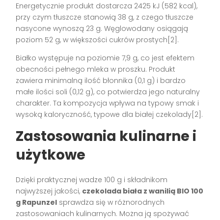
Energetycznie produkt dostarcza 2425 kJ (582 kcal),
przy czym tłuszcze stanowią 38 g, z czego tłuszcze
nasycone wynoszą 23 g. Węglowodany osiągają
poziom 52 g, w większości cukrów prostych[2].
Białko występuje na poziomie 7,9 g, co jest efektem
obecności pełnego mleka w proszku. Produkt
zawiera minimalną ilość błonnika (0,1 g) i bardzo
małe ilości soli (0,12 g), co potwierdza jego naturalny
charakter. Ta kompozycja wpływa na typowy smak i
wysoką kaloryczność, typowe dla białej czekolady[2].
Zastosowania kulinarne i
użytkowe
Dzięki praktycznej wadze 100 g i składnikom
najwyższej jakości,
czekolada biała z wanilią BIO 100
g Rapunzel
sprawdza się w różnorodnych
zastosowaniach kulinarnych. Można ją spożywać