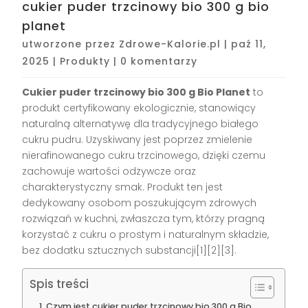
cukier puder trzcinowy bio 300 g bio
planet
utworzone przez
Zdrowe-Kalorie.pl
|
paź 11,
2025
|
Produkty
|
0 komentarzy
Cukier puder trzcinowy bio 300 g Bio Planet
to
produkt certyfikowany ekologicznie, stanowiący
naturalną alternatywę dla tradycyjnego białego
cukru pudru. Uzyskiwany jest poprzez zmielenie
nierafinowanego cukru trzcinowego, dzięki czemu
zachowuje wartości odżywcze oraz
charakterystyczny smak. Produkt ten jest
dedykowany osobom poszukującym zdrowych
rozwiązań w kuchni, zwłaszcza tym, którzy pragną
korzystać z cukru o prostym i naturalnym składzie,
bez dodatku sztucznych substancji[1][2][3].
Spis treści
Czym jest cukier puder trzcinowy bio 300 g Bio