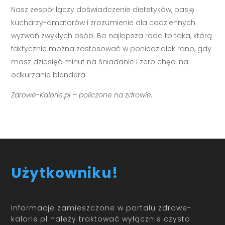
Nasz zespół łączy doświadczenie dietetyków, pasję
kucharzy-amatorów i zrozumienie dla codziennych
wyzwań zwykłych osób. Bo najlepsza rada to taka, którą
faktycznie można zastosować w poniedziałek rano, gdy
masz dziesięć minut na śniadanie i zero chęci na
odkurzanie blendera.
Zdrowe-Kalorie.pl – policzone na zdrowie.
Użytkowniku!
Informacje zamieszczone w portalu zdrowe-
kalorie.pl należy traktować wyłącznie czysto