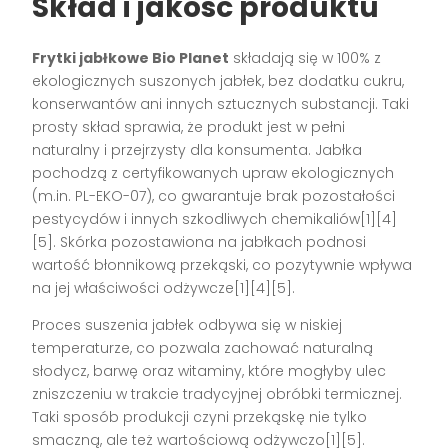
Skład i jakość produktu
Frytki jabłkowe Bio Planet
składają się w 100% z
ekologicznych suszonych jabłek, bez dodatku cukru,
konserwantów ani innych sztucznych substancji. Taki
prosty skład sprawia, że produkt jest w pełni
naturalny i przejrzysty dla konsumenta. Jabłka
pochodzą z certyfikowanych upraw ekologicznych
(m.in. PL-EKO-07), co gwarantuje brak pozostałości
pestycydów i innych szkodliwych chemikaliów[1][4]
[5]. Skórka pozostawiona na jabłkach podnosi
wartość błonnikową przekąski, co pozytywnie wpływa
na jej właściwości odżywcze[1][4][5].
Proces suszenia jabłek odbywa się w niskiej
temperaturze, co pozwala zachować naturalną
słodycz, barwę oraz witaminy, które mogłyby ulec
zniszczeniu w trakcie tradycyjnej obróbki termicznej.
Taki sposób produkcji czyni przekąskę nie tylko
smaczną, ale też wartościową odżywczo[1][5].