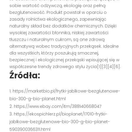
sobie wartość odżywczą, ekologię oraz pełną
bezglutenowość. Produkt powstał w oparciu o
zasady rolnictwa ekologicznego, zapewniając
naturalny skład bez dodatków chemicznych. Dzięki
wysokiej zawartości błonnika, niskiej zawartości
tłuszczu i naturalnym cukrom, są one zdrową
alternatywą wobec tradycyjnych przekąsek. Idealne
dla wszystkich, którzy poszukują smacznej,
bezpiecznej i ekologicznej przekąski wpisującej się w
współczesne trendy zdrowego stylu życia[1][3][4][6].
Źródła:
https://marketbio.pl/frytki-jablkowe-bezglutenowe-
bio-300-g-bio-planet.html
https://www.ebay.com/itm/388140668047
https://ekospichlerz.pl/bioplanet/17010-frytki-
jablkowe-bezglutenowe-bio-300-g-bio-planet-
5903900366311.html