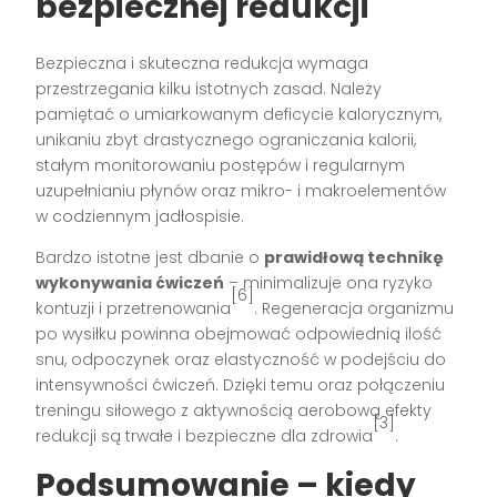
bezpiecznej redukcji
Bezpieczna i skuteczna redukcja wymaga
przestrzegania kilku istotnych zasad. Należy
pamiętać o umiarkowanym deficycie kalorycznym,
unikaniu zbyt drastycznego ograniczania kalorii,
stałym monitorowaniu postępów i regularnym
uzupełnianiu płynów oraz mikro- i makroelementów
w codziennym jadłospisie.
Bardzo istotne jest dbanie o
prawidłową technikę
wykonywania ćwiczeń
– minimalizuje ona ryzyko
[6]
kontuzji i przetrenowania
. Regeneracja organizmu
po wysiłku powinna obejmować odpowiednią ilość
snu, odpoczynek oraz elastyczność w podejściu do
intensywności ćwiczeń. Dzięki temu oraz połączeniu
treningu siłowego z aktywnością aerobową efekty
[3]
redukcji są trwałe i bezpieczne dla zdrowia
.
Podsumowanie – kiedy