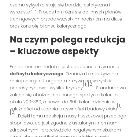
czemu sylwetka staje się bardziej estetyczna i
[4]
wyrazista
. Proces ten różni się od innych planów
treningowych przede wszystkim naciskiem na dietę
oraz kontrolę bilansu kalorycznego.
Na czym polega redukcja
– kluczowe aspekty
Fundamentem redukcji jest codzienne utrzymanie
deficytu kalorycznego
. Oznacza to spożywanie
mniej energii niż organizm zużywa na wszystkie
[1][2]
procesy życiowe i wysiłek fizyczny
. Standardowo
zaleca się obniżenie dziennego spożycia kalorii o
około 200-350, a nawet do 500 kalorii dziennie w
[1]
zależności od stopnia aktywności i budowy ciała
[2]
. Dzięki temu redukcja masy tłuszczowej przebiega
stopniowo, co jest zgodne z ustalonymi normami
zdrowotnymi i przeciwdziała negatywnym skutkom
utraty zbyt dużej ilości masy w krótkim czasie.