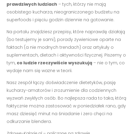
prawdziwych ludziach
– tych, którzy nie mają
osobistego kucharza, nieograniczonego budżetu na
superfoods i pięciu godzin dziennie na gotowanie.
Na portalu znajdziesz przepisy, które naprawdę działają
(bo testujemy je sami), porady żywieniowe oparte na
faktach (a nie modnych trendach) oraz artykuły o
suplementach, dietach i aktywności fizycznej. Piszemy o
tym,
co ludzie rzeczywiście wyszukują
– nie o tym, co
wydaje nam się ważne w teorii.
Nasz zespół łączy doświadczenie dietetyków, pasję
kucharzy-amatorów i zrozumienie dla codziennych
wyzwań zwykłych osób. Bo najlepsza rada to taka, którą
faktycznie można zastosować w poniedziałek rano, gdy
masz dziesięć minut na śniadanie i zero chęci na
odkurzanie blendera.
Zdrowe-Kalorie.pl – policzone na zdrowie.