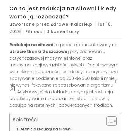
Co to jest redukcja na siłowni i kiedy
warto ją rozpocząć?
utworzone przez
Zdrowe-Kalorie.pl
|
lut 10,
2026
|
Fitness
|
0 komentarzy
Redukcja na siłowni
to proces skoncentrowany na
utracie tkanki tłuszczowej
przy zachowaniu
dotychczasowej masy mięśniowej oraz
maksymalizacji wyrazistości sylwetki. Podstawowym
warunkiem skuteczności jest deficyt kaloryczny, czyli
spożywanie codziennie od 200 do 350 kalorii mniej,
[1]
niż wynosi faktyczne zapotrzebowanie organizmu
[2]
. Artykuł wyjaśnia dokładnie, czym jest redukcja
oraz kiedy warto rozpocząć ten etap na siłowni,
bazując na rzetelnych i potwierdzonych źródłach.
Spis treści
Definicja redukcji na siłowni