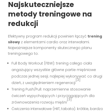
Najskuteczniejsze
metody treningowe na
redukcji
Efektywny program redukcji powinien łączyć
trening
siłowy
z elementami cardio oraz interwałami.
Najważniejsze komponenty skutecznego planu
treningowego to:
Full Body Workout (FBW): trening całego ciała
angażujący wszystkie główne partie mięśniowe
podczas jednej sesji; najlepiej wykonywać co drugi
[3]
dzień, z uwzględnieniem regeneracji
Trening Push/Pull: naprzemienne stosowanie
ćwiczeń wypychających i przyciągających dla
[3]
zrównoważenia rozwoju mięśni
Ćwiczenia interwałowe (HIIT, tabata): krótkie, bardzo