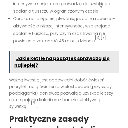
intensywne sesje, które prowadzą do szybkiego
[7]
spalania tłuszczu w ograniczonym czasie
Cardio: np. bieganie, pływanie, jazda na rowerze –
aktywność o niższej intensywności, wspierająca
spalanie tłuszczu, przy czym czas trwania nie
[3][7]
powinien przekraczać 45 minut dziennie
Jakie kettle na początek sprawdzą się
najlepiej?
Ważną kwestią jest odpowiedni dobór ćwiczeń –
priorytet mają ćwiczenia wielostawowe (przysiady,
podciągania), ponieważ pozwalają uzyskać lepszy
efekt spalania kalorii oraz bardziej efektywną
[1][6]
sylwetkę
.
Praktyczne zasady