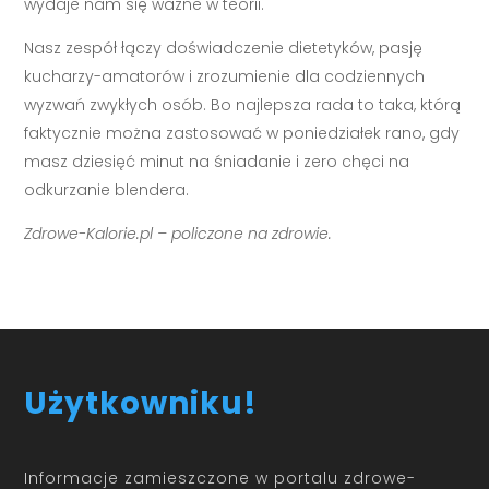
wydaje nam się ważne w teorii.
Nasz zespół łączy doświadczenie dietetyków, pasję
kucharzy-amatorów i zrozumienie dla codziennych
wyzwań zwykłych osób. Bo najlepsza rada to taka, którą
faktycznie można zastosować w poniedziałek rano, gdy
masz dziesięć minut na śniadanie i zero chęci na
odkurzanie blendera.
Zdrowe-Kalorie.pl – policzone na zdrowie.
Użytkowniku!
Informacje zamieszczone w portalu zdrowe-