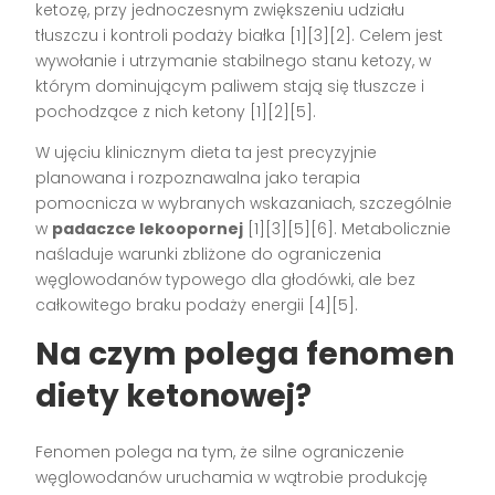
ketozę, przy jednoczesnym zwiększeniu udziału
tłuszczu i kontroli podaży białka [1][3][2]. Celem jest
wywołanie i utrzymanie stabilnego stanu ketozy, w
którym dominującym paliwem stają się tłuszcze i
pochodzące z nich ketony [1][2][5].
W ujęciu klinicznym dieta ta jest precyzyjnie
planowana i rozpoznawalna jako terapia
pomocnicza w wybranych wskazaniach, szczególnie
w
padaczce lekoopornej
[1][3][5][6]. Metabolicznie
naśladuje warunki zbliżone do ograniczenia
węglowodanów typowego dla głodówki, ale bez
całkowitego braku podaży energii [4][5].
Na czym polega fenomen
diety ketonowej?
Fenomen polega na tym, że silne ograniczenie
węglowodanów uruchamia w wątrobie produkcję