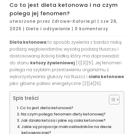
Co to jest dieta ketonowa i na czym
polega jej fenomen?
utworzone przez
Zdrowe-Kalorie.pl
|
cze 28,
2026
|
Dieta i odżywianie
|
0 komentarzy
Dieta ketonowa
to sposób żywienia z bardzo niską
podażą węglowodanów, wysoką podażą tłuszczu i
dostosowaną ilością białka, który ma doprowadzić
do stanu
ketozy żywieniowej
[1][3][5]. Jej fenomen
polega na szybkim przestawieniu organizmu z
wykorzystywania glukozy na tłuszcz i
ciała ketonowe
jako główne paliwo energetyczne [2][4][5].
Spis treści
Co to jest dieta ketonowa?
Na czym polega fenomen diety ketonowej?
Jak działa ketoza i jakie są ciała ketonowe?
Jakie są proporcje makroskładników na diecie
ketogenicznej?