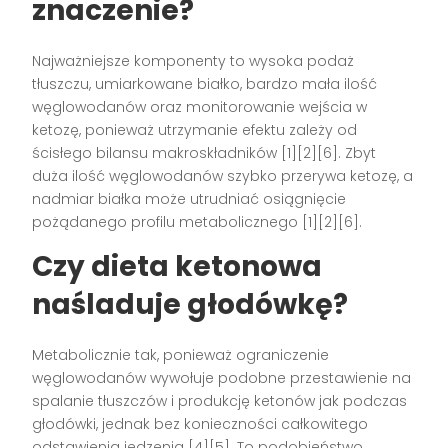
znaczenie?
Najważniejsze komponenty to wysoka podaż
tłuszczu, umiarkowane białko, bardzo mała ilość
węglowodanów oraz monitorowanie wejścia w
ketozę, ponieważ utrzymanie efektu zależy od
ścisłego bilansu makroskładników [1][2][6]. Zbyt
duża ilość węglowodanów szybko przerywa ketozę, a
nadmiar białka może utrudniać osiągnięcie
pożądanego profilu metabolicznego [1][2][6].
Czy dieta ketonowa
naśladuje głodówkę?
Metabolicznie tak, ponieważ ograniczenie
węglowodanów wywołuje podobne przestawienie na
spalanie tłuszczów i produkcję ketonów jak podczas
głodówki, jednak bez konieczności całkowitego
odstawienia jedzenia [4][5]. To podobieństwo