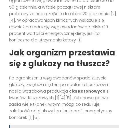
ograniczeniu węglowodanów netto do około 30 do
50 g dziennie, a w fazie początkowej niektóre
protokoły zalecają zejście do około 20 g dziennie [2]
[4]. W opracowaniach klinicznych wskazuje się
również na redukcję węglowodanów do blisko 10
procent wartości energetycznej diety, jeśli to
konieczne dla utrzymania ketozy [1].
Jak organizm przestawia
się z glukozy na tłuszcz?
Po ograniczeniu węglowodanów spada zużycie
glukozy, zwiększa się tempo spalania tłuszczów i
nasila wątrobowa produkcja
ciał ketonowych
z
kwasów tłuszczowych [1][4][5]. Ketonowe paliwo
zasila wiele tkanek, w tym mózg, co redukuje
zależność od glukozy i zmienia profil energetyczny
komórek [1][5].