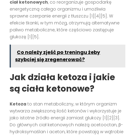
ciał ketonowych
, co reorganizuje gospodarkę
energetyczną całego organizmu i umożliwia
sprawne czerpanie energii z tłuszczu [1][4][5]. W
efekcie tkanki, w tym mózg, otrzymują alternatywne
paliwo metaboliczne, które częściowo zastępuje
glukozę [1][5].
Co należy zjeść po treningu żeby
szybciej się zregenerować?
Jak działa ketoza i jakie
są ciała ketonowe?
Ketoza
to stan metaboliczny, w którym organizm
wytwarza zwiększoną ilość ketonów i wykorzystuje je
jako istotne źródło energii zamiast glukozy [1][2][3].
Do głównych ciał ketonowych należą acetooctan, β-
hydroksymaślan i aceton, które powstają w wątrobie