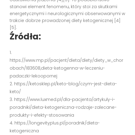
stanowi element fenomenu, który stoi za skutkami
energetycznymi i neurologicznymi obserwowanymi w
trakcie dobrze prowadzonej diety ketogenicznej [4]
[5].
Źródła:
https://www.mp.pl/pacjent/dieta/diety/diety_w_chor
obach/183608,dieta-ketogenna-w-leczeniu-
padaczki-lekoopornej
https://ketosklep.pl/keto-blog/czym-jest-dieta-
keto/
https://www.luxmed.pl/dla-pacjenta/artykuly-i-
poradniki/dieta-ketogeniczna-rodzaje-zalecane-
produkty-i-efekty-stosowania
https://longevityplus.pl/poradnik/dieta-
ketogeniczna