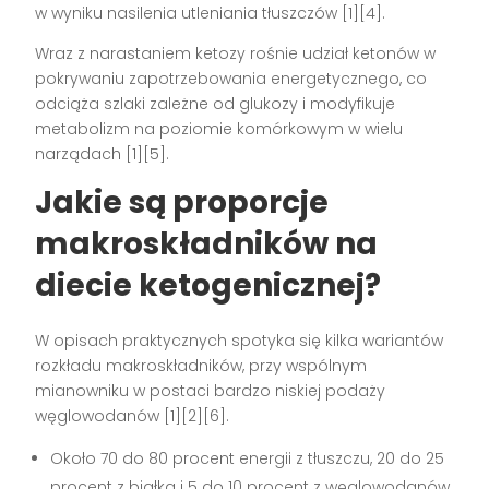
w wyniku nasilenia utleniania tłuszczów [1][4].
Wraz z narastaniem ketozy rośnie udział ketonów w
pokrywaniu zapotrzebowania energetycznego, co
odciąża szlaki zależne od glukozy i modyfikuje
metabolizm na poziomie komórkowym w wielu
narządach [1][5].
Jakie są proporcje
makroskładników na
diecie ketogenicznej?
W opisach praktycznych spotyka się kilka wariantów
rozkładu makroskładników, przy wspólnym
mianowniku w postaci bardzo niskiej podaży
węglowodanów [1][2][6].
Około 70 do 80 procent energii z tłuszczu, 20 do 25
procent z białka i 5 do 10 procent z węglowodanów