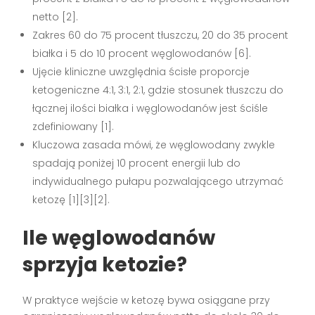
netto [2].
Zakres 60 do 75 procent tłuszczu, 20 do 35 procent
białka i 5 do 10 procent węglowodanów [6].
Ujęcie kliniczne uwzględnia ścisłe proporcje
ketogeniczne 4:1, 3:1, 2:1, gdzie stosunek tłuszczu do
łącznej ilości białka i węglowodanów jest ściśle
zdefiniowany [1].
Kluczowa zasada mówi, że węglowodany zwykle
spadają poniżej 10 procent energii lub do
indywidualnego pułapu pozwalającego utrzymać
ketozę [1][3][2].
Ile węglowodanów
sprzyja ketozie?
W praktyce wejście w ketozę bywa osiągane przy