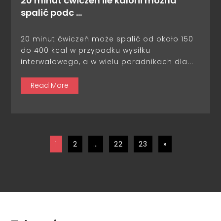
20 minut ćwiczeń ile kalorii można
spalić podc …
20 minut ćwiczeń może spalić od około 150
do 400 kcal w przypadku wysiłku
interwałowego, a w wielu poradnikach dla...
Read More
1
2
…
22
23
»