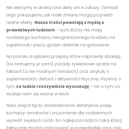
Nie wierzymy w drastyczne diety ani w zakazy. Zamiast
tego pokazujemy, jak małe zmiany mogą przynieść
realne efekty.
Nasze treści powstają z myślą o
prawdziwych ludziach
– tych, którzy nie mają
osobistego kucharza, nieograniczonego budżetu na
superfoods i pięciu godzin dziennie na gotowanie.
Na portalu znajdziesz przepisy, które naprawdę działają
(bo testujemy je sami), porady żywieniowe oparte na
faktach (a nie modnych trendach) oraz artykuły o
suplementach, dietach i aktywności fizycznej. Piszemy o
tym,
co ludzie rzeczywiście wyszukują
– nie o tym, co
wydaje nam się ważne w teorii.
Nasz zespół łączy doświadczenie dietetyków, pasję
kucharzy-amatorów i zrozumienie dla codziennych
wyzwań zwykłych osób. Bo najlepsza rada to taka, którą
faktycznie można zastosować w poniedziałek rano, gdy