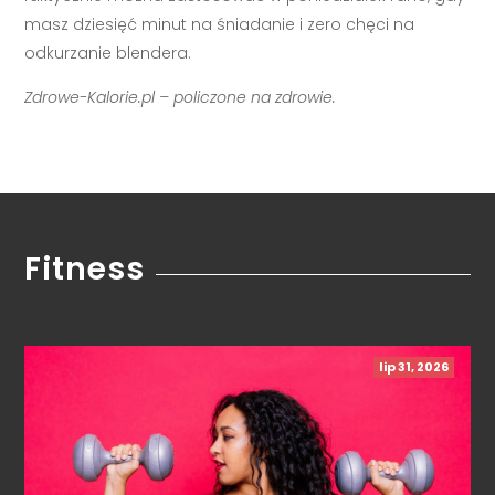
masz dziesięć minut na śniadanie i zero chęci na
odkurzanie blendera.
Zdrowe-Kalorie.pl – policzone na zdrowie.
Fitness
lip 31, 2026