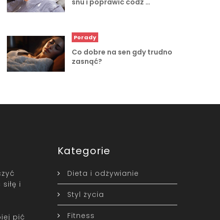
snu i poprawić codz …
Porady
Co dobre na sen gdy trudno
zasnąć?
Kategorie
czyć
Dieta i odżywianie
siłę i
Styl życia
Fitness
iej pić