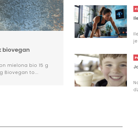
F
Il
I
j
ik biovegan
P
n mielona bio 15 g
Ja
g Biovegan to...
N
d