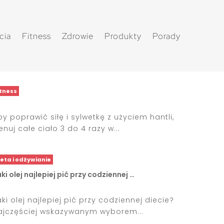
cia
Fitness
Zdrowie
Produkty
Porady
itness
by poprawić siłę i sylwetkę z użyciem hantli,
enuj całe ciało 3 do 4 razy w...
ieta i odżywianie
ki olej najlepiej pić przy codziennej …
aki olej najlepiej pić przy codziennej diecie?
ajczęściej wskazywanym wyborem...