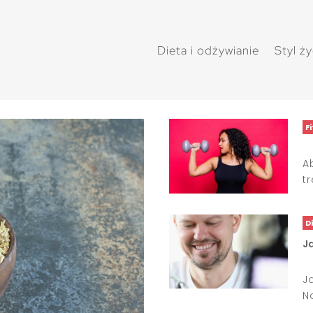
Dieta i odżywianie
Styl ży
F
A
tr
D
Ja
J
N