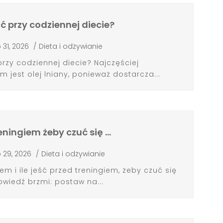
pić przy codziennej diecie?
p 31, 2026
/
Dieta i odżywianie
 przy codziennej diecie? Najczęściej
est olej lniany, ponieważ dostarcza...
treningiem żeby czuć się …
p 29, 2026
/
Dieta i odżywianie
em i ile jeść przed treningiem, żeby czuć się
wiedź brzmi: postaw na...