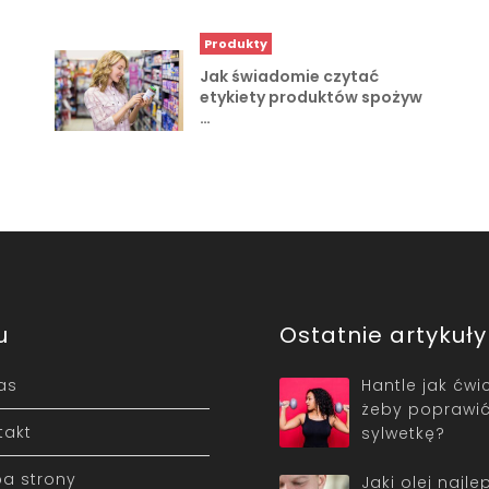
Produkty
Jak świadomie czytać
etykiety produktów spożyw
…
u
Ostatnie artykuły
as
Hantle jak ćwi
żeby poprawić 
takt
sylwetkę?
a strony
Jaki olej najlep