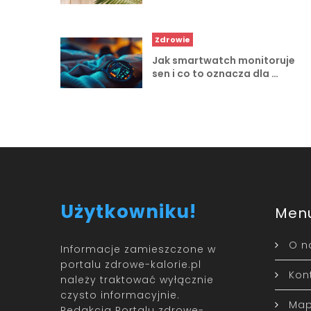
Zdrowie
Jak smartwatch monitoruje
sen i co to oznacza dla …
Użytkowniku!
Men
O n
Informacje zamieszczone w
portalu zdrowe-kalorie.pl
Kon
należy traktować wyłącznie
czysto informacyjnie.
Map
Redakcja Portalu zdrowe-