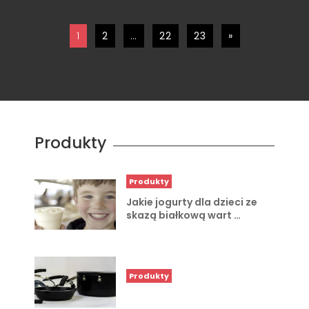
1
2
…
22
23
»
Produkty
Produkty
Jakie jogurty dla dzieci ze
skazą białkową wart …
Produkty