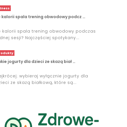
itness
e kalorii spala trening obwodowy podcz …
le kalorii spala trening obwodowy podczas
ednej sesji? Najczęściej spotykany...
rodukty
kie jogurty dla dzieci ze skazą biał …
ajkrócej: wybieraj wyłącznie jogurty dla
zieci ze skazą białkową, które są...