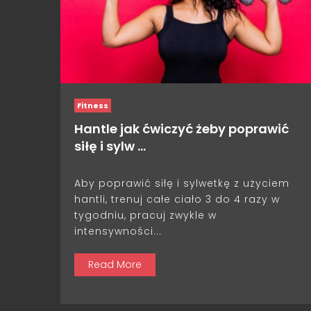
Fitness
Hantle jak ćwiczyć żeby poprawić
siłę i sylw …
Aby poprawić siłę i sylwetkę z użyciem
hantli, trenuj całe ciało 3 do 4 razy w
tygodniu, pracuj zwykle w
intensywności...
Read More