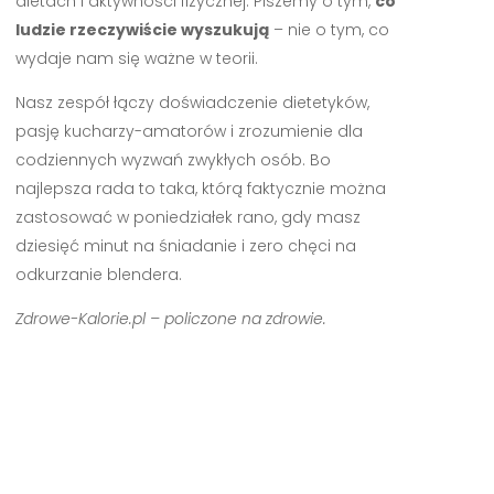
dietach i aktywności fizycznej. Piszemy o tym,
co
ludzie rzeczywiście wyszukują
– nie o tym, co
wydaje nam się ważne w teorii.
Nasz zespół łączy doświadczenie dietetyków,
pasję kucharzy-amatorów i zrozumienie dla
codziennych wyzwań zwykłych osób. Bo
najlepsza rada to taka, którą faktycznie można
zastosować w poniedziałek rano, gdy masz
dziesięć minut na śniadanie i zero chęci na
odkurzanie blendera.
Zdrowe-Kalorie.pl – policzone na zdrowie.