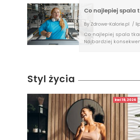
Co najlepiej spala
By
Zdrowe-Kalorie.pl
/
li
Co najlepiej spala t
Najbardziej konsekwent
Styl życia
kwi 19, 2026