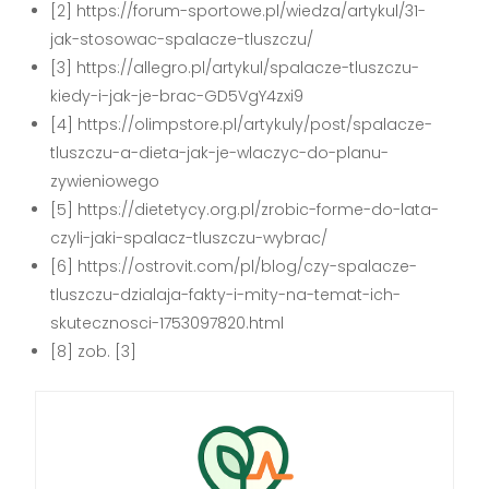
[2] https://forum-sportowe.pl/wiedza/artykul/31-
jak-stosowac-spalacze-tluszczu/
[3] https://allegro.pl/artykul/spalacze-tluszczu-
kiedy-i-jak-je-brac-GD5VgY4zxi9
[4] https://olimpstore.pl/artykuly/post/spalacze-
tluszczu-a-dieta-jak-je-wlaczyc-do-planu-
zywieniowego
[5] https://dietetycy.org.pl/zrobic-forme-do-lata-
czyli-jaki-spalacz-tluszczu-wybrac/
[6] https://ostrovit.com/pl/blog/czy-spalacze-
tluszczu-dzialaja-fakty-i-mity-na-temat-ich-
skutecznosci-1753097820.html
[8] zob. [3]