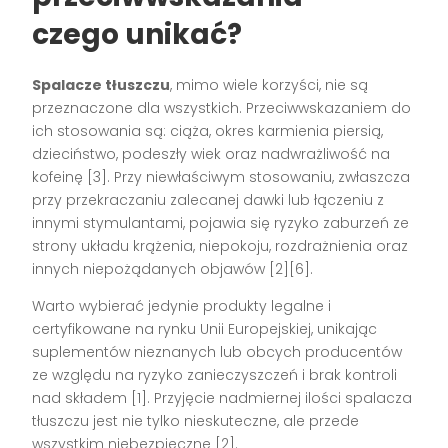
czego unikać?
Spalacze tłuszczu
, mimo wiele korzyści, nie są
przeznaczone dla wszystkich. Przeciwwskazaniem do
ich stosowania są: ciąża, okres karmienia piersią,
dzieciństwo, podeszły wiek oraz nadwrażliwość na
kofeinę [3]. Przy niewłaściwym stosowaniu, zwłaszcza
przy przekraczaniu zalecanej dawki lub łączeniu z
innymi stymulantami, pojawia się ryzyko zaburzeń ze
strony układu krążenia, niepokoju, rozdrażnienia oraz
innych niepożądanych objawów [2][6].
Warto wybierać jedynie produkty legalne i
certyfikowane na rynku Unii Europejskiej, unikając
suplementów nieznanych lub obcych producentów
ze względu na ryzyko zanieczyszczeń i brak kontroli
nad składem [1]. Przyjęcie nadmiernej ilości spalacza
tłuszczu jest nie tylko nieskuteczne, ale przede
wszystkim niebezpieczne [2].