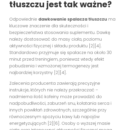
tłuszczu jest tak ważne?
Odpowiednie
dawkowanie spalacza tłuszczu
ma
kluczowe znaczenie dla skuteczności i
bezpieczeństwa stosowania suplementu. Dawkę
należy dostosować do masy ciała, poziomu
aktywności fizycznej i składu produktu [2][4].
Standardowo przyjmuje się spalacze na około 30
minut przed treningiem, ponieważ wtedy efekt
pobudzenia i wzmożonej termogenezy jest
najbardziej korzystny [2][4].
Zalecenia producenta zawierają precyzyjne
instrukcje, których nie należy przekraczać –
nadmierna ilość kofeiny może prowadzić do
nadpobudliwości, zaburzeń snu, kołatania serca i
innych powikłań zdrowotnych, szczególnie przy
równoczesnym spożyciu kawy lub napojów
energetyzujących [2][6]. Osoby o wyższej masie
ciała oraz intensywnej aktywności fizycznej mogą