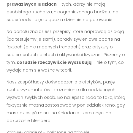
prawdziwych ludziach
– tych, którzy nie mają
osobistego kucharza, nieograniczonego budżetu na
superfoods i pięciu godzin dziennie na gotowanie.
Na portalu znajdziesz przepisy, które naprawdę działają
(bo testujemy je sami), porady żywieniowe oparte na
faktach (a nie modnych trendach) oraz artykuły o
suplementach, dietach i aktywności fizycznej. Piszemy o
tym,
co ludzie rzeczywiście wyszukują
– nie o tym, co
wydaje nam się ważne w teorii.
Nasz zespół łączy doświadczenie dietetyków, pasję
kucharzy-amatorów i zrozumienie dla codziennych
wyzwań zwykłych osób. Bo najlepsza rada to taka, którą
faktycznie można zastosować w poniedziałek rano, gdy
masz dziesięć minut na śniadanie i zero chęci na
odkurzanie blendera.
Zdrowe-Kalorie.pl – policzone na zdrowie.