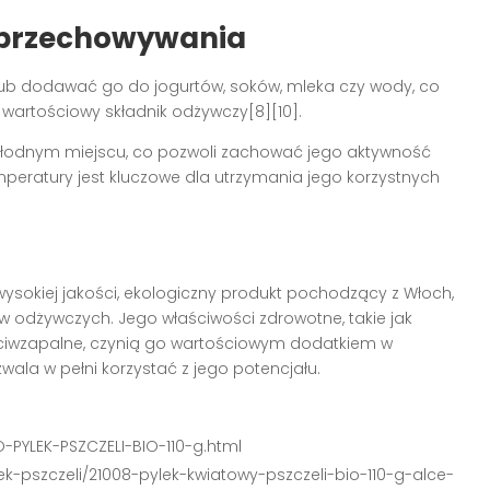
a przechowywania
ub dodawać go do jogurtów, soków, mleka czy wody, co
wartościowy składnik odżywczy[8][10].
hłodnym miejscu, co pozwoli zachować jego aktywność
temperatury jest kluczowe dla utrzymania jego korzystnych
wysokiej jakości, ekologiczny produkt pochodzący z Włoch,
w odżywczych. Jego właściwości zdrowotne, takie jak
zeciwzapalne, czynią go wartościowym dodatkiem w
ala w pełni korzystać z jego potencjału.
-PYLEK-PSZCZELI-BIO-110-g.html
k-pszczeli/21008-pylek-kwiatowy-pszczeli-bio-110-g-alce-