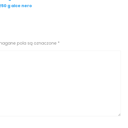
250 g alce nero
agane pola są oznaczone
*