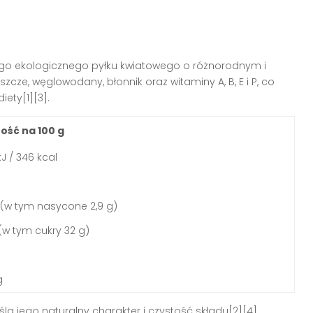
anego ekologicznego pyłku kwiatowego o różnorodnym i
cze, węglowodany, błonnik oraz witaminy A, B, E i P, co
ety[1][3].
ość na 100 g
kJ / 346 kcal
 (w tym nasycone 2,9 g)
(w tym cukry 32 g)
g
la jego naturalny charakter i czystość składu[2][4].