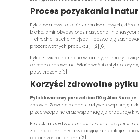
Proces pozyskania i natu
Pyłek kwiatowy to zbiór ziaren kwiatowych, które
białka, aminokwasy oraz nasycone i nienasycon
– chłodne i suche miejsce – pozwalają zachować
prozdrowotnych produktu[1][2][6].
Pyłek zawiera naturalne witaminy, minerały i zwi
działanie zdrowotne. Właściwości antybakteryjn
potwierdzenie[3].
Korzyści zdrowotne pyłk
Pyłek kwiatowy pszczeli bio 110 g Alce Nero
jes
zdrowia. Zawarte składniki aktywne wspierają uk
przeciwzapalne oraz wspomagają produkcję krwi 
Produkt może być pomocny w profilaktyce chorób
zdolnościom antyoksydacyjnym, redukcji stan
obronnych organizmu[3].