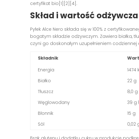
certyfikat bio[1][2][4].
Skład i wartość odżywcza
Pyłek Alce Nero składa się w 100% z certyfikow
bogatym składzie odżywczym. Zawiera białka, tłusz
czyni go doskonałym uzupełnieniem codziennej di
Składnik
Wart
Energia
1474 
Białko
22 g
Tłuszcz
8,0 g
Węglowodany
39 g 
Błonnik
15 g
Sól
0,02 
Brak glutenu i dodatku cukru w produkcie podkreś