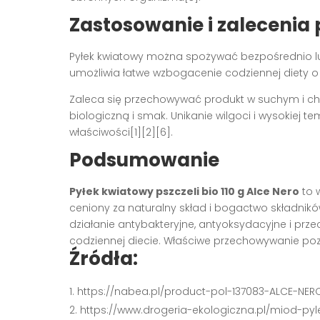
Zastosowanie i zaleceni
Pyłek kwiatowy można spożywać bezpośrednio l
umożliwia łatwe wzbogacenie codziennej diety o 
Zaleca się przechowywać produkt w suchym i c
biologiczną i smak. Unikanie wilgoci i wysokiej 
właściwości[1][2][6].
Podsumowanie
Pyłek kwiatowy pszczeli bio 110 g Alce Nero
to 
ceniony za naturalny skład i bogactwo składnikó
działanie antybakteryjne, antyoksydacyjne i pr
codziennej diecie. Właściwe przechowywanie pozw
Źródła:
https://nabea.pl/product-pol-137083-ALCE-NERO
https://www.drogeria-ekologiczna.pl/miod-pyle