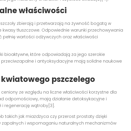
ralne właściwości
 pszczoły zbierają i przetwarzają na żywność bogatą w
e kwasy tłuszczowe. Odpowiednie warunki przechowywania
 pełnię wartości odżywczych oraz właściwości
ązki bioaktywne, które odpowiadają za jego szerokie
e, przeciwzapalne i antyoksydacyjne mają solidne naukowe
u kwiatowego pszczelego
t ceniony ze względu na liczne właściwości korzystne dla
ład odpornościowy, mają działanie detoksykacyjne i
i regenerację wątroby[3].
 takich jak miażdżyca czy przerost prostaty dzięki
ów zapalnych i wspomaganiu naturalnych mechanizmów