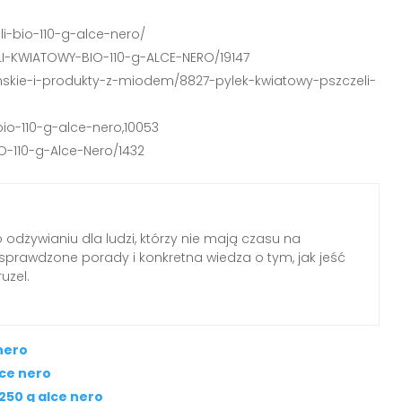
li-bio-110-g-alce-nero/
LI-KWIATOWY-BIO-110-g-ALCE-NERO/19147
nskie-i-produkty-z-miodem/8827-pylek-kwiatowy-pszczeli-
bio-110-g-alce-nero,10053
O-110-g-Alce-Nero/1432
o odżywianiu dla ludzi, którzy nie mają czasu na
, sprawdzone porady i konkretna wiedza o tym, jak jeść
uzel.
 nero
ce nero
 250 g alce nero