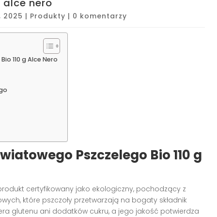
 alce nero
, 2025
|
Produkty
|
0 komentarzy
io 110 g Alce Nero
ego
iatowego Pszczelego Bio 110 g
produkt certyfikowany jako ekologiczny, pochodzący z
owych, które pszczoły przetwarzają na bogaty składnik
wiera glutenu ani dodatków cukru, a jego jakość potwierdza