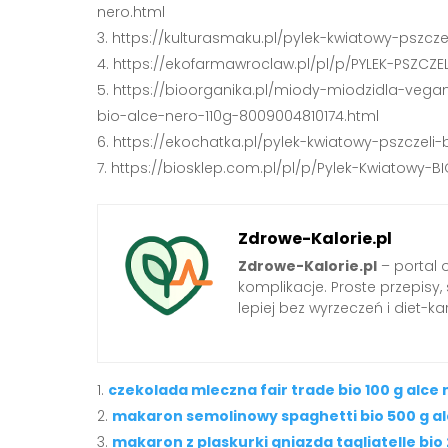
nero.html
https://kulturasmaku.pl/pylek-kwiatowy-pszcze
https://ekofarmawroclaw.pl/pl/p/PYLEK-PSZCZE
https://bioorganika.pl/miody-miodzidla-vega
bio-alce-nero-110g-8009004810174.html
https://ekochatka.pl/pylek-kwiatowy-pszczeli-
https://biosklep.com.pl/pl/p/Pylek-Kwiatowy-BI
Zdrowe-Kalorie.pl
Zdrowe-Kalorie.pl
– portal 
komplikacje. Proste przepisy
lepiej bez wyrzeczeń i diet-kar
czekolada mleczna fair trade bio 100 g alce
makaron semolinowy spaghetti bio 500 g al
makaron z plaskurki gniazda tagliatelle bio