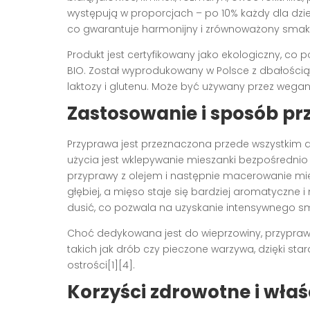
występują w proporcjach – po 10% każdy dla dziewi
co gwarantuje harmonijny i zrównoważony smak[1
Produkt jest certyfikowany jako ekologiczny, co p
BIO. Został wyprodukowany w Polsce z dbałością 
laktozy i glutenu. Może być używany przez wegan 
Zastosowanie i sposób p
Przyprawa jest przeznaczona przede wszystkim d
użycia jest wklepywanie mieszanki bezpośredni
przyprawy z olejem i następnie macerowanie mię
głębiej, a mięso staje się bardziej aromatyczne 
dusić, co pozwala na uzyskanie intensywnego sm
Choć dedykowana jest do wieprzowiny, przypr
takich jak drób czy pieczone warzywa, dzięki sta
ostrości[1][4].
Korzyści zdrowotne i wła