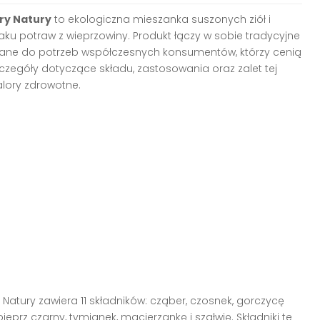
ry Natury
to ekologiczna mieszanka suszonych ziół i
u potraw z wieprzowiny. Produkt łączy w sobie tradycyjne
wane do potrzeb współczesnych konsumentów, którzy cenią
zczegóły dotyczące składu, zastosowania oraz zalet tej
alory zdrowotne.
Natury zawiera 11 składników: cząber, czosnek, gorczycę
pieprz czarny, tymianek, macierzankę i szałwię. Składniki te