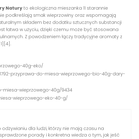
ry Natury
to ekologiczna mieszanka 11 starannie
ólnie podkreślają smak wieprzowiny oraz wspomagają
, naturalnym składem bez dodatku sztucznych substancji
est łatwa w użyciu, dzięki czemu może być stosowana
kulinarnych. Z powodzeniem łączy tradycyjne aromaty z
][4].
eprzowego-40g-eko/
y/3792-przyprawa-do-miesa-wieprzowego-bio-40g-dary-
-do-miesa-wieprzowego-40g/9434
-miesa-wieprzowego-eko-40-g/
o odżywianiu dla ludzi, którzy nie mają czasu na
, sprawdzone porady i konkretna wiedza o tym, jak jeść