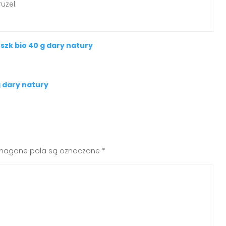
uzel.
zk bio 40 g dary natury
g dary natury
agane pola są oznaczone
*