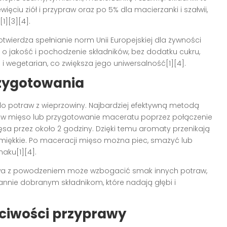
ęciu ziół i przypraw oraz po 5% dla macierzanki i szałwii,
][3][4].
otwierdza spełnianie norm Unii Europejskiej dla żywności
o jakość i pochodzenie składników, bez dodatku cukru,
i wegetarian, co zwiększa jego uniwersalność[1][4].
rzygotowania
o potraw z wieprzowiny. Najbardziej efektywną metodą
o w mięso lub przygotowanie maceratu poprzez połączenie
sa przez około 2 godziny. Dzięki temu aromaty przenikają
i miękkie. Po maceracji mięso można piec, smażyć lub
aku[1][4].
awa z powodzeniem może wzbogacić smak innych potraw,
rannie dobranym składnikom, które nadają głębi i
ściwości przyprawy