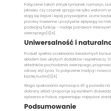
Połączenie takich ziół jak tymianek, rozmaryn, s
jałowiec czy czosnek sprzyja nie tylko walorom 
stają się lżejsze i lepiej przyswajalne. Liczne ba
procesy trawienne i pozytywnie wpływają na meta
podwójną funkcję – nadaje potrawom intensywn
zwierzęcego[1][4].
Uniwersalność i naturaln
Produkt spełnia oczekiwania świadomych konsu
składem bez ukrytych dodatków i wypełniaczy. Dzi
składników pochodzenia zwierzęcego, przyprawa
zdrowy styl życia. To połączenie tradycji i now
każdej kuchni[1][4].
Waga opakowania wynosząca 40 g pozwala na 
dobrany skład i proporcje są wynikiem doświadc
wytwarza w Polsce, zapewniając najwyższe stand
Podsumowanie