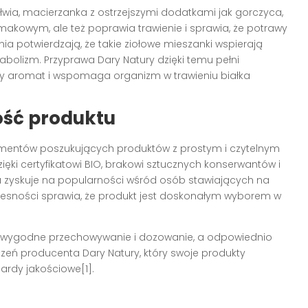
załwia, macierzanka z ostrzejszymi dodatkami jak gorczyca,
smakowym, ale też poprawia trawienie i sprawia, że potrawy
dania potwierdzają, że takie ziołowe mieszanki wspierają
bolizm. Przyprawa Dary Natury dzięki temu pełni
y aromat i wspomaga organizm w trawieniu białka
ość produktu
mentów poszukujących produktów z prostym i czytelnym
ęki certyfikatowi BIO, brakowi sztucznych konserwantów i
 zyskuje na popularności wśród osób stawiających na
oczesności sprawia, że produkt jest doskonałym wyborem w
wygodne przechowywanie i dozowanie, a odpowiednio
zeń producenta Dary Natury, który swoje produkty
ardy jakościowe[1].