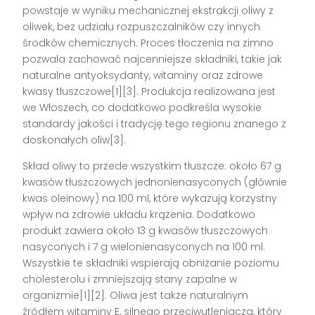
powstaje w wyniku mechanicznej ekstrakcji oliwy z
oliwek, bez udziału rozpuszczalników czy innych
środków chemicznych. Proces tłoczenia na zimno
pozwala zachować najcenniejsze składniki, takie jak
naturalne antyoksydanty, witaminy oraz zdrowe
kwasy tłuszczowe[1][3]. Produkcja realizowana jest
we Włoszech, co dodatkowo podkreśla wysokie
standardy jakości i tradycję tego regionu znanego z
doskonałych oliw[3].
Skład oliwy to przede wszystkim tłuszcze: około 67 g
kwasów tłuszczowych jednonienasyconych (głównie
kwas oleinowy) na 100 ml, które wykazują korzystny
wpływ na zdrowie układu krążenia. Dodatkowo
produkt zawiera około 13 g kwasów tłuszczowych
nasyconych i 7 g wielonienasyconych na 100 ml.
Wszystkie te składniki wspierają obniżanie poziomu
cholesterolu i zmniejszają stany zapalne w
organizmie[1][2]. Oliwa jest także naturalnym
źródłem witaminy E, silnego przeciwutleniacza, który