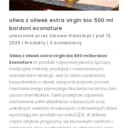
oliwa z oliwek extra virgin bio 500 ml
bordoni econature
utworzone przez
Zdrowe-Kalorie.pl
|
paź 13,
2025
|
Produkty
|
0 komentarzy
Oliwa z oliwek extra virgin bio 500 ml Bordoni
Econature
to produkt najwyższej jakości, łączący
tradycyjne metody produkcji z nowoczesnymi
standardami ekologii. Jest to oliwa uzyskiwana
bezpośrednio z oliwek, wyłącznie poprzez proces
mechanicznego pierwszego tłoczenia na zimno, bez
użycia chemikaliów. Takie podejście zapewnia
zachowanie pełni składników odżywczych oraz
unikalnych walorów smakowych i zdrowotnych, które
wyróżniają ten produkt na rynku[1][3]. W dalszej
części artykułu przyjrzymy się kluczowym cechom i
zaletom tej oliwy, podkreślając jej właściwości oraz