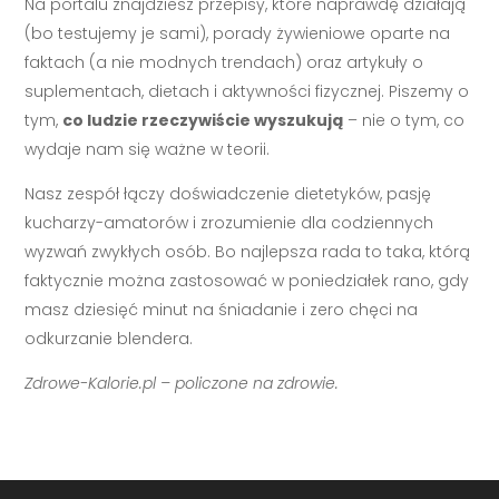
Na portalu znajdziesz przepisy, które naprawdę działają
(bo testujemy je sami), porady żywieniowe oparte na
faktach (a nie modnych trendach) oraz artykuły o
suplementach, dietach i aktywności fizycznej. Piszemy o
tym,
co ludzie rzeczywiście wyszukują
– nie o tym, co
wydaje nam się ważne w teorii.
Nasz zespół łączy doświadczenie dietetyków, pasję
kucharzy-amatorów i zrozumienie dla codziennych
wyzwań zwykłych osób. Bo najlepsza rada to taka, którą
faktycznie można zastosować w poniedziałek rano, gdy
masz dziesięć minut na śniadanie i zero chęci na
odkurzanie blendera.
Zdrowe-Kalorie.pl – policzone na zdrowie.