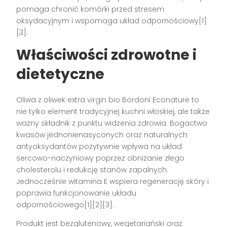
pomaga chronić komórki przed stresem
oksydacyjnym i wspomaga układ odpornościowy[1]
[3].
Właściwości zdrowotne i
dietetyczne
Oliwa z oliwek extra virgin bio Bordoni Econature to
nie tylko element tradycyjnej kuchni włoskiej, ale także
ważny składnik z punktu widzenia zdrowia. Bogactwo
kwasów jednonienasyconych oraz naturalnych
antyoksydantów pozytywnie wpływa na układ
sercowo-naczyniowy poprzez obniżanie złego
cholesterolu i redukcję stanów zapalnych.
Jednocześnie witamina E wspiera regenerację skóry i
poprawia funkcjonowanie układu
odpornościowego[1][2][3].
Produkt jest bezglutenowy, wegetariański oraz