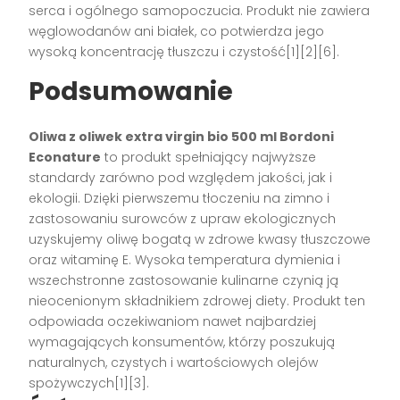
serca i ogólnego samopoczucia. Produkt nie zawiera
węglowodanów ani białek, co potwierdza jego
wysoką koncentrację tłuszczu i czystość[1][2][6].
Podsumowanie
Oliwa z oliwek extra virgin bio 500 ml Bordoni
Econature
to produkt spełniający najwyższe
standardy zarówno pod względem jakości, jak i
ekologii. Dzięki pierwszemu tłoczeniu na zimno i
zastosowaniu surowców z upraw ekologicznych
uzyskujemy oliwę bogatą w zdrowe kwasy tłuszczowe
oraz witaminę E. Wysoka temperatura dymienia i
wszechstronne zastosowanie kulinarne czynią ją
nieocenionym składnikiem zdrowej diety. Produkt ten
odpowiada oczekiwaniom nawet najbardziej
wymagających konsumentów, którzy poszukują
naturalnych, czystych i wartościowych olejów
spożywczych[1][3].