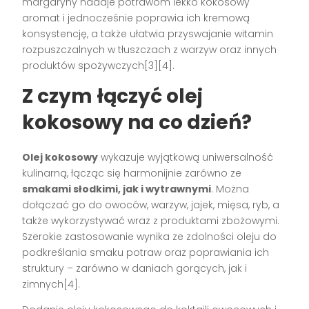
margaryny nadaje potrawom lekko kokosowy
aromat i jednocześnie poprawia ich kremową
konsystencję, a także ułatwia przyswajanie witamin
rozpuszczalnych w tłuszczach z warzyw oraz innych
produktów spożywczych[3][4].
Z czym łączyć olej
kokosowy na co dzień?
Olej kokosowy
wykazuje wyjątkową uniwersalność
kulinarną, łącząc się harmonijnie zarówno ze
smakami słodkimi, jak i wytrawnymi
. Można
dołączać go do owoców, warzyw, jajek, mięsa, ryb, a
także wykorzystywać wraz z produktami zbożowymi.
Szerokie zastosowanie wynika ze zdolności oleju do
podkreślania smaku potraw oraz poprawiania ich
struktury – zarówno w daniach gorących, jak i
zimnych[4].