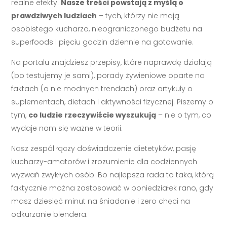
realne efekty.
Nasze treści powstają z myślą o
prawdziwych ludziach
– tych, którzy nie mają
osobistego kucharza, nieograniczonego budżetu na
superfoods i pięciu godzin dziennie na gotowanie.
Na portalu znajdziesz przepisy, które naprawdę działają
(bo testujemy je sami), porady żywieniowe oparte na
faktach (a nie modnych trendach) oraz artykuły o
suplementach, dietach i aktywności fizycznej. Piszemy o
tym,
co ludzie rzeczywiście wyszukują
– nie o tym, co
wydaje nam się ważne w teorii.
Nasz zespół łączy doświadczenie dietetyków, pasję
kucharzy-amatorów i zrozumienie dla codziennych
wyzwań zwykłych osób. Bo najlepsza rada to taka, którą
faktycznie można zastosować w poniedziałek rano, gdy
masz dziesięć minut na śniadanie i zero chęci na
odkurzanie blendera.