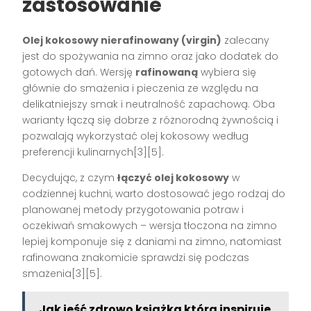
zastosowanie
Olej kokosowy nierafinowany (virgin)
zalecany
jest do spożywania na zimno oraz jako dodatek do
gotowych dań. Wersję
rafinowaną
wybiera się
głównie do smażenia i pieczenia ze względu na
delikatniejszy smak i neutralność zapachową. Oba
warianty łączą się dobrze z różnorodną żywnością i
pozwalają wykorzystać olej kokosowy według
preferencji kulinarnych[3][5].
Decydując, z czym
łączyć olej kokosowy
w
codziennej kuchni, warto dostosować jego rodzaj do
planowanej metody przygotowania potraw i
oczekiwań smakowych – wersja tłoczona na zimno
lepiej komponuje się z daniami na zimno, natomiast
rafinowana znakomicie sprawdzi się podczas
smażenia[3][5].
Jak jeść zdrowo książka która inspiruje