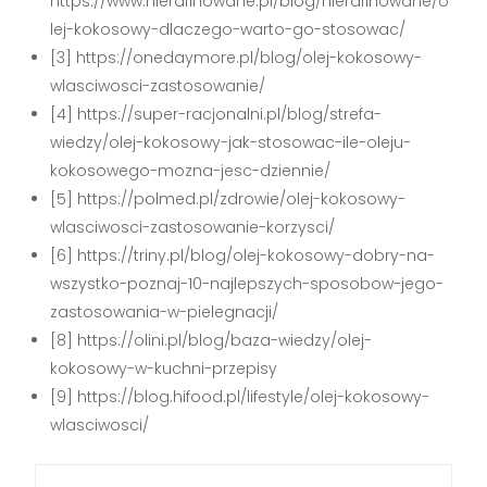
https://www.nierafinowane.pl/blog/nierafinowane/o
lej-kokosowy-dlaczego-warto-go-stosowac/
[3] https://onedaymore.pl/blog/olej-kokosowy-
wlasciwosci-zastosowanie/
[4] https://super-racjonalni.pl/blog/strefa-
wiedzy/olej-kokosowy-jak-stosowac-ile-oleju-
kokosowego-mozna-jesc-dziennie/
[5] https://polmed.pl/zdrowie/olej-kokosowy-
wlasciwosci-zastosowanie-korzysci/
[6] https://triny.pl/blog/olej-kokosowy-dobry-na-
wszystko-poznaj-10-najlepszych-sposobow-jego-
zastosowania-w-pielegnacji/
[8] https://olini.pl/blog/baza-wiedzy/olej-
kokosowy-w-kuchni-przepisy
[9] https://blog.hifood.pl/lifestyle/olej-kokosowy-
wlasciwosci/