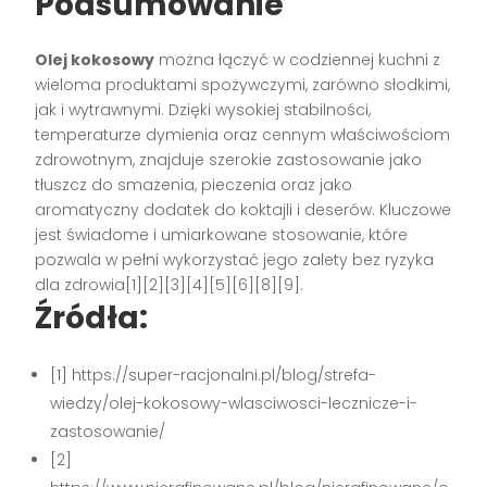
Podsumowanie
Olej kokosowy
można łączyć w codziennej kuchni z
wieloma produktami spożywczymi, zarówno słodkimi,
jak i wytrawnymi. Dzięki wysokiej stabilności,
temperaturze dymienia oraz cennym właściwościom
zdrowotnym, znajduje szerokie zastosowanie jako
tłuszcz do smażenia, pieczenia oraz jako
aromatyczny dodatek do koktajli i deserów. Kluczowe
jest świadome i umiarkowane stosowanie, które
pozwala w pełni wykorzystać jego zalety bez ryzyka
dla zdrowia[1][2][3][4][5][6][8][9].
Źródła:
[1] https://super-racjonalni.pl/blog/strefa-
wiedzy/olej-kokosowy-wlasciwosci-lecznicze-i-
zastosowanie/
[2]