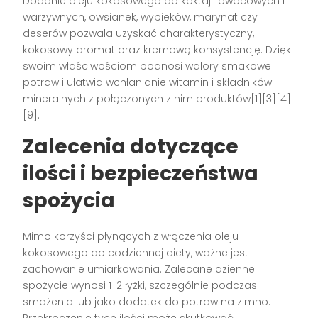
Dodanie oleju kokosowego do koktajli owocowych i
warzywnych, owsianek, wypieków, marynat czy
deserów pozwala uzyskać charakterystyczny,
kokosowy aromat oraz kremową konsystencję. Dzięki
swoim właściwościom podnosi walory smakowe
potraw i ułatwia wchłanianie witamin i składników
mineralnych z połączonych z nim produktów[1][3][4]
[9].
Zalecenia dotyczące
ilości i bezpieczeństwa
spożycia
Mimo korzyści płynących z włączenia oleju
kokosowego do codziennej diety, ważne jest
zachowanie umiarkowania. Zalecane dzienne
spożycie wynosi 1-2 łyżki, szczególnie podczas
smażenia lub jako dodatek do potraw na zimno.
Przekroczenie tych ilości może skutkować