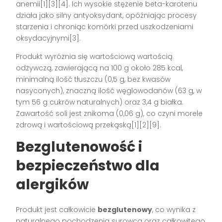
anemii[1][3][4]. Ich wysokie stężenie beta-karotenu
działa jako silny antyoksydant, opóźniając procesy
starzenia i chroniąc komórki przed uszkodzeniami
oksydacyjnymi[3].
Produkt wyróżnia się wartościową wartością
odżywczą, zawierającą na 100 g około 285 kcal,
minimalną ilość tłuszczu (0,5 g, bez kwasów
nasyconych), znaczną ilość węglowodanów (63 g, w
tym 56 g cukrów naturalnych) oraz 3,4 g białka.
Zawartość soli jest znikoma (0,06 g), co czyni morele
zdrową i wartościową przekąską[1][2][9].
Bezglutenowość i
bezpieczeństwo dla
alergików
Produkt jest całkowicie
bezglutenowy
, co wynika z
naturalnego pochodzenia surowca oraz całkowitego