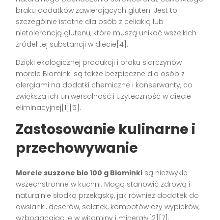
braku dodatków zawierających gluten. Jest to
szczególnie istotne dla osób z celiakią lub
nietolerancją glutenu, które muszą unikać wszelkich
źródeł tej substancji w diecie[4].
Dzięki ekologicznej produkcji i braku siarczynów
morele Biominki są także bezpieczne dla osób z
alergiami na dodatki chemiczne i konserwanty, co
zwiększa ich uniwersalność i użyteczność w diecie
eliminacyjnej[1][5].
Zastosowanie kulinarne i
przechowywanie
Morele suszone bio 100 g Biominki
są niezwykle
wszechstronne w kuchni. Mogą stanowić zdrową i
naturalnie słodką przekąskę, jak również dodatek do
owsianki, deserów, sałatek, kompotów czy wypieków,
wzbogacając je w witaminy i minerały[2][7].