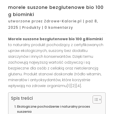
morele suszone bezglutenowe bio 100
g biominki
utworzone przez
Zdrowe-Kalorie.pl
|
paź 8,
2025
|
Produkty
|
0 komentarzy
Morele suszone bezglutenowe bio 100 g Biominki
to naturalny produkt pochodzący z certyfikowanych
upraw ekologicznych, suszony bez dodatku
siarczynów i innych konserwantów. Dzięki temu
zachowują najwyższą wartość odżywczą i są
bezpieczne dla osób z celiakią oraz nietolerancją
glutenu. Produkt stanowi doskonałe źródło witamin,
minerałów i antyoksydantów, które korzystnie
wpływają na zdrowie organizmu[1][2][4].
Spis treści
Ekologiczne pochodzenie i naturalny proces
suszenia