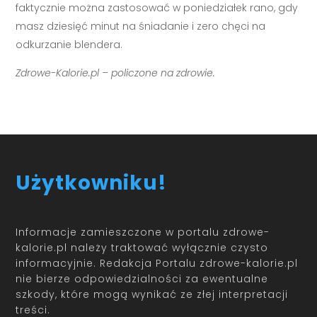
faktycznie można zastosować w poniedziałek rano, gdy
masz dziesięć minut na śniadanie i zero chęci na
odkurzanie blendera.
Zdrowe-Kalorie.pl – policzone na zdrowie.
Użytkowniku!
Informacje zamieszczone w portalu zdrowe-
kalorie.pl należy traktować wyłącznie czysto
informacyjnie. Redakcja Portalu zdrowe-kalorie.pl
nie bierze odpowiedzialności za ewentualne
szkody, które mogą wynikać ze złej interpretacji
treści.