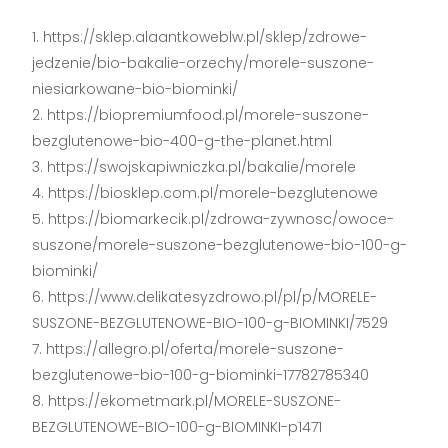
https://sklep.alaantkoweblw.pl/sklep/zdrowe-
jedzenie/bio-bakalie-orzechy/morele-suszone-
niesiarkowane-bio-biominki/
https://biopremiumfood.pl/morele-suszone-
bezglutenowe-bio-400-g-the-planet.html
https://swojskapiwniczka.pl/bakalie/morele
https://biosklep.com.pl/morele-bezglutenowe
https://biomarkecik.pl/zdrowa-zywnosc/owoce-
suszone/morele-suszone-bezglutenowe-bio-100-g-
biominki/
https://www.delikatesyzdrowo.pl/pl/p/MORELE-
SUSZONE-BEZGLUTENOWE-BIO-100-g-BIOMINKI/7529
https://allegro.pl/oferta/morele-suszone-
bezglutenowe-bio-100-g-biominki-17782785340
https://ekometmark.pl/MORELE-SUSZONE-
BEZGLUTENOWE-BIO-100-g-BIOMINKI-p1471