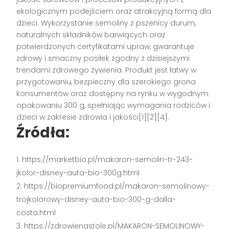
ekologicznym podejściem oraz atrakcyjną formą dla
dzieci. Wykorzystanie semoliny z pszenicy durum,
naturalnych składników barwiących oraz
potwierdzonych certyfikatami upraw, gwarantuje
zdrowy i smaczny posiłek zgodny z dzisiejszymi
trendami zdrowego żywienia. Produkt jest łatwy w
przygotowaniu, bezpieczny dla szerokiego grona
konsumentów oraz dostępny na rynku w wygodnym
opakowaniu 300 g, spełniając wymagania rodziców i
dzieci w zakresie zdrowia i jakości[1][2][4].
Źródła:
https://marketbio.pl/makaron-semolin-tr-243-
jkolor-disney-auta-bio-300g.html
https://biopremiumfood.pl/makaron-semolinowy-
trojkolorowy-disney-auta-bio-300-g-dalla-
costa.html
https://zdrowienastole.pl/MAKARON-SEMOLINOWY-