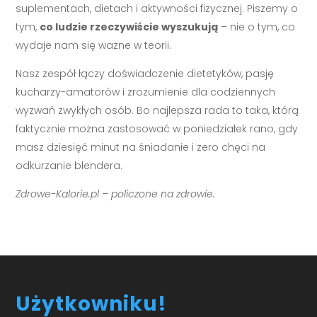
suplementach, dietach i aktywności fizycznej. Piszemy o
tym,
co ludzie rzeczywiście wyszukują
– nie o tym, co
wydaje nam się ważne w teorii.
Nasz zespół łączy doświadczenie dietetyków, pasję
kucharzy-amatorów i zrozumienie dla codziennych
wyzwań zwykłych osób. Bo najlepsza rada to taka, którą
faktycznie można zastosować w poniedziałek rano, gdy
masz dziesięć minut na śniadanie i zero chęci na
odkurzanie blendera.
Zdrowe-Kalorie.pl – policzone na zdrowie.
Użytkowniku!