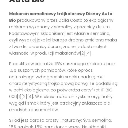
Makaron semolinowy trójkolorowy Disney Auta
Bio
produkowany przez Dalla Costa to ekologiczny
makaron wykonany z semoliny z pszenicy durum.
Podstawowym składnikiem jest właśnie semolina,
czyli wysokiej jakości bardzo drobno zmielona mąka
z twardej pszenicy durum, znanej z doskonałych
własności w produkcji makaronów[2][4].
Produkt zawiera także 1,5% suszonego szpinaku oraz
1,5% suszonych pomidorów, które oprócz
naturalnego wzbogacenia smaku, nadają mu
charakterystyczną trójkolorową barwę. Te dodatki są
w pełni ekologiczne, co potwierdza certyfikat IT-BIO-
006[1][2][4]. W efekcie makaron zyskuje oryginalny
wygląd i smak, który jest atrakcyjny zwłaszcza dla
młodych konsumentów.
Skład jest bardzo prosty i naturalny: 97% semolina,
1,5% szpinak, 1,5% pomidory – wszystkie składniki