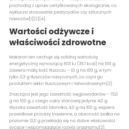
pochodzą z upraw certyfikowanych ekologicznie, co
wyklucza stosowanie pestycydów czy sztucznych
nawozów[1][2][4].
Wartości odżywcze i
właściwości zdrowotne
Makaron ten cechuje się solidną wartością
energetyczną wynoszącą 1513 kJ (357 kcal) na 100 g.
Zawiera małą ilość tłuszczu – 1,0 g na 100 g, w tym
tylko 0,3 g tłuszczów nasyconych, co czyni go
produktem lekko tłuszczowym i łatwostrawnym[2].
Znacząca jest jego zawartość węglowodanów – 73,0
g na 100 g, z czego cukry stanowią jedynie 4,0 g.
Wysoka zawartość błonnika, 4,0 g na 100 g, wspiera
prawidłowe procesy trawienne, a obecność białka na
poziomie 12,0 g przekłada się na dobre właściwości
sycące i wspomagające rozwój organizmu[2].