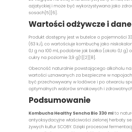
azjatyckiej i może być wykorzystywana jako zd
sosach[5][6].
Wartości odżywcze i dane
Produkt dostępny jest w butelce o pojemności 330
(63 kJ), co wartościuje kombuchę jako niskokalo
0,1 g na 100 ml, podobnie jak białka (około 0,1 g
cukry na poziomie 3,9 g[1][2][8].
Obecność naturalnie powstającego alkoholu na p
wartości uznawanych za bezpieczne w napojach
być przechowywany w lodówce i po otwarciu spo
optymalnych walorów smakowych i zdrowotnych[
Podsumowanie
Kombucha Healthy Sencha Bio 330 ml
to natur
antyoksydacyjne właściwości zielonej herbaty s
żywych kultur SCOBY. Dzięki procesowi fermentacj