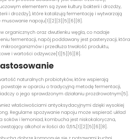
luczowym elementem są żywe kultury bakterii i drożdży,
ii i drożdży), które katalizują fermentację i wytwarzają
musowanie napoju[1][2][3][5][6][8].
w organicznych oraz dwutlenku węgla, co nadaje
niu fermentacji, napój poddawany jest pasteryzacji, która
ikroorganizmów i przedłuża trwałość produktu,
we i wartości odżywcze[1][5][6][8].
zastosowanie
rtość naturalnych probiotyków, które wspierają
ój powstaje w oparciu o tradycyjną metodę fermentacji,
świadczy o jego sprawdzonym działaniu prozdrowotnym[5].
wnież właściwościami antyoksydacyjnymi dzięki wysokiej
olong. Regularne spożywanie napoju może wspierać układ
dla soków i lemoniad, kombucha jest niskokaloryczna,
wstający alkohol w ilości do 0,5%[1][2][5][6][8].
ombucha dobrze komponuje się z potrawami kuchni