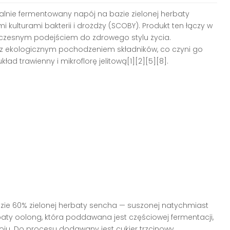
alnie fermentowany napój na bazie zielonej herbaty
ulturami bakterii i drożdży (SCOBY). Produkt ten łączy w
oczesnym podejściem do zdrowego stylu życia.
z ekologicznym pochodzeniem składników, co czyni go
 trawienny i mikroflorę jelitową[1][2][5][8].
ie 60% zielonej herbaty sencha — suszonej natychmiast
aty oolong, która poddawana jest częściowej fermentacji,
u. Do procesu dodawany jest cukier trzcinowy,