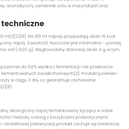
rowy, aromatyczny zamiennik octu w marynatach oraz
 techniczne
 ml[1][2][9]. Na 100 ml napoju przypadają około 15 kcal
ryczny napój. Zawartość tłuszczów jest minimalna – poniżej
) oraz soli (<0,02 g). Węglowodany stanowią około 4 g, w tym
oziomie do 0,5% wynika z fermentacji i nie przekracza
 fermentowanych bezalkoholowych[2]. Produkt powinien
żyty w ciągu 3 dni, co gwarantuje zachowanie
1][8].
alny, ekologiczny napój fermentowany łączący w sobie
encha i herbaty oolong z korzyściami probiotycznymi
i i dodatkowej pasteryzacji produkt cechuje się trwałością