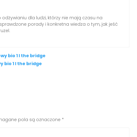
o odżywianiu dla ludzi, którzy nie mają czasu na
, sprawdzone porady i konkretna wiedza o tym, jak jeść
uzel.
 bio 1 l the bridge
bio 1 l the bridge
agane pola są oznaczone
*