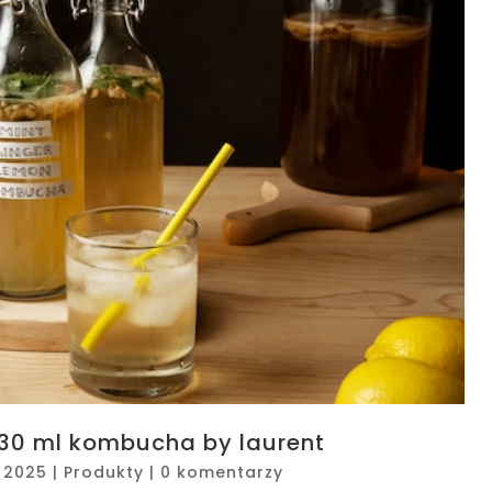
30 ml kombucha by laurent
, 2025
|
Produkty
|
0 komentarzy