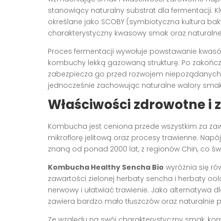
stanowiący naturalny substrat dla fermentacji. K
określane jako SCOBY (symbiotyczna kultura bakter
charakterystyczny kwasowy smak oraz naturalne 
Proces fermentacji wywołuje powstawanie kwasó
kombuchy lekką gazowaną strukturę. Po zakończe
zabezpiecza go przed rozwojem niepożądanych m
jednocześnie zachowując naturalne walory smako
Właściwości zdrowotne i 
Kombucha jest ceniona przede wszystkim za zawa
mikroflorę jelitową oraz procesy trawienne. Nap
znaną od ponad 2000 lat, z regionów Chin, co 
Kombucha Healthy Sencha Bio
wyróżnia się ró
zawartości zielonej herbaty sencha i herbaty o
nerwowy i ułatwiać trawienie. Jako alternatywa 
zawiera bardzo mało tłuszczów oraz naturalnie po
Ze względu na swój charakterystyczny smak, k