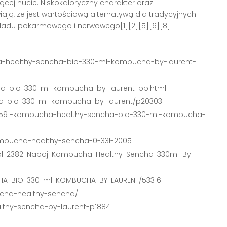
cej nucie. Niskokaloryczny charakter oraz
ają, że jest wartościową alternatywą dla tradycyjnych
ładu pokarmowego i nerwowego[1][2][5][6][8].
a-healthy-sencha-bio-330-ml-kombucha-by-laurent-
ha-bio-330-ml-kombucha-by-laurent-bp.html
ha-bio-330-ml-kombucha-by-laurent/p20303
e/4591-kombucha-healthy-sencha-bio-330-ml-kombucha-
kombucha-healthy-sencha-0-33l-2005
-pol-2382-Napoj-Kombucha-Healthy-Sencha-330ml-By-
CHA-BIO-330-ml-KOMBUCHA-BY-LAURENT/53316
ucha-healthy-sencha/
lthy-sencha-by-laurent-p1884