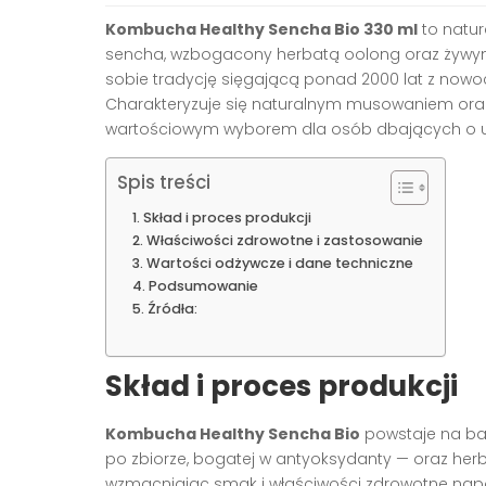
Kombucha Healthy Sencha Bio 330 ml
to natur
sencha, wzbogacony herbatą oolong oraz żywymi k
sobie tradycję sięgającą ponad 2000 lat z now
Charakteryzuje się naturalnym musowaniem ora
wartościowym wyborem dla osób dbających o układ
Spis treści
Skład i proces produkcji
Właściwości zdrowotne i zastosowanie
Wartości odżywcze i dane techniczne
Podsumowanie
Źródła:
Skład i proces produkcji
Kombucha Healthy Sencha Bio
powstaje na baz
po zbiorze, bogatej w antyoksydanty — oraz herb
wzmacniając smak i właściwości zdrowotne napoj