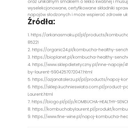
oraz unikalnym smakiem o lekko kwaśnej i musują
wyselekcjonowane, certyfikowane składniki sprawi
napojów słodzonych i może wspierać zdrowie uk
Źródła:
https://arkanasmaku.pl/pl/products/kombuch
85221
https://organic24.pl/kombucha-healthy-senc
https://bioplanet.pl/kombucha-healthy-senc
https://www.sklepdietetyczny.pl/inne-napoj
by-laurent-5904257072047.html
https://azjanatalerzu.pl/pl/products/napoj-
https://sklep.kuchnieswiata.com.pl/product
Laurent.html
https://biogo.pl/pl/p/KOMBUCHA-HEALTHY-SEN
https://kombuchabylaurent.pl/produkt/komb
https://www.fine-wine.pl/napoj-kombucha-hea