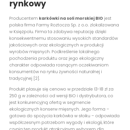
rynkowy
Producentem
karkówki na soli morskiej BIO
jest
polska firma Farmy Roztocza Sp. z o.o. zlokalizowana
w Księżpolu. Firma ta zdobywa reputację dzięki
konsekwentnemu stosowaniu wysokich standardów
jakościowych oraz ekologicznych w produkcji
wyrobów mięsnych. Podkreślenie lokalnego
pochodzenia produktu oraz jego ekologiczny
charakter odpowiada rosnącym oczekiwaniom
konsumentów na rynku żywności naturalnej i
tradycyjnej [2].
Produkt plasuje się cenowo w przedziale 13-18 zł za
250 g w zależności od wersji BIO i dystrybutora, co
jest konkurencyjną ofertą w segmencie
ekologicznych konserw mięsnych. Jego forma –
gotowa do spożycia karkówka w słoiku – odpowiada
współczesnym potrzebom wygody i ekologii, które
czynią ten produkt atrakcyjnym wyborem dla