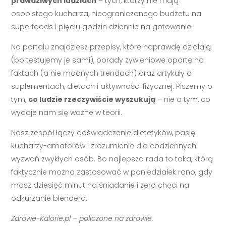
prawdziwych ludziach
– tych, którzy nie mają
osobistego kucharza, nieograniczonego budżetu na
superfoods i pięciu godzin dziennie na gotowanie.
Na portalu znajdziesz przepisy, które naprawdę działają
(bo testujemy je sami), porady żywieniowe oparte na
faktach (a nie modnych trendach) oraz artykuły o
suplementach, dietach i aktywności fizycznej. Piszemy o
tym,
co ludzie rzeczywiście wyszukują
– nie o tym, co
wydaje nam się ważne w teorii.
Nasz zespół łączy doświadczenie dietetyków, pasję
kucharzy-amatorów i zrozumienie dla codziennych
wyzwań zwykłych osób. Bo najlepsza rada to taka, którą
faktycznie można zastosować w poniedziałek rano, gdy
masz dziesięć minut na śniadanie i zero chęci na
odkurzanie blendera.
Zdrowe-Kalorie.pl – policzone na zdrowie.