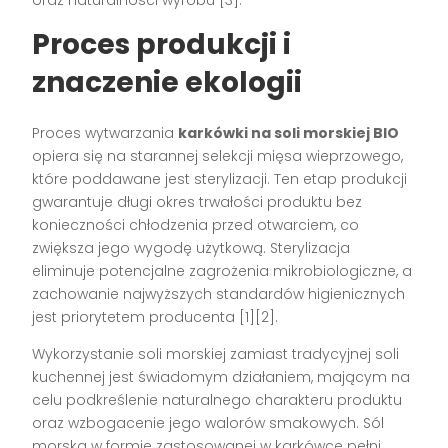
oraz naturalności wyrobu [3].
Proces produkcji i
znaczenie ekologii
Proces wytwarzania
karkówki na soli morskiej BIO
opiera się na starannej selekcji mięsa wieprzowego,
które poddawane jest sterylizacji. Ten etap produkcji
gwarantuje długi okres trwałości produktu bez
konieczności chłodzenia przed otwarciem, co
zwiększa jego wygodę użytkową. Sterylizacja
eliminuje potencjalne zagrożenia mikrobiologiczne, a
zachowanie najwyższych standardów higienicznych
jest priorytetem producenta [1][2].
Wykorzystanie soli morskiej zamiast tradycyjnej soli
kuchennej jest świadomym działaniem, mającym na
celu podkreślenie naturalnego charakteru produktu
oraz wzbogacenie jego walorów smakowych. Sól
morska w formie zastosowanej w karkówce pełni