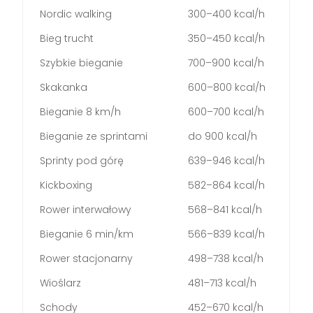
Nordic walking
300–400 kcal/h
Bieg trucht
350–450 kcal/h
Szybkie bieganie
700–900 kcal/h
Skakanka
600–800 kcal/h
Bieganie 8 km/h
600–700 kcal/h
Bieganie ze sprintami
do 900 kcal/h
Sprinty pod górę
639–946 kcal/h
Kickboxing
582–864 kcal/h
Rower interwałowy
568–841 kcal/h
Bieganie 6 min/km
566–839 kcal/h
Rower stacjonarny
498–738 kcal/h
Wioślarz
481–713 kcal/h
Schody
452–670 kcal/h