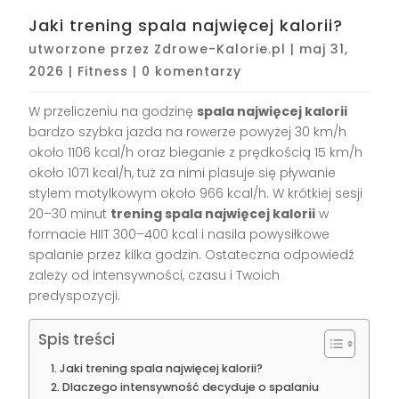
Jaki trening spala najwięcej kalorii?
utworzone przez
Zdrowe-Kalorie.pl
|
maj 31,
2026
|
Fitness
|
0 komentarzy
W przeliczeniu na godzinę
spala najwięcej kalorii
bardzo szybka jazda na rowerze powyżej 30 km/h
około 1106 kcal/h oraz bieganie z prędkością 15 km/h
około 1071 kcal/h, tuż za nimi plasuje się pływanie
stylem motylkowym około 966 kcal/h. W krótkiej sesji
20–30 minut
trening spala najwięcej kalorii
w
formacie HIIT 300–400 kcal i nasila powysiłkowe
spalanie przez kilka godzin. Ostateczna odpowiedź
zależy od intensywności, czasu i Twoich
predyspozycji.
Spis treści
Jaki trening spala najwięcej kalorii?
Dlaczego intensywność decyduje o spalaniu