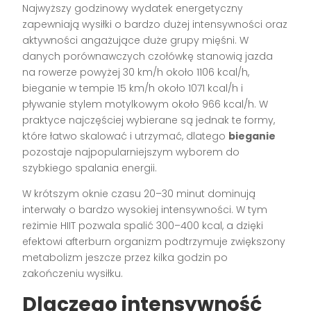
Najwyższy godzinowy wydatek energetyczny
zapewniają wysiłki o bardzo dużej intensywności oraz
aktywności angażujące duże grupy mięśni. W
danych porównawczych czołówkę stanowią jazda
na rowerze powyżej 30 km/h około 1106 kcal/h,
bieganie w tempie 15 km/h około 1071 kcal/h i
pływanie stylem motylkowym około 966 kcal/h. W
praktyce najczęściej wybierane są jednak te formy,
które łatwo skalować i utrzymać, dlatego
bieganie
pozostaje najpopularniejszym wyborem do
szybkiego spalania energii.
W krótszym oknie czasu 20–30 minut dominują
interwały o bardzo wysokiej intensywności. W tym
reżimie HIIT pozwala spalić 300–400 kcal, a dzięki
efektowi afterburn organizm podtrzymuje zwiększony
metabolizm jeszcze przez kilka godzin po
zakończeniu wysiłku.
Dlaczego intensywność