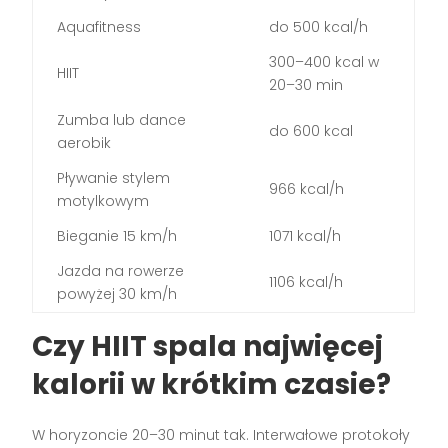
Aquafitness
do 500 kcal/h
300–400 kcal w
HIIT
20–30 min
Zumba lub dance
do 600 kcal
aerobik
Pływanie stylem
966 kcal/h
motylkowym
Bieganie 15 km/h
1071 kcal/h
Jazda na rowerze
1106 kcal/h
powyżej 30 km/h
Czy HIIT spala najwięcej
kalorii w krótkim czasie?
W horyzoncie 20–30 minut tak. Interwałowe protokoły