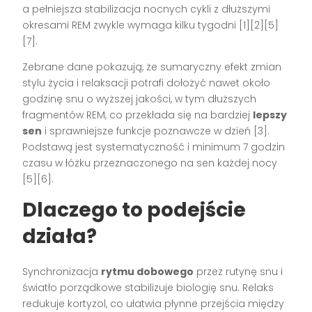
a pełniejsza stabilizacja nocnych cykli z dłuższymi
okresami REM zwykle wymaga kilku tygodni [1][2][5]
[7].
Zebrane dane pokazują, że sumaryczny efekt zmian
stylu życia i relaksacji potrafi dołożyć nawet około
godzinę snu o wyższej jakości, w tym dłuższych
fragmentów REM, co przekłada się na bardziej
lepszy
sen
i sprawniejsze funkcje poznawcze w dzień [3].
Podstawą jest systematyczność i minimum 7 godzin
czasu w łóżku przeznaczonego na sen każdej nocy
[5][6].
Dlaczego to podejście
działa?
Synchronizacja
rytmu dobowego
przez rutynę snu i
światło porządkowe stabilizuje biologię snu. Relaks
redukuje kortyzol, co ułatwia płynne przejścia między