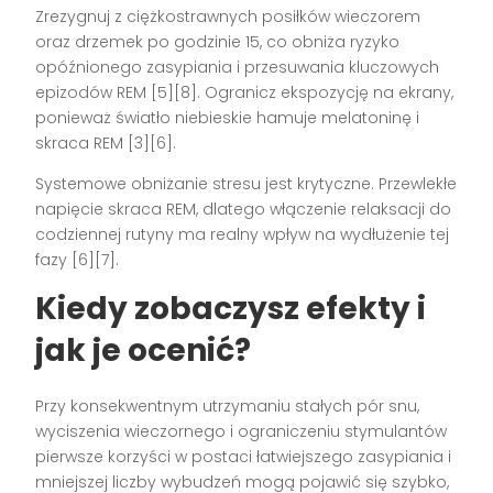
Zrezygnuj z ciężkostrawnych posiłków wieczorem
oraz drzemek po godzinie 15, co obniża ryzyko
opóźnionego zasypiania i przesuwania kluczowych
epizodów REM [5][8]. Ogranicz ekspozycję na ekrany,
ponieważ światło niebieskie hamuje melatoninę i
skraca REM [3][6].
Systemowe obniżanie stresu jest krytyczne. Przewlekłe
napięcie skraca REM, dlatego włączenie relaksacji do
codziennej rutyny ma realny wpływ na wydłużenie tej
fazy [6][7].
Kiedy zobaczysz efekty i
jak je ocenić?
Przy konsekwentnym utrzymaniu stałych pór snu,
wyciszenia wieczornego i ograniczeniu stymulantów
pierwsze korzyści w postaci łatwiejszego zasypiania i
mniejszej liczby wybudzeń mogą pojawić się szybko,