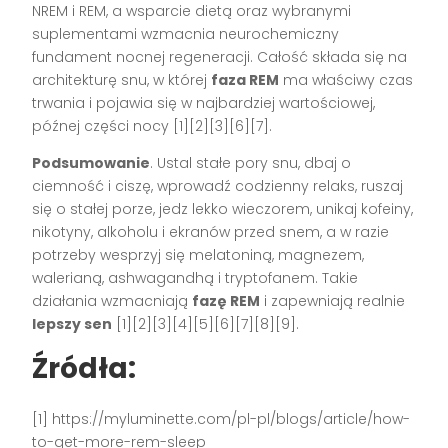
NREM i REM, a wsparcie dietą oraz wybranymi
suplementami wzmacnia neurochemiczny
fundament nocnej regeneracji. Całość składa się na
architekturę snu, w której
faza REM
ma właściwy czas
trwania i pojawia się w najbardziej wartościowej,
późnej części nocy [1][2][3][6][7].
Podsumowanie
. Ustal stałe pory snu, dbaj o
ciemność i ciszę, wprowadź codzienny relaks, ruszaj
się o stałej porze, jedz lekko wieczorem, unikaj kofeiny,
nikotyny, alkoholu i ekranów przed snem, a w razie
potrzeby wesprzyj się melatoniną, magnezem,
walerianą, ashwagandhą i tryptofanem. Takie
działania wzmacniają
fazę REM
i zapewniają realnie
lepszy sen
[1][2][3][4][5][6][7][8][9].
Źródła:
[1] https://myluminette.com/pl-pl/blogs/article/how-
to-get-more-rem-sleep