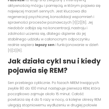
Faza REM
to etap snu związany z intensywną
aktywnością mózgu i pamięcią, w którym pojawia się
najwięcej marzeń sennych. Jest kluczowa dla
regeneracji psychicznej, konsolidacji wspomnień i
sprawności procesów poznawczych [1][2][6]. Jej
niedobór odbija się na koncentracji, nastroju i
zdolności uczenia się, dlatego dążenie do jej
stabilnego udziału w całonocnym odpoczynku
realnie wspiera
lepszy sen
i funkcjonowanie w dzień
[1][2][6].
Jak działa cykl snu i kiedy
pojawia się REM?
Sen przebiega cyklicznie. Po fazach NREM trwających
zwykle 80 do 100 minut następuje pierwsza REM, która
początkowo zajmuje około 15 minut. Całość
powtarza się 4 do 5 razy w nocy, a kolejne okresy REM
ulegają stopniowemu wydłużeniu w drugiej połowie