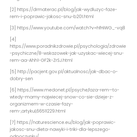
[2] https://drmaterac.pl/blog/jak-wydluzyc-faze-
rem-i-poprawic-jakosc-snu-b201.html
[3] https://www.youtube.com/watch?v=hfHiWG_-vq8
[4]
https://www.poradnikzdrowie.pl/psychologia/zdrowie
-psychiczne/8-wskazowek-jak-uzyskac-wiecej-snu-
rem-aa-Ahh1-GF2k-ZrSJ.html
[5] http://pacjent.gov.pl/aktualnosc/jak-dbac-o-
dobry-sen
[6] https://www.medonet.pl/psyche,faza-rem—to-
wtedy-mamy-najwiecej-snow–co-sie-dzieje-z-
organizmem-w-czasie-fazy-
rem-,artykul,66511229.html
[7] https://naturescience.eu/blog/jak-poprawic-
jakosc-snu-dieta-nawyki-i-triki-dla-lepszego-
odpoczynku/