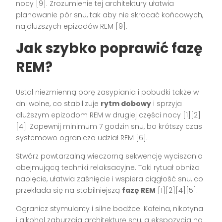
nocy [9]. Zrozumienie tej architektury ułatwia
planowanie pór snu, tak aby nie skracać końcowych,
najdłuższych epizodów REM [9].
Jak szybko poprawić fazę
REM?
Ustal niezmienną porę zasypiania i pobudki także w
dni wolne, co stabilizuje
rytm dobowy
i sprzyja
dłuższym epizodom REM w drugiej części nocy [1][2]
[4]. Zapewnij minimum 7 godzin snu, bo krótszy czas
systemowo ogranicza udział REM [6].
Stwórz powtarzalną wieczorną sekwencję wyciszania
obejmującą techniki relaksacyjne. Taki rytuał obniża
napięcie, ułatwia zaśnięcie i wspiera ciągłość snu, co
przekłada się na stabilniejszą
fazę REM
[1][2][4][5].
Ogranicz stymulanty i silne bodźce. Kofeina, nikotyna
i alkohol zaburzają architekturę snu, a ekspozycja na