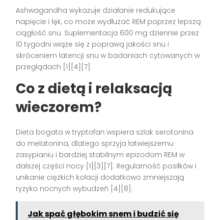
Ashwagandha wykazuje działanie redukujące
napięcie i lęk, co może wydłużać REM poprzez lepszą
ciągłość snu. Suplementacja 600 mg dziennie przez
10 tygodni wiąże się z poprawą jakości snu i
skróceniem latencji snu w badaniach cytowanych w
przeglądach [1][4][7].
Co z dietą i relaksacją
wieczorem?
Dieta bogata w tryptofan wspiera szlak serotonina
do melatonina, dlatego sprzyja łatwiejszemu
zasypianiu i bardziej stabilnym epizodom REM w
dalszej części nocy [1][3][7]. Regularność posiłków i
unikanie ciężkich kolacji dodatkowo zmniejszają
ryzyko nocnych wybudzeń [4][8].
Jak spać głębokim snem i budzić się