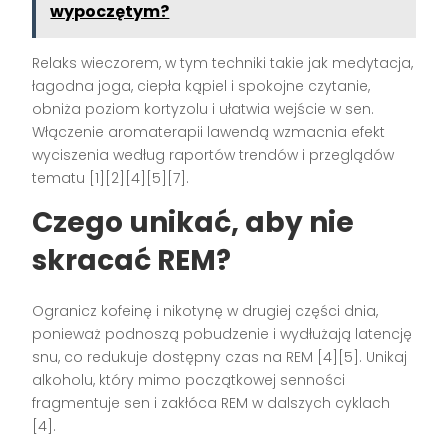
wypoczętym?
Relaks wieczorem, w tym techniki takie jak medytacja,
łagodna joga, ciepła kąpiel i spokojne czytanie,
obniża poziom kortyzolu i ułatwia wejście w sen.
Włączenie aromaterapii lawendą wzmacnia efekt
wyciszenia według raportów trendów i przeglądów
tematu [1][2][4][5][7].
Czego unikać, aby nie
skracać REM?
Ogranicz kofeinę i nikotynę w drugiej części dnia,
ponieważ podnoszą pobudzenie i wydłużają latencję
snu, co redukuje dostępny czas na REM [4][5]. Unikaj
alkoholu, który mimo początkowej senności
fragmentuje sen i zakłóca REM w dalszych cyklach
[4].