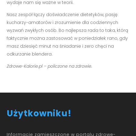
wydaje nam się ważne w teorii.
Nasz zespół łączy doświadczenie dietetyków, pasję
kucharzy-amatorów i zrozumienie dla codziennych
wyzwań zwykłych osób. Bo najlepsza rada to taka, którą
faktycznie można zastosować w poniedziałek rano, gdy
masz dziesięć minut na śniadanie i zero chęci na
odkurzanie blendera.
Zdrowe-Kalorie.pl – policzone na zdrowie.
Użytkowniku!
Informacje zamieszczone w portalu zdrowe-