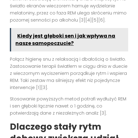
światło ekranów wieczorem hamuje wydzielanie
melatoniny, przez co faza REM ulega skróceniu mimo
pozornej senności po alkoholu [3][4][5][6].
Kiedy jest głęboki sen i jak wpływa na
nasze samopoczucie?
Połącz higienę snu z relaksacją i dbałością o światło.
Zastosowanie terapii światłem w ciągu dnia w duecie
z wieczornym wyciszeniem porządkuje rytm i wspiera
REM. Taki zestaw ma silniejszy efekt niż pojedyncze
interwencje [1][3].
Stosowanie powyższych metod potrafi wydłużyć REM
i sen głęboki łącznie nawet o 1 godzinę, co
potwierdzają dane z niezależnych analiz [3].
Dlaczego stały rytm