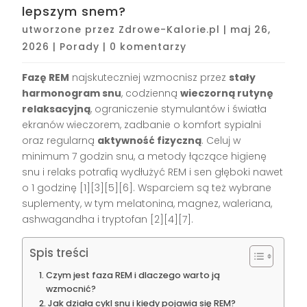
lepszym snem?
utworzone przez
Zdrowe-Kalorie.pl
|
maj 26,
2026
|
Porady
|
0 komentarzy
Fazę REM
najskuteczniej wzmocnisz przez
stały
harmonogram snu
, codzienną
wieczorną rutynę
relaksacyjną
, ograniczenie stymulantów i światła
ekranów wieczorem, zadbanie o komfort sypialni
oraz regularną
aktywność fizyczną
. Celuj w
minimum 7 godzin snu, a metody łączące higienę
snu i relaks potrafią wydłużyć REM i sen głęboki nawet
o 1 godzinę [1][3][5][6]. Wsparciem są też wybrane
suplementy, w tym melatonina, magnez, waleriana,
ashwagandha i tryptofan [2][4][7].
Spis treści
Czym jest faza REM i dlaczego warto ją
wzmocnić?
Jak działa cykl snu i kiedy pojawia się REM?