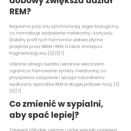
dobowy zwiększa udział
REM?
Regularne pory snu synchronizują zegar biologiczny,
co normalizuje wydzielanie melatoniny i kortyzolu.
Stabilny profil tych hormonów ułatwia płynne
przejścia przez NREM i REM, a także zmniejsza
fragmentację snu [1][2][7].
Unikanie silnego światła i ekranów wieczorem
ogranicza hamowanie syntezy melatoniny, co
przyspiesza zasypianie i sprzyja naturalnemu
wydłużaniu epizodów REM w drugiej połowie nocy [3]
[6][7].
Co zmienić w sypialni,
aby spać lepiej?
Zapewnij chłodne, ciemne i ciche warunki, ponieważ