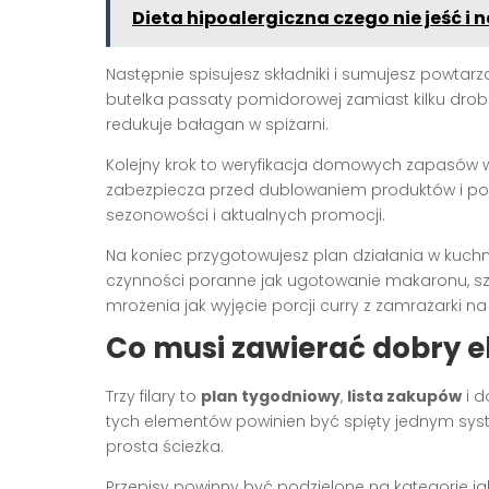
Dieta hipoalergiczna czego nie jeść i
Następnie spisujesz składniki i sumujesz powtarza
butelka passaty pomidorowej zamiast kilku drob
redukuje bałagan w spiżarni.
Kolejny krok to weryfikacja domowych zapasów w
zabezpiecza przed dublowaniem produktów i 
sezonowości i aktualnych promocji.
Na koniec przygotowujesz plan działania w kuchn
czynności poranne jak ugotowanie makaronu, szy
mrożenia jak wyjęcie porcji curry z zamrażarki na 
Co musi zawierać dobry 
Trzy filary to
plan tygodniowy
,
lista zakupów
i d
tych elementów powinien być spięty jednym sys
prosta ścieżka.
Przepisy powinny być podzielone na kategorie jak