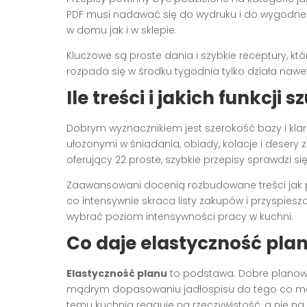
PDF musi nadawać się do wydruku i do wygodnego
w domu jak i w sklepie.
Kluczowe są proste dania i szybkie receptury, kt
rozpada się w środku tygodnia tylko działa nawet
Ile treści i jakich funkcji
Dobrym wyznacznikiem jest szerokość bazy i klar
ułożonymi w śniadania, obiady, kolacje i desery
oferujący 22 proste, szybkie przepisy sprawdzi si
Zaawansowani docenią rozbudowane treści jak pon
co intensywnie skraca listy zakupów i przyspiesz
wybrać poziom intensywności pracy w kuchni.
Co daje elastyczność pla
Elastyczność planu
to podstawa. Dobre planowan
mądrym dopasowaniu jadłospisu do tego co mas
temu kuchnia reaguje na rzeczywistość, a nie na