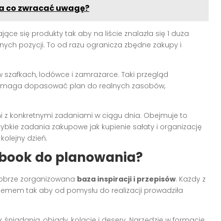
 na co zwracać uwagę?
jące się produkty tak aby na liście znalazła się 1 duża
nych pozycji. To od razu ogranicza zbędne zakupy i
 szafkach, lodówce i zamrażarce. Taki przegląd
pomaga dopasować plan do realnych zasobów,
i z konkretnymi zadaniami w ciągu dnia. Obejmuje to
bkie zadania zakupowe jak kupienie sałaty i organizację
kolejny dzień.
ebook do planowania?
obrze zorganizowana
baza inspiracji i przepisów
. Każdy z
temem tak aby od pomysłu do realizacji prowadziła
 śniadania, obiady, kolacje i desery. Narzędzie w formacie