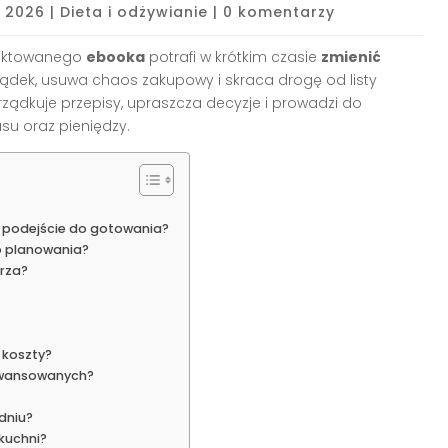
, 2026
|
Dieta i odżywianie
|
0 komentarzy
ektowanego
ebooka
potrafi w krótkim czasie
zmienić
rządek, usuwa chaos zakupowy i skraca drogę od listy
ządkuje przepisy, upraszcza decyzje i prowadzi do
su oraz pieniędzy.
 podejście do gotowania?
o planowania?
rza?
 koszty?
aawansowanych?
dniu?
 kuchni?