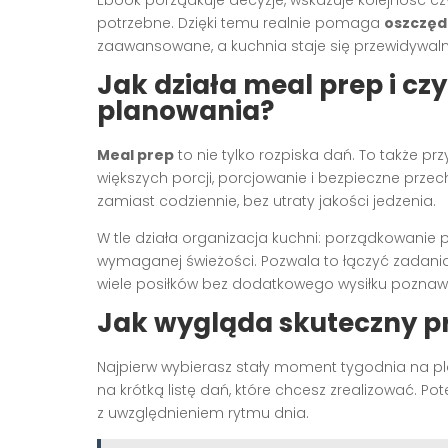
Ebook porządkuje decyzje, wskazuje kolejność c
potrzebne. Dzięki temu realnie pomaga
oszczędz
zaawansowane, a kuchnia staje się przewidywaln
Jak działa meal prep i cz
planowania?
Meal prep
to nie tylko rozpiska dań. To także 
większych porcji, porcjowanie i bezpieczne przec
zamiast codziennie, bez utraty jakości jedzenia.
W tle działa organizacja kuchni: porządkowanie
wymaganej świeżości. Pozwala to łączyć zadania
wiele posiłków bez dodatkowego wysiłku pozna
Jak wygląda skuteczny pr
Najpierw wybierasz stały moment tygodnia na p
na krótką listę dań, które chcesz zrealizować. P
z uwzględnieniem rytmu dnia.