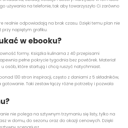
 używania na telefonie, tak aby towarzyszyło Ci zarówno
óre realnie odpowiadają na brak czasu. Dzięki temu plan nie
 przy napiętym grafiku.
 szukać w ebooku?
owność formy. Książka kulinarna z 40 przepisami
 zapewnia pełne pokrycie tygodnia bez powtórek. Materiał
ę u osób, które startują i chcą ruszyć natychmiast.
ad 130 stron inspiracji, często z daniami z 5 składników,
a gotowanie. Taki zestaw łączy różne potrzeby i pozwala
nu?
ie nie polega na sztywnym trzymaniu się listy, tylko na
z w domu, do sezonu oraz do okazji cenowych. Dzięki
 sztywny scenariusz.