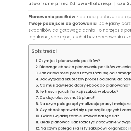
utworzone przez
Zdrowe-Kalorie.pl
|
cze 3
Planowanie posiłków
z pomocą dobrze zaproj
Twoje podejście do gotowania
. Daje jasny po
składników do gotowego dania. To narzędzie por
regularnej, spokojnej kuchni bez marnowania cza
Spis treści
Czym jest planowanie posiłków?
Dlaczego ebook o planowaniu posiłków zmienia
Jak działa meal prep i czym różni się od sameg
Jak wygląda skuteczny proces od planu do tale
Co musi zawierać dobry ebook do planowania?
Ile treści i jakich funkcji szukać w ebooku?
Co daje elastyczność planu?
Na czym polega optymalizacja pracy i mniejsze
Czy ebook sprawdzi się u początkujących i z
Gdzie i w jakiej formie używać narzędzia?
Kiedy planować i jak rozłożyć gotowanie w tygo
Na czym polega siła listy zakupów i organizacji