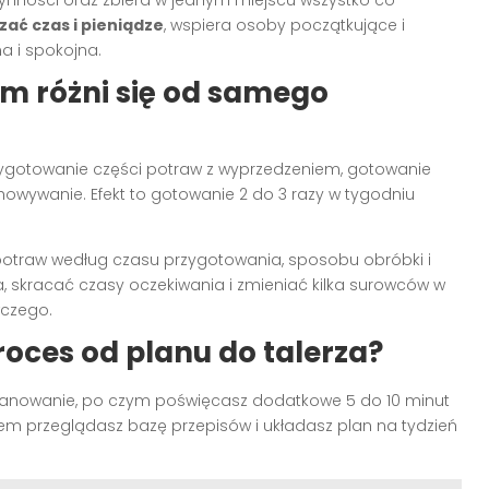
zynności oraz zbiera w jednym miejscu wszystko co
ać czas i pieniądze
, wspiera osoby początkujące i
a i spokojna.
ym różni się od samego
przygotowanie części potraw z wyprzedzeniem, gotowanie
howywanie. Efekt to gotowanie 2 do 3 razy w tygodniu
 potraw według czasu przygotowania, sposobu obróbki i
, skracać czasy oczekiwania i zmieniać kilka surowców w
wczego.
oces od planu do talerza?
lanowanie, po czym poświęcasz dodatkowe 5 do 10 minut
otem przeglądasz bazę przepisów i układasz plan na tydzień