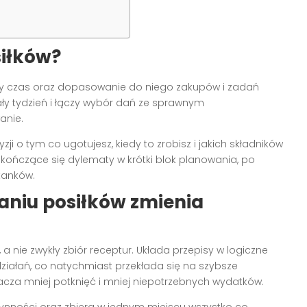
siłków?
ony czas oraz dopasowanie do niego zakupów i zadań
ały tydzień i łączy wybór dań ze sprawnym
anie.
i o tym co ugotujesz, kiedy to zrobisz i jakich składników
ekończące się dylematy w krótki blok planowania, po
tanków.
aniu posiłków zmienia
 a nie zwykły zbiór receptur. Układa przepisy w logiczne
 działań, co natychmiast przekłada się na szybsze
acza mniej potknięć i mniej niepotrzebnych wydatków.