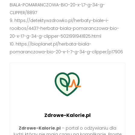
BIALA-POMARANCZOWA-BIO-20-x-1,7-g-34-g-
CLIPPER/8897
https://detektywzdrowko.pl/herbaty-biale-i-
rooibos/4437-herbata-biala-pomaranczowa-bio-
20-x-17-g-34-g-clipper-5021991941825.html
https://bioplanet.pl/herbata-biala-
pomaranczowa-bio-20-x-1-7-g-34-g-clipper/p17906
Zdrowe-Kalorie.pl
Zdrowe-Kalorie.pl
– portal o odżywianiu dla
ludzi, którzy nie mają czasu na komplikacje. Proste