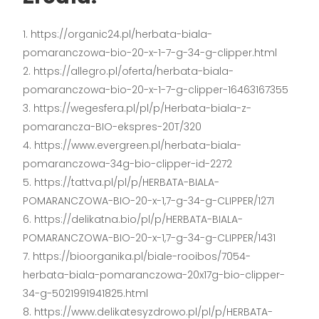
https://organic24.pl/herbata-biala-
pomaranczowa-bio-20-x-1-7-g-34-g-clipper.html
https://allegro.pl/oferta/herbata-biala-
pomaranczowa-bio-20-x-1-7-g-clipper-16463167355
https://wegesfera.pl/pl/p/Herbata-biala-z-
pomarancza-BIO-ekspres-20T/320
https://www.evergreen.pl/herbata-biala-
pomaranczowa-34g-bio-clipper-id-2272
https://tattva.pl/pl/p/HERBATA-BIALA-
POMARANCZOWA-BIO-20-x-1,7-g-34-g-CLIPPER/1271
https://delikatna.bio/pl/p/HERBATA-BIALA-
POMARANCZOWA-BIO-20-x-1,7-g-34-g-CLIPPER/1431
https://bioorganika.pl/biale-rooibos/7054-
herbata-biala-pomaranczowa-20x17g-bio-clipper-
34-g-5021991941825.html
https://www.delikatesyzdrowo.pl/pl/p/HERBATA-