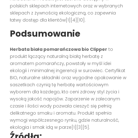
polskich sklepach internetowych oraz w wybranych
sklepach z żywnością ekologiczną, co zapewnia
łatwy dostęp dla klientów[1][4][10].
Podsumowanie
Herbata biała pomarańczowa bio Clipper
to
produkt łączący naturalną białą herbatę z
aromatem pomarańczy, powstały w myśl idei
ekologii i minimalnej ingerencji w surowiec. Certyfikat
BIO, naturalne składniki oraz wygodne opakowanie w
saszetkach czynią tę herbatę wartościowym
wyborem dla każdego, kto ceni zdrowy styl życia i
wysoką jakość napojów. Zaparzenie w zalecanym
czasie i ilości wody pozwala cieszyć się pełnią
delikatnego smaku i aromatu. Produkt spełnia
wymogi współczesnego rynku, gdzie naturalność,
ekologia i smak idą w parze[1][3][5].
Źródła: