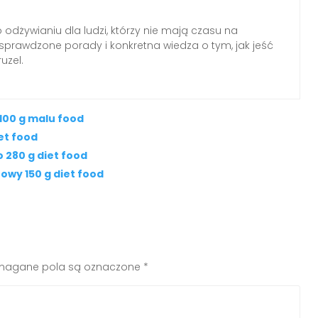
o odżywianiu dla ludzi, którzy nie mają czasu na
, sprawdzone porady i konkretna wiedza o tym, jak jeść
uzel.
100 g malu food
et food
280 g diet food
wy 150 g diet food
agane pola są oznaczone
*