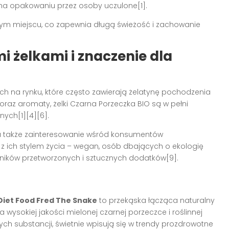
 na opakowaniu przez osoby uczulone[1].
ym miejscu, co zapewnia długą świeżość i zachowanie
i żelkami i znaczenie dla
h na rynku, które często zawierają żelatynę pochodzenia
oraz aromaty, żelki Czarna Porzeczka BIO są w pełni
nych[1][4][6].
 a także zainteresowanie wśród konsumentów
z ich stylem życia – wegan, osób dbających o ekologię
dników przetworzonych i sztucznych dodatków[9].
 Diet Food Fred The Snake
to przekąska łącząca naturalny
 wysokiej jakości mielonej czarnej porzeczce i roślinnej
nych substancji, świetnie wpisują się w trendy prozdrowotne