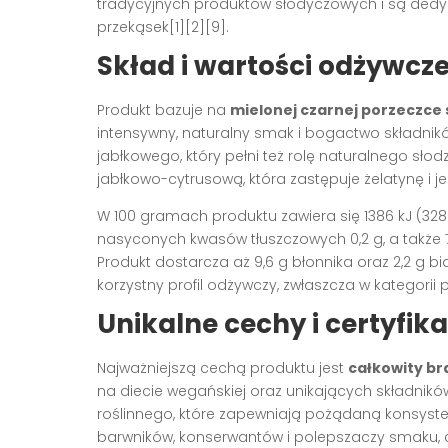
tradycyjnych produktów słodyczowych i są d
przekąsek[1][2][9].
Skład i wartości odżywcz
Produkt bazuje na
mielonej czarnej porzeczce
intensywny, naturalny smak i bogactwo składnik
jabłkowego, który pełni też rolę naturalnego sł
jabłkowo-cytrusową, która zastępuje żelatynę i jes
W 100 gramach produktu zawiera się 1386 kJ (328 kc
nasyconych kwasów tłuszczowych 0,2 g, a także
Produkt dostarcza aż 9,6 g błonnika oraz 2,2 g bi
korzystny profil odżywczy, zwłaszcza w kategorii
Unikalne cechy i certyfik
Najważniejszą cechą produktu jest
całkowity br
na diecie wegańskiej oraz unikających składnikó
roślinnego, które zapewniają pożądaną konsysten
barwników, konserwantów i polepszaczy smaku, c