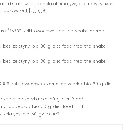
aniu i stanowi doskonałą alternatywę dla tradycyjnych
i odżywcze[1][2][5][9].
kaski/25389-zelki-owocowe-fred-the-snake-czarna-
zka-bez-zelatyny-bio-30-g-diet-food-fred-the-snake-
zka-bez-zelatyny-bio-30-g-diet-food-fred-the-snake-
lki/7885-zelki-owocowe-czarna-porzeczka-bio-50-g-diet-
e-czarna-porzeczka-bio-50-g-diet-food/
rna-porzeczka-bio-50-g-diet-food.html
ez-zelatyny-bio-50-g?limit=72