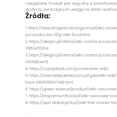
i wegańskie. Produkt jest wygodny w przechowyw
słodyczy, zwracających uwagę na skład i wartośc
Źródła:
https://www.drogeria-ekologiczna.pl/eko-prze
porzeczka-bio-30g-diet-food.html
https://allegro.pl/oferta/zelki-czarna-porzec
17853470304
https://allegro.pl/oferta/zelki-czarna-porzec
17470804476
https://czytajsklad.com/porownanie-zelki/
https://www.sklepdietetyczny.pl/galaretki-ze
food-5906395147748.html
https://green-eater.pl/product/zelki-owocow
https://biopremiumfood.pl/zelki-owocowe-cza
https://api2.diabetyk24.pl/zelki-fruit-snacks-b