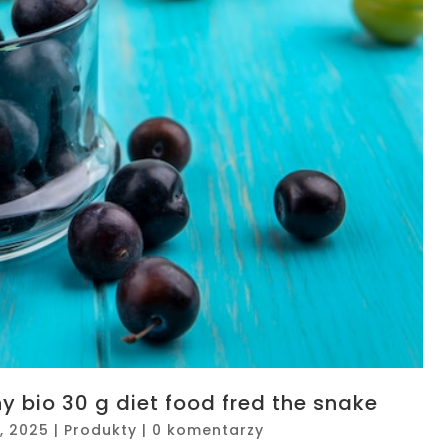
y bio 30 g diet food fred the snake
1, 2025
|
Produkty
|
0 komentarzy