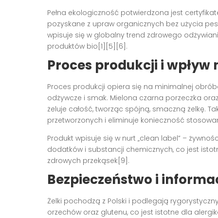
Pełna ekologiczność potwierdzona jest certyfikat
pozyskane z upraw organicznych bez użycia pes
wpisuje się w globalny trend zdrowego odżywia
produktów bio[1][5][6].
Proces produkcji i wpływ 
Proces produkcji opiera się na minimalnej obr
odżywcze i smak. Mielona czarna porzeczka oraz
żeluje całość, tworząc spójną, smaczną żelkę. Ta
przetworzonych i eliminuje konieczność stosowa
Produkt wpisuje się w nurt „clean label” – żywno
dodatków i substancji chemicznych, co jest ist
zdrowych przekąsek[9].
Bezpieczeństwo i inform
Żelki pochodzą z Polski i podlegają rygorystycz
orzechów oraz glutenu, co jest istotne dla al