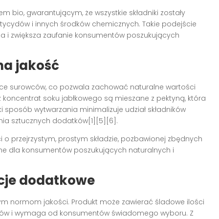
em bio, gwarantującym, że wszystkie składniki zostały
tycydów i innych środków chemicznych. Takie podejście
nia i zwiększa zaufanie konsumentów poszukujących
na jakość
óbce surowców, co pozwala zachować naturalne wartości
 koncentrat soku jabłkowego są mieszane z pektyną, która
ki sposób wytwarzania minimalizuje udział składników
nia sztucznych dodatków[1][5][6].
ści o przejrzystym, prostym składzie, pozbawionej zbędnych
otne dla konsumentów poszukujących naturalnych i
acje dodatkowe
nym normom jakości. Produkt może zawierać śladowe ilości
ergików i wymaga od konsumentów świadomego wyboru. Z