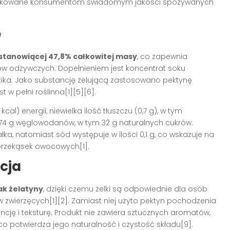
edykowane konsumentom świadomym jakości spożywanych
e
 stanowiącej 47,8% całkowitej masy
, co zapewnia
ów odżywczych. Dopełnieniem jest koncentrat soku
odzika. Jako substancję żelującą zastosowano pektynę
t w pełni roślinna[1][5][6].
al) energii, niewielka ilość tłuszczu (0,7 g), w tym
 74 g węglowodanów, w tym 32 g naturalnych cukrów.
ałka, natomiast sód występuje w ilości 0,1 g, co wskazuje na
 przekąsek owocowych[1].
acja
ak żelatyny
, dzięki czemu żelki są odpowiednie dla osób
w zwierzęcych[1][2]. Zamiast niej użyto pektyn pochodzenia
cję i teksturę. Produkt nie zawiera sztucznych aromatów,
o potwierdza jego naturalność i czystość składu[9].