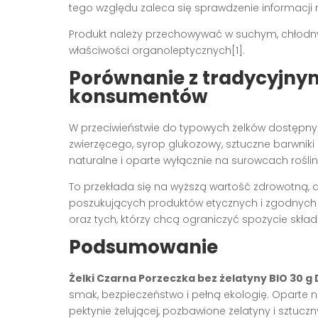
tego względu zaleca się sprawdzenie informacji
Produkt należy przechowywać w suchym, chłodn
właściwości organoleptycznych[1].
Porównanie z tradycyjnym
konsumentów
W przeciwieństwie do typowych żelków dostępnyc
zwierzęcego, syrop glukozowy, sztuczne barwniki 
naturalne i oparte wyłącznie na surowcach roślin
To przekłada się na wyższą wartość zdrowotną,
poszukujących produktów etycznych i zgodnych 
oraz tych, którzy chcą ograniczyć spożycie skła
Podsumowanie
Żelki Czarna Porzeczka bez żelatyny BIO 30 g
smak, bezpieczeństwo i pełną ekologię. Oparte na
pektynie żelującej, pozbawione żelatyny i sztucz