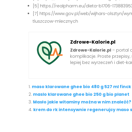
[5] https://realpharm.eu/dieta-b1706-17388395
[7] https://www.gov.pl/web/wijhars-olsztyn
tluszczow-mlecznych
Zdrowe-Kalorie.pl
Zdrowe-Kalorie.pl
– portal 
komplikacje. Proste przepisy
lepiej bez wyrzeczeń i diet-kar
maso klarowane ghee bio 480 g 527 ml finc
maslo klarowane ghee bio 250 g bio planet
Masło jakie witaminy można w nim znaleźć?
krem do rk intensywnie regenerujcy maso s