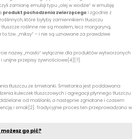
 czyli zamianę emulsji typu „olej w wodzie” w emulsję
za
produkt pochodzenia zwierzęcego
i zgodnie z
oślinnych, które byłyby zamiennikiem tłuszczu
 tłuszcze roślinne nie są masłem, lecz margaryną,
e to tzw. „miksy” – i nie są uznawane za prawdziwe
życie nazwy „masło” wyłącznie dla produktów wytworzonych
 i unijne przepisy żywnościowe[4][7].
ia tłuszczu ze śmietanki. Śmietanka jest poddawana
enia kuleczek tłuszczowych i agregacji płynnego tłuszczu
oddzielane od maślanki, a następnie zgniatane i czasem
tencję i smak[2]. Tradycyjnie proces ten przeprowadzano w
 możesz go pić?