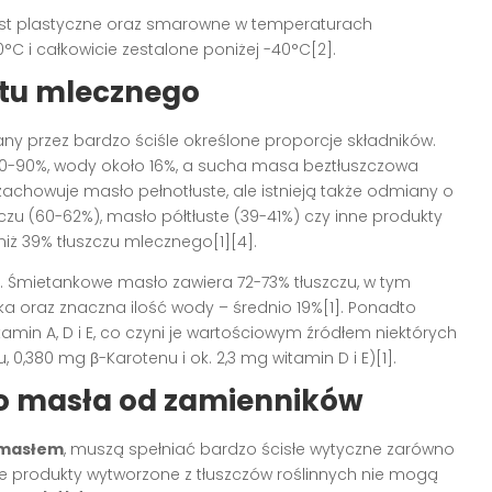
jest plastyczne oraz smarowne w temperaturach
°C i całkowicie zestalone poniżej -40°C[2].
tu mlecznego
wany przez bardzo ściśle określone proporcje składników.
0-90%, wody około 16%, a sucha masa beztłuszczowa
 zachowuje masło pełnotłuste, ale istnieją także odmiany o
zczu (60-62%), masło półtłuste (39-41%) czy inne produkty
ż 39% tłuszczu mlecznego[1][4].
 Śmietankowe masło zawiera 72-73% tłuszczu, w tym
a oraz znaczna ilość wody – średnio 19%[1]. Ponadto
min A, D i E, co czyni je wartościowym źródłem niektórych
, 0,380 mg β-Karotenu i ok. 2,3 mg witamin D i E)[1].
o masła od zamienników
masłem
, muszą spełniać bardzo ścisłe wytyczne zarówno
ie produkty wytworzone z tłuszczów roślinnych nie mogą