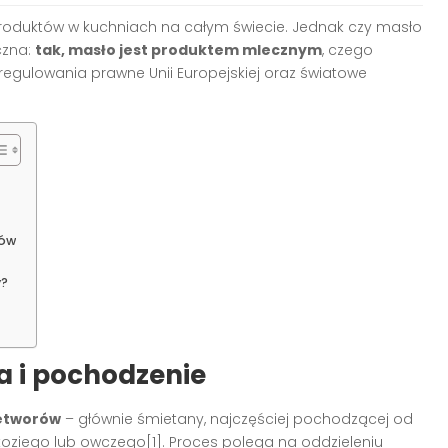
produktów w kuchniach na całym świecie. Jednak czy masło
czna:
tak, masło jest produktem mlecznym
, czego
uregulowania prawne Unii Europejskiej oraz światowe
ków
y?
ja i pochodzenie
zetworów
– głównie śmietany, najczęściej pochodzącej od
koziego lub owczego[1]. Proces polega na oddzieleniu