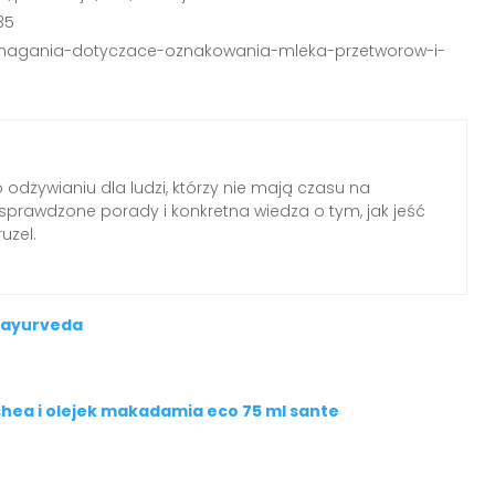
35
/wymagania-dotyczace-oznakowania-mleka-przetworow-i-
o odżywianiu dla ludzi, którzy nie mają czasu na
, sprawdzone porady i konkretna wiedza o tym, jak jeść
uzel.
k ayurveda
hea i olejek makadamia eco 75 ml sante