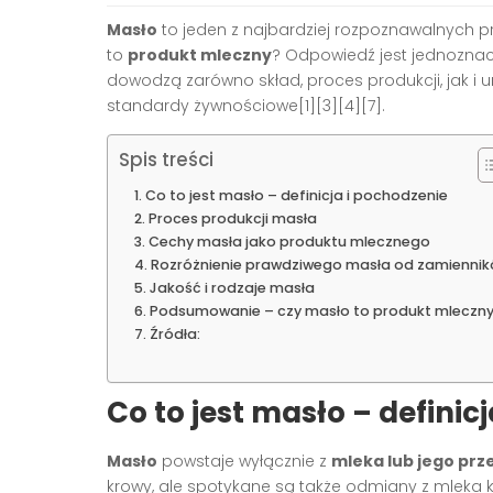
Masło
to jeden z najbardziej rozpoznawalnych 
to
produkt mleczny
? Odpowiedź jest jednozna
dowodzą zarówno skład, proces produkcji, jak i 
standardy żywnościowe[1][3][4][7].
Spis treści
Co to jest masło – definicja i pochodzenie
Proces produkcji masła
Cechy masła jako produktu mlecznego
Rozróżnienie prawdziwego masła od zamienni
Jakość i rodzaje masła
Podsumowanie – czy masło to produkt mleczn
Źródła:
Co to jest masło – definic
Masło
powstaje wyłącznie z
mleka lub jego pr
krowy, ale spotykane są także odmiany z mleka 