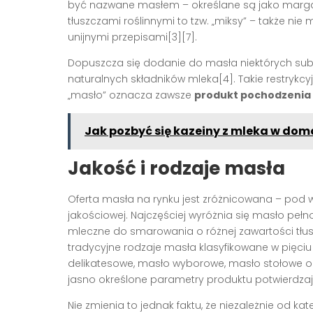
być nazwane masłem – określane są jako margar
tłuszczami roślinnymi to tzw. „miksy” – także ni
unijnymi przepisami[3][7].
Dopuszcza się dodanie do masła niektórych subs
naturalnych składników mleka[4]. Takie restrykc
„masło” oznacza zawsze
produkt pochodzenia
Jak pozbyć się kazeiny z mleka w d
Jakość i rodzaje masła
Oferta masła na rynku jest zróżnicowana – pod w
jakościowej. Najczęściej wyróżnia się masło pełnot
mleczne do smarowania o różnej zawartości tł
tradycyjne rodzaje masła klasyfikowane w pięciu
delikatesowe, masło wyborowe, masło stołowe or
jasno określone parametry produktu potwierdzaj
Nie zmienia to jednak faktu, że niezależnie od k