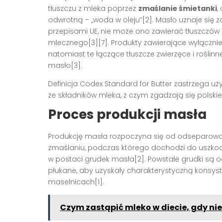
tłuszczu z mleka poprzez
zmaślanie śmietanki
,
odwrotną – „woda w oleju”[2]. Masło uznaje się 
przepisami UE, nie może ono zawierać tłuszczów r
mlecznego[3][7]. Produkty zawierające wyłącznie
natomiast te łączące tłuszcze zwierzęce i roślinn
masło[3].
Definicja Codex Standard for Butter zastrzega u
ze składników mleka, z czym zgadzają się polskie
Proces produkcji masła
Produkcję masła rozpoczyna się od odseparowan
zmaślaniu, podczas którego dochodzi do uszkodz
w postaci grudek masła[2]. Powstałe grudki są 
płukane, aby uzyskały charakterystyczną konsys
maselnicach[1].
Czym zastąpić mleko w diecie, gdy nie