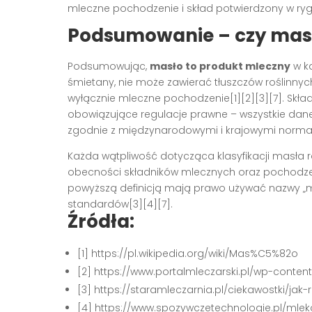
mleczne pochodzenie i skład potwierdzony w ry
Podsumowanie – czy masł
Podsumowując,
masło to produkt mleczny
w k
śmietany, nie może zawierać tłuszczów roślinnych
wyłącznie mleczne pochodzenie[1][2][3][7]. Skład
obowiązujące regulacje prawne – wszystkie dane
zgodnie z międzynarodowymi i krajowymi norma
Każda wątpliwość dotycząca klasyfikacji masła ro
obecności składników mlecznych oraz pochodzen
powyższą definicją mają prawo używać nazwy „mas
standardów[3][4][7].
Źródła:
[1] https://pl.wikipedia.org/wiki/Mas%C5%82o
[2] https://www.portalmleczarski.pl/wp-conte
[3] https://staramleczarnia.pl/ciekawostki/
[4] https://www.spozywczetechnologie.pl/mle