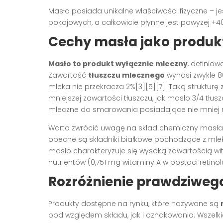
Masło posiada unikalne właściwości fizyczne – 
pokojowych, a całkowicie płynne jest powyżej +40
Cechy masła jako produk
Masło to produkt wyłącznie mleczny
, definio
Zawartość
tłuszczu mlecznego
wynosi zwykle 8
mleka nie przekracza 2%[3][5][7]. Taką strukturę
mniejszej zawartości tłuszczu, jak masło 3/4 tłus
mleczne do smarowania posiadające nie mniej ni
Warto zwrócić uwagę na skład chemiczny masła.
obecne są składniki białkowe pochodzące z mlek
masło charakteryzuje się wysoką zawartością wita
nutrientów (0,751 mg witaminy A w postaci retinolu
Rozróżnienie prawdziweg
Produkty dostępne na rynku, które nazywane są
pod względem składu, jak i oznakowania. Wszelk