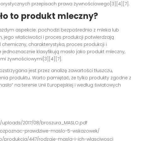
gorystycznych przepisach prawa żywnościowego[3][4][7].
o to produkt mleczny?
ażdym aspekcie: pochodzi bezpośrednio z mleka lub
, jego właściwości i proces produkcji potwierdzają
 chemiczny, charakterystyka, proces produkcji i
 jednoznacznie klasyfikują masło jako produkt mleczny,
mi żywnościowymi[3][4][7].
zstrzygana jest przez analizę zawartości tłuszczu,
ia produktu. Warto pamiętać, że tylko produkty zgodne z
ło” na terenie Unii Europejskiej i według światowych
nt/uploads/2017/08/broszura_MASLO.pdf
jak-rozpoznac-prawdziwe-maslo-5-wskazowek/
ko/produkcja/447/rodzaje-masla-i-ich-wlasciwosci