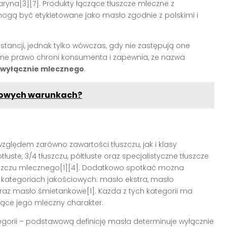
yna[3][7]. Produkty łączące tłuszcze mleczne z
e mogą być etykietowane jako masło zgodnie z polskimi i
tancji, jednak tylko wówczas, gdy nie zastępują one
yjne prawo chroni konsumenta i zapewnia, że nazwa
 wyłącznie mlecznego
.
omowych warunkach?
zględem zarówno zawartości tłuszczu, jak i klasy
łuste, 3/4 tłuszczu, półtłuste oraz specjalistyczne tłuszcze
uszczu mlecznego[1][4]. Dodatkowo spotkać można
 kategoriach jakościowych: masło ekstra, masło
az masło śmietankowe[1]. Każda z tych kategorii ma
ące jego mleczny charakter.
ategorii – podstawową definicję masła determinuje wyłącznie