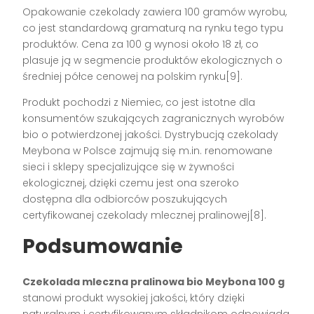
Opakowanie czekolady zawiera 100 gramów wyrobu,
co jest standardową gramaturą na rynku tego typu
produktów. Cena za 100 g wynosi około 18 zł, co
plasuje ją w segmencie produktów ekologicznych o
średniej półce cenowej na polskim rynku[9].
Produkt pochodzi z Niemiec, co jest istotne dla
konsumentów szukających zagranicznych wyrobów
bio o potwierdzonej jakości. Dystrybucją czekolady
Meybona w Polsce zajmują się m.in. renomowane
sieci i sklepy specjalizujące się w żywności
ekologicznej, dzięki czemu jest ona szeroko
dostępna dla odbiorców poszukujących
certyfikowanej czekolady mlecznej pralinowej[8].
Podsumowanie
Czekolada mleczna pralinowa bio Meybona 100 g
stanowi produkt wysokiej jakości, który dzięki
naturalnym i certyfikowanym składnikom odpowiada