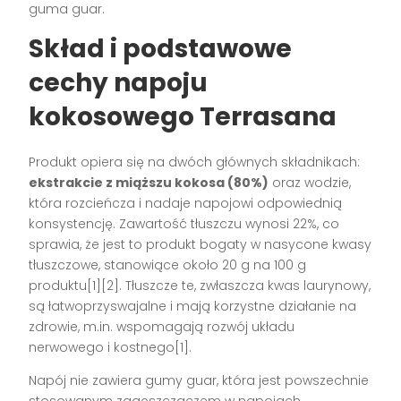
guma guar.
Skład i podstawowe
cechy napoju
kokosowego Terrasana
Produkt opiera się na dwóch głównych składnikach:
ekstrakcie z miąższu kokosa (80%)
oraz wodzie,
która rozcieńcza i nadaje napojowi odpowiednią
konsystencję. Zawartość tłuszczu wynosi 22%, co
sprawia, że jest to produkt bogaty w nasycone kwasy
tłuszczowe, stanowiące około 20 g na 100 g
produktu[1][2]. Tłuszcze te, zwłaszcza kwas laurynowy,
są łatwoprzyswajalne i mają korzystne działanie na
zdrowie, m.in. wspomagają rozwój układu
nerwowego i kostnego[1].
Napój nie zawiera gumy guar, która jest powszechnie
stosowanym zagęszczaczem w napojach