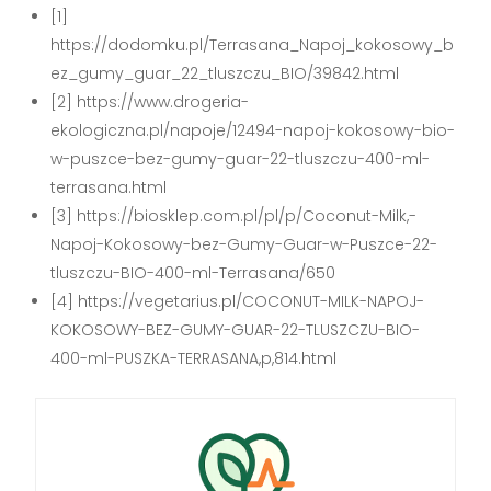
[1]
https://dodomku.pl/Terrasana_Napoj_kokosowy_b
ez_gumy_guar_22_tluszczu_BIO/39842.html
[2] https://www.drogeria-
ekologiczna.pl/napoje/12494-napoj-kokosowy-bio-
w-puszce-bez-gumy-guar-22-tluszczu-400-ml-
terrasana.html
[3] https://biosklep.com.pl/pl/p/Coconut-Milk,-
Napoj-Kokosowy-bez-Gumy-Guar-w-Puszce-22-
tluszczu-BIO-400-ml-Terrasana/650
[4] https://vegetarius.pl/COCONUT-MILK-NAPOJ-
KOKOSOWY-BEZ-GUMY-GUAR-22-TLUSZCZU-BIO-
400-ml-PUSZKA-TERRASANA,p,814.html