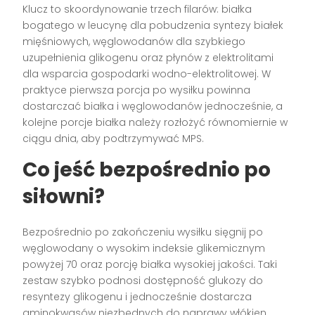
Klucz to skoordynowanie trzech filarów: białka
bogatego w leucynę dla pobudzenia syntezy białek
mięśniowych, węglowodanów dla szybkiego
uzupełnienia glikogenu oraz płynów z elektrolitami
dla wsparcia gospodarki wodno-elektrolitowej. W
praktyce pierwsza porcja po wysiłku powinna
dostarczać białka i węglowodanów jednocześnie, a
kolejne porcje białka należy rozłożyć równomiernie w
ciągu dnia, aby podtrzymywać MPS.
Co jeść bezpośrednio po
siłowni?
Bezpośrednio po zakończeniu wysiłku sięgnij po
węglowodany o wysokim indeksie glikemicznym
powyżej 70 oraz porcję białka wysokiej jakości. Taki
zestaw szybko podnosi dostępność glukozy do
resyntezy glikogenu i jednocześnie dostarcza
aminokwasów niezbędnych do naprawy włókien