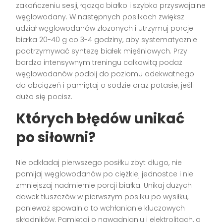
zakończeniu sesji, łącząc białko i szybko przyswajalne
węglowodany. W następnych posiłkach zwiększ
udział węglowodanów złożonych i utrzymuj porcje
białka 20-40 g co 3-4 godziny, aby systematycznie
podtrzymywać syntezę białek mięśniowych. Przy
bardzo intensywnym treningu całkowitą podaż
węglowodanów podbij do poziomu adekwatnego
do obciążeń i pamiętaj o sodzie oraz potasie, jeśli
dużo się pocisz.
Których błędów unikać
po siłowni?
Nie odkładaj pierwszego posiłku zbyt długo, nie
pomijaj węglowodanów po ciężkiej jednostce i nie
zmniejszaj nadmiernie porcji białka. Unikaj dużych
dawek tłuszczów w pierwszym posiłku po wysiłku,
ponieważ spowalnia to wchłanianie kluczowych
składników. Pamiętaj o nawadnianiu i elektrolitach, a