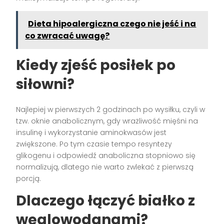
Dieta hipoalergiczna czego nie jeść i na
co zwracać uwagę?
Kiedy zjeść posiłek po
siłowni?
Najlepiej w pierwszych 2 godzinach po wysiłku, czyli w
tzw. oknie anabolicznym, gdy wrażliwość mięśni na
insulinę i wykorzystanie aminokwasów jest
zwiększone. Po tym czasie tempo resyntezy
glikogenu i odpowiedź anaboliczna stopniowo się
normalizują, dlatego nie warto zwlekać z pierwszą
porcją.
Dlaczego łączyć białko z
węglowodanami?